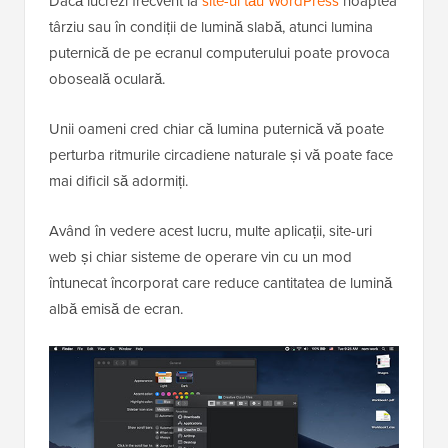
Dacă lucrezi frecvent la
site-ul tău WordPress
noaptea
târziu sau în condiții de lumină slabă, atunci lumina
puternică de pe ecranul computerului poate provoca
oboseală oculară.
Unii oameni cred chiar că lumina puternică vă poate
perturba ritmurile circadiene naturale și vă poate face
mai dificil să adormiți.
Având în vedere acest lucru, multe aplicații, site-uri
web și chiar sisteme de operare vin cu un mod
întunecat încorporat care reduce cantitatea de lumină
albă emisă de ecran.