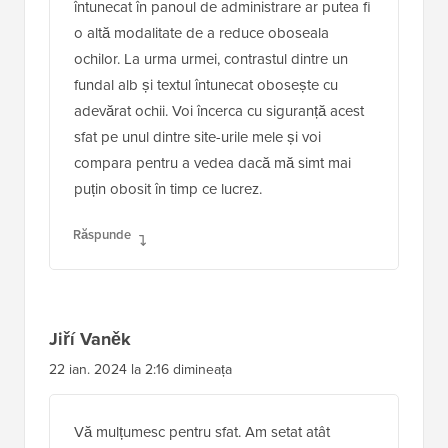
întunecat în panoul de administrare ar putea fi
o altă modalitate de a reduce oboseala
ochilor. La urma urmei, contrastul dintre un
fundal alb și textul întunecat obosește cu
adevărat ochii. Voi încerca cu siguranță acest
sfat pe unul dintre site-urile mele și voi
compara pentru a vedea dacă mă simt mai
puțin obosit în timp ce lucrez.
Răspunde
Jiří Vaněk
22 ian. 2024 la 2:16 dimineața
Vă mulțumesc pentru sfat. Am setat atât