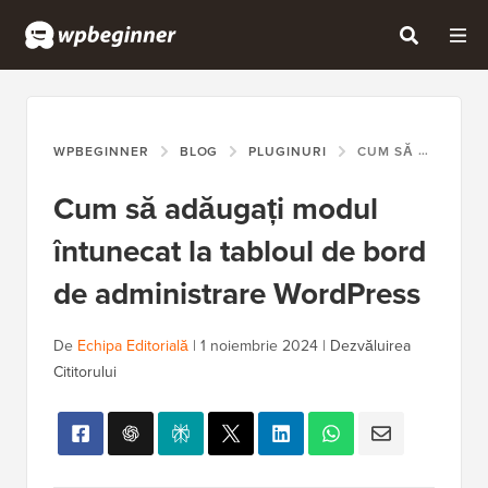
WPBEGINNER
BLOG
PLUGINURI
CUM SĂ ADĂUGAȚI MODUL ÎNTUNECAT LA TABLOUL DE BORD DE ADMINISTRARE WORDPRESS
Cum să adăugați modul
întunecat la tabloul de bord
de administrare WordPress
De
Echipa Editorială
|
1 noiembrie 2024
|
Dezvăluirea
Cititorului