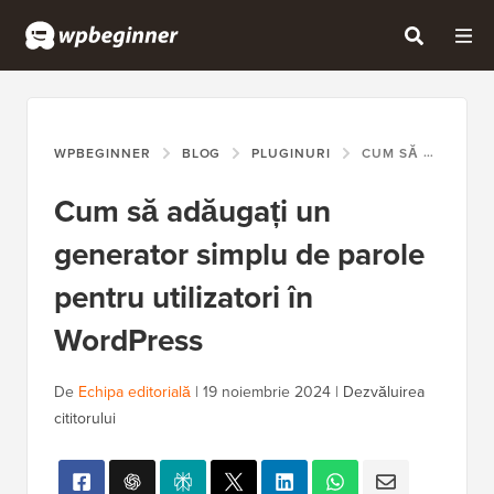
WPBEGINNER
BLOG
PLUGINURI
CUM SĂ ADĂUGAȚI UN GENERATOR SIMPLU DE PAROLE PENTRU UTILIZATORI ÎN WORDPRESS
Cum să adăugați un
generator simplu de parole
pentru utilizatori în
WordPress
De
Echipa editorială
|
19 noiembrie 2024
|
Dezvăluirea
cititorului