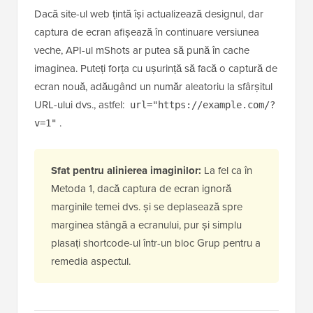
Dacă site-ul web țintă își actualizează designul, dar
captura de ecran afișează în continuare versiunea
veche, API-ul mShots ar putea să pună în cache
imaginea. Puteți forța cu ușurință să facă o captură de
ecran nouă, adăugând un număr aleatoriu la sfârșitul
URL-ului dvs., astfel:
url="https://example.com/?
.
v=1"
Sfat pentru alinierea imaginilor:
La fel ca în
Metoda 1, dacă captura de ecran ignoră
marginile temei dvs. și se deplasează spre
marginea stângă a ecranului, pur și simplu
plasați shortcode-ul într-un bloc Grup pentru a
remedia aspectul.