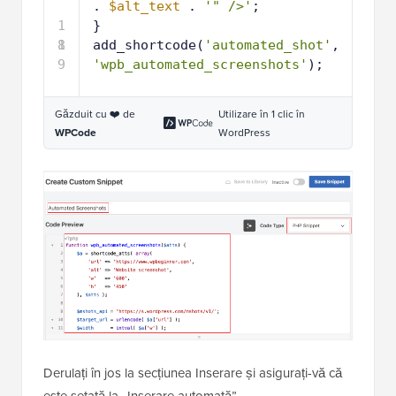
. 
$alt_text
. 
'" />'
;
1
}
8
1
add_shortcode(
'automated_shot'
, 
9
'wpb_automated_screenshots'
);
Găzduit cu ❤️ de
Utilizare în 1 clic în
WPCode
WordPress
Derulați în jos la secțiunea Inserare și asigurați-vă că
este setată la „Inserare automată”.