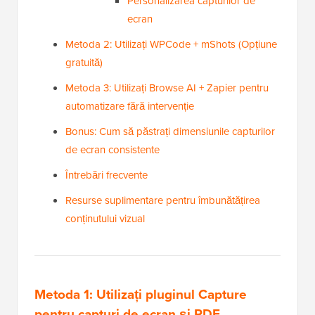
Personalizarea capturilor de
ecran
Metoda 2: Utilizați WPCode + mShots (Opțiune
gratuită)
Metoda 3: Utilizați Browse AI + Zapier pentru
automatizare fără intervenție
Bonus: Cum să păstrați dimensiunile capturilor
de ecran consistente
Întrebări frecvente
Resurse suplimentare pentru îmbunătățirea
conținutului vizual
Metoda 1: Utilizați pluginul Capture
pentru capturi de ecran și PDF