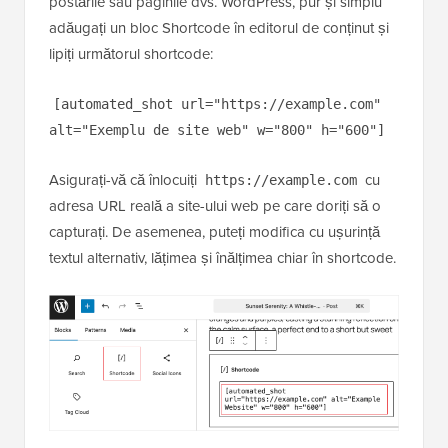
postările sau paginile dvs. WordPress, pur și simplu
adăugați un bloc Shortcode în editorul de conținut și
lipiți următorul shortcode:
[automated_shot url="https://example.com"
alt="Exemplu de site web" w="800" h="600"]
Asigurați-vă că înlocuiți
cu
https://example.com
adresa URL reală a site-ului web pe care doriți să o
capturați. De asemenea, puteți modifica cu ușurință
textul alternativ, lățimea și înălțimea chiar în shortcode.