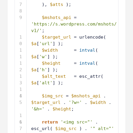
7
), 
$atts
);
8
9
$mshots_api
= 
'https://s.wordpress.com/mshots/
v1/'
;
1
$target_url
= urlencode( 
0
$a
[
'url'
] );
1
$width
= 
intval
( 
1
$a
[
'w'
] );
1
$height
= 
intval
( 
2
$a
[
'h'
] );
1
$alt_text
= esc_attr( 
3
$a
[
'alt'
] );
1
4
1
$img_src
= 
$mshots_api
. 
5
$target_url
. 
'?w='
. 
$width
. 
'&h='
. 
$height
;
1
6
1
return
'<img src="'
. 
7
esc_url( 
$img_src
) . 
'" alt="'