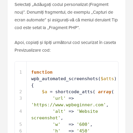
Selectați „Adăugați codul personalizat (Fragment
nou)”. Denumiți fragmentul, de exemplu „Capturi de
ecran automate” și asigurați-vă că meniul derulant Tip
cod este setat la „Fragment PHP”.
Apoi, copiați și lipiți următorul cod securizat în caseta
Previzualizare cod:
1
function
wpb_automated_screenshots(
$atts
) 
{
2
$a
= shortcode_atts( 
array
(
3
'url'
=> 
'https://www.wpbeginner.com'
,
4
'alt'
=> 
'Website 
screenshot'
,
5
'w'
=> 
'600'
,
6
'h'
=> 
'450'