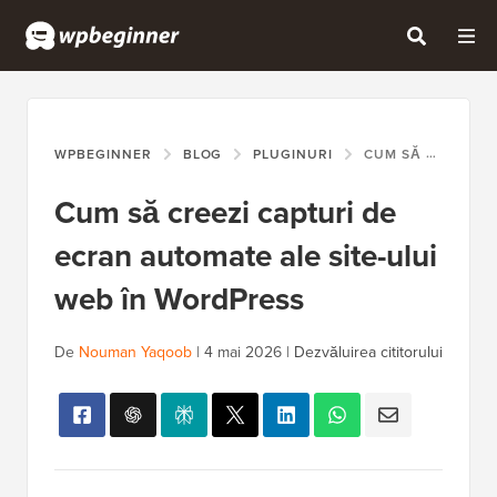
WPBEGINNER
BLOG
PLUGINURI
CUM SĂ CREEZI CAPTURI DE ECRAN AUTOMATE ALE SITE-ULUI WEB ÎN WORDPRESS
Cum să creezi capturi de
ecran automate ale site-ului
web în WordPress
De
Nouman Yaqoob
|
4 mai 2026
|
Dezvăluirea cititorului