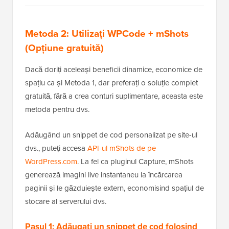
Metoda 2: Utilizați WPCode + mShots
(Opțiune gratuită)
Dacă doriți aceleași beneficii dinamice, economice de
spațiu ca și Metoda 1, dar preferați o soluție complet
gratuită, fără a crea conturi suplimentare, aceasta este
metoda pentru dvs.
Adăugând un snippet de cod personalizat pe site-ul
dvs., puteți accesa
API-ul mShots de pe
WordPress.com
. La fel ca pluginul Capture, mShots
generează imagini live instantaneu la încărcarea
paginii și le găzduiește extern, economisind spațiul de
stocare al serverului dvs.
Pasul 1: Adăugați un snippet de cod folosind