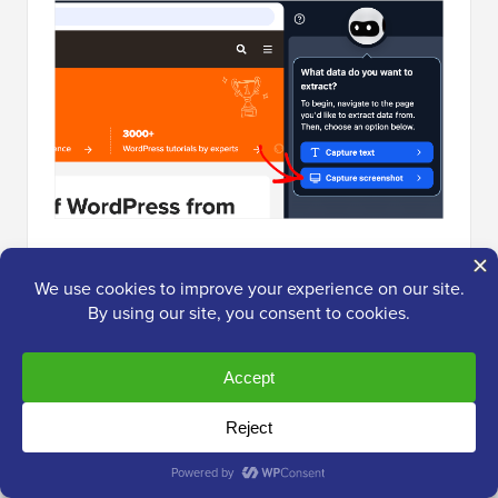
Va apărea un meniu mic, întrebându-vă ce parte a
paginii doriți să capturați. Puteți selecta „Pagină
întreagă” dacă doriți o captură de ecran completă, de
sus în jos, sau „Parte vizibilă” dacă doriți doar
secțiunea de sus a site-ului web.
Apoi, Browse AI vă va cere să dați un nume capturii
de ecran. Puteți tasta ceva ușor de reținut, cum ar fi
„Captură de ecran a paginii principale” sau „Prețuri