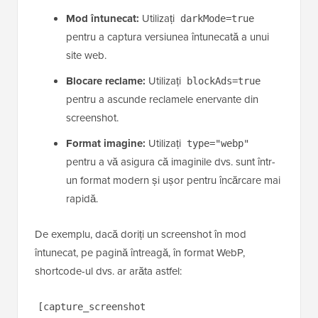
Mod întunecat:
Utilizați
darkMode=true
pentru a captura versiunea întunecată a unui
site web.
Blocare reclame:
Utilizați
blockAds=true
pentru a ascunde reclamele enervante din
screenshot.
Format imagine:
Utilizați
type="webp"
pentru a vă asigura că imaginile dvs. sunt într-
un format modern și ușor pentru încărcare mai
rapidă.
De exemplu, dacă doriți un screenshot în mod
întunecat, pe pagină întreagă, în format WebP,
shortcode-ul dvs. ar arăta astfel:
[capture_screenshot