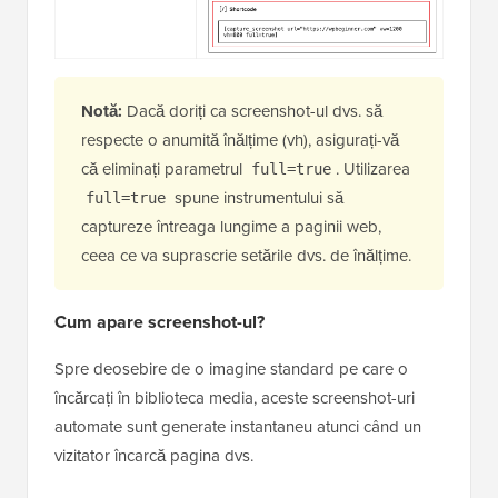
Notă:
Dacă doriți ca screenshot-ul dvs. să
respecte o anumită înălțime (vh), asigurați-vă
că eliminați parametrul
. Utilizarea
full=true
spune instrumentului să
full=true
captureze întreaga lungime a paginii web,
ceea ce va suprascrie setările dvs. de înălțime.
Cum apare screenshot-ul?
Spre deosebire de o imagine standard pe care o
încărcați în biblioteca media, aceste screenshot-uri
automate sunt generate instantaneu atunci când un
vizitator încarcă pagina dvs.