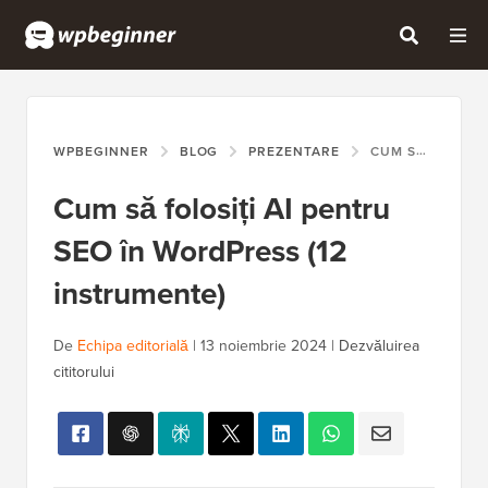
WPBEGINNER
BLOG
PREZENTARE
CUM SĂ FOLOSIȚI AI PENTRU SEO ÎN WORDPRESS (12 INSTRUMENTE)
Cum să folosiți AI pentru
SEO în WordPress (12
instrumente)
De
Echipa editorială
|
13 noiembrie 2024
|
Dezvăluirea
cititorului