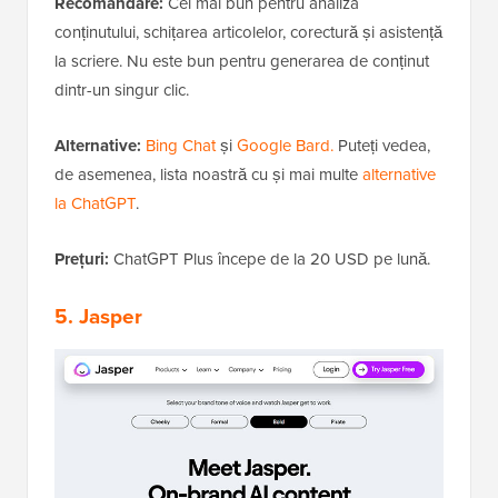
Recomandare:
Cel mai bun pentru analiza
conținutului, schițarea articolelor, corectură și asistență
la scriere. Nu este bun pentru generarea de conținut
dintr-un singur clic.
Alternative:
Bing Chat
și
Google Bard.
Puteți vedea,
de asemenea, lista noastră cu și mai multe
alternative
la ChatGPT
.
Prețuri:
ChatGPT Plus începe de la 20 USD pe lună.
5. Jasper