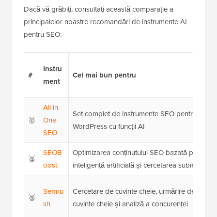
Dacă vă grăbiți, consultați această comparație a
principalelor noastre recomandări de instrumente AI
pentru SEO:
Instru
#
Cel mai bun pentru
ment
All in
Set complet de instrumente SEO pentru
🥇
One
WordPress cu funcții AI
SEO
SEOB
Optimizarea conținutului SEO bazată pe
🥈
oost
inteligență artificială și cercetarea subiectelor
Semru
Cercetare de cuvinte cheie, urmărire de
🥉
sh
cuvinte cheie și analiză a concurenței