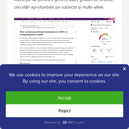
cercetări aprofundate pe subiecte și multe altele.
Surfer este, de asemenea, disponibil ca plugin
WordPress și se integrează cu editorul de blocuri
pentru a-ți optimiza conținutul pe măsură ce îl scrii.
Cu instrumentul de cercetare a cuvintelor cheie, Surfer
vă poate ajuta să găsiți grupuri de subiecte și cuvinte