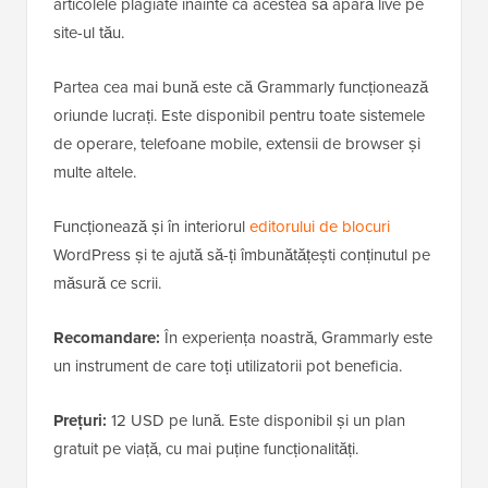
articolele plagiate înainte ca acestea să apară live pe
site-ul tău.
Partea cea mai bună este că Grammarly funcționează
oriunde lucrați. Este disponibil pentru toate sistemele
de operare, telefoane mobile, extensii de browser și
multe altele.
Funcționează și în interiorul
editorului de blocuri
WordPress și te ajută să-ți îmbunătățești conținutul pe
măsură ce scrii.
Recomandare:
În experiența noastră, Grammarly este
un instrument de care toți utilizatorii pot beneficia.
Prețuri:
12 USD pe lună. Este disponibil și un plan
gratuit pe viață, cu mai puține funcționalități.