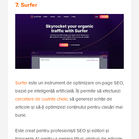
7. Surfer
Surfer
este un instrument de optimizare on-page SEO,
bazat pe inteligență artificială. Îți permite să efectuezi
cercetare de cuvinte cheie
, să generezi schițe de
articole și să-ți optimizezi conținutul pentru clasări mai
bune.
Este creat pentru profesioniști SEO și editori și
folosește AI pentru a genera titluri, ghiduri de articole,