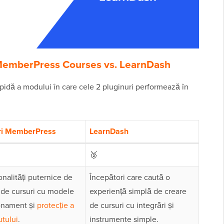
 MemberPress Courses vs. LearnDash
pidă a modului în care cele 2 pluginuri performează în
ri MemberPress
LearnDash
🥈
onalități puternice de
Începători care caută o
 de cursuri cu modele
experiență simplă de creare
onament și
protecție a
de cursuri cu integrări și
utului
.
instrumente simple.