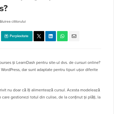
s?
luirea cititorului
Perplexitate
ourses și LearnDash pentru site-ul dvs. de cursuri online?
ordPress, dar sunt adaptate pentru tipuri ușor diferite
ivit nu doar că îți alimentează cursul. Acesta modelează
care gestionezi totul din culise, de la conținut și plăți, la