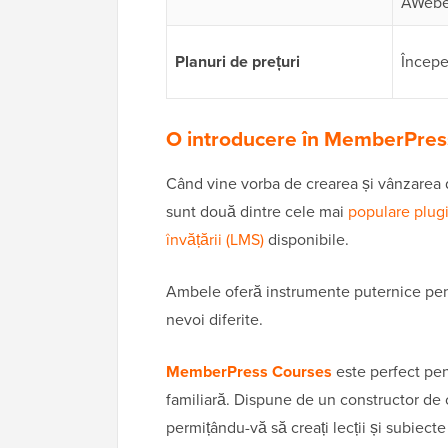
AWebe
Planuri de prețuri
Începe
O introducere în MemberPres
Când vine vorba de crearea și vânzarea
sunt două dintre cele mai
populare plug
învățării (LMS)
disponibile.
Ambele oferă instrumente puternice pent
nevoi diferite.
MemberPress Courses
este perfect pen
familiară. Dispune de un constructor de 
permițându-vă să creați lecții și subiect