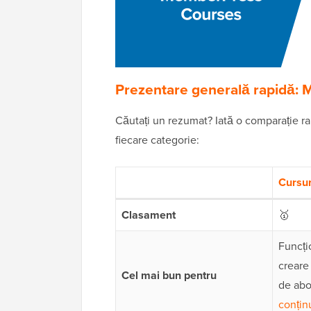
Prezentare generală rapidă:
Căutați un rezumat? Iată o comparație ra
fiecare categorie:
Cursu
Clasament
🥇
Funcți
creare
Cel mai bun pentru
de ab
conțin