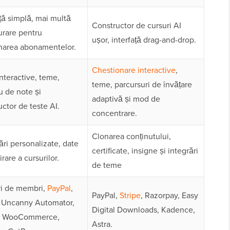
ață simplă, mai multă
Constructor de cursuri AI
urare pentru
ușor, interfață drag-and-drop.
narea abonamentelor.
Chestionare interactive
,
interactive, teme,
teme, parcursuri de învățare
u de note și
adaptivă și mod de
uctor de teste AI.
concentrare.
Clonarea conținutului,
ări personalizate, date
certificate, insigne și integrări
rare a cursurilor.
de teme
i de membri,
PayPal
,
PayPal,
Stripe
, Razorpay, Easy
, Uncanny Automator,
Digital Downloads, Kadence,
r, WooCommerce,
Astra.