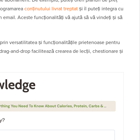
 programarea
conținutului livrat treptat
și îl puteți integra cu
email. Aceste funcționalități vă ajută să vă vindeți și să
rin versatilitatea și funcționalitățile prietenoase pentru
drag-and-drop facilitează crearea de lecții, chestionare și