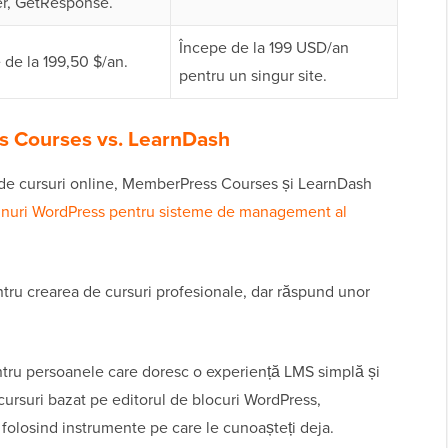
r, GetResponse.
Începe de la 199 USD/an
 de la 199,50 $/an.
pentru un singur site.
s Courses vs. LearnDash
 de cursuri online, MemberPress Courses și LearnDash
inuri WordPress pentru sisteme de management al
ru crearea de cursuri profesionale, dar răspund unor
tru persoanele care doresc o experiență LMS simplă și
cursuri bazat pe editorul de blocuri WordPress,
e folosind instrumente pe care le cunoașteți deja.