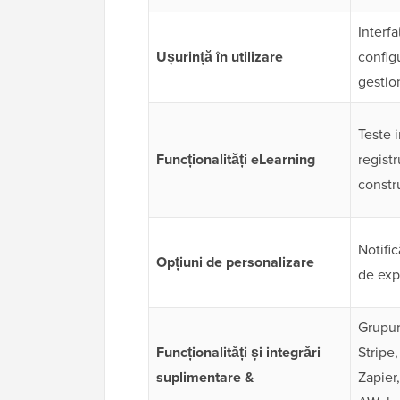
Interf
Ușurință în utilizare
config
gestio
Teste 
Funcționalități eLearning
registr
constr
Notific
Opțiuni de personalizare
de expi
Grupur
Funcționalități și integrări
Stripe
suplimentare &
Zapie