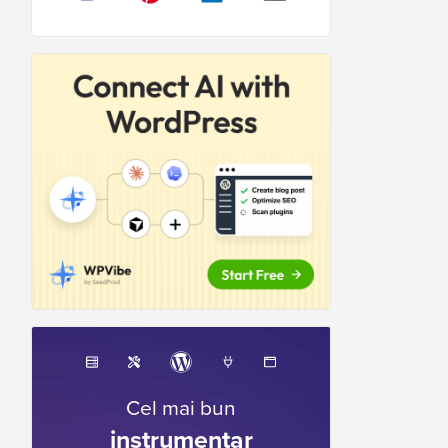
Cel mai bun
instrumentar