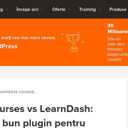
og
Începe aici
Oferte
Training
Produse
30
Milioane
 aveți cea mai mare nevoie.
Site-uri
web care
dPress
folosesc
plugin-urile
noastre
 VS LEARNDASH: CARE ESTE CEL MAI BUN PLUGIN PENTRU CURSURI WORDPRESS?
rses vs LearnDash:
i bun plugin pentru