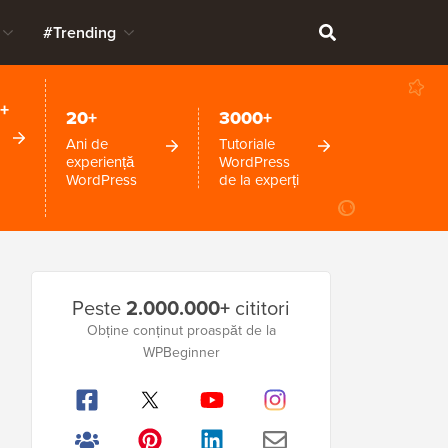
#Trending
+
20+
3000+
Ani de
Tutoriale
experiență
WordPress
WordPress
de la experți
Bara
Peste
2.000.000+
cititori
laterală
Obține conținut proaspăt de la
WPBeginner
principală