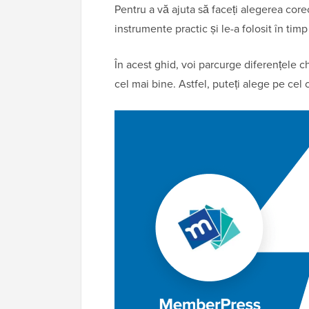
Pentru a vă ajuta să faceți alegerea core
instrumente practic și le-a folosit în ti
În acest ghid, voi parcurge diferențele c
cel mai bine. Astfel, puteți alege pe cel 