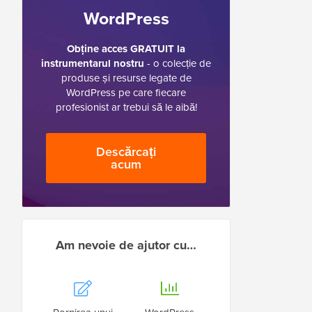
WordPress
Obține acces GRATUIT la
instrumentarul nostru
- o colecție de
produse și resurse legate de
WordPress pe care fiecare
profesionist ar trebui să le aibă!
Descărcați
acum
Am nevoie de ajutor cu…