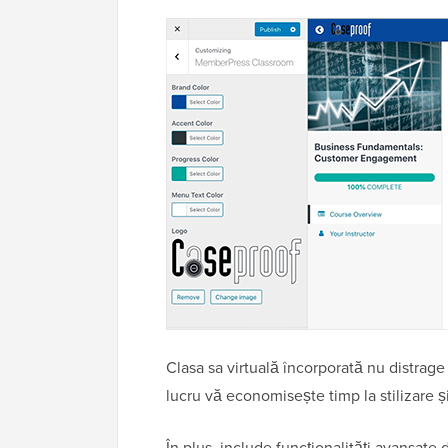
Clasa sa virtuală încorporată nu distrage
lucru vă economisește timp la stilizare și 
În plus, include funcționalități avansate