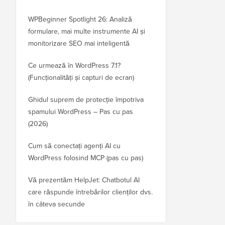
WPBeginner Spotlight 26: Analiză
formulare, mai multe instrumente AI și
monitorizare SEO mai inteligentă
Ce urmează în WordPress 7.1?
(Funcționalități și capturi de ecran)
Ghidul suprem de protecție împotriva
spamului WordPress – Pas cu pas
(2026)
Cum să conectați agenți AI cu
WordPress folosind MCP (pas cu pas)
Vă prezentăm HelpJet: Chatbotul AI
care răspunde întrebărilor clienților dvs.
în câteva secunde