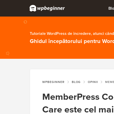
Bl
Tutoriale WordPress de încredere, atunci când
Ghidul începătorului pentru Wor
WPBEGINNER
BLOG
OPINII
MEMBERPRESS COURSES
MemberPress Cou
Care este cel ma