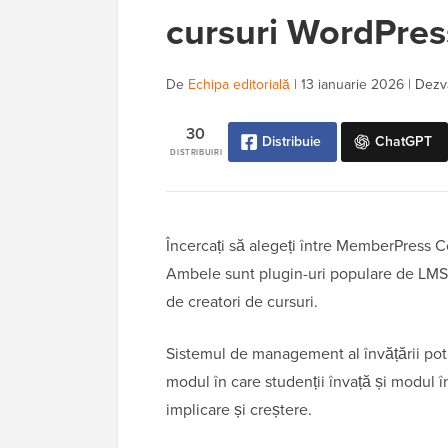
cursuri WordPres
De
Echipa editorială
|
13 ianuarie 2026
|
Dezvă
30
Distribuie
ChatGPT
DISTRIBUIRI
Încercați să alegeți între MemberPress C
Ambele sunt plugin-uri populare de LMS W
de creatori de cursuri.
Sistemul de management al învățării potr
modul în care studenții învață și modul în 
implicare și creștere.