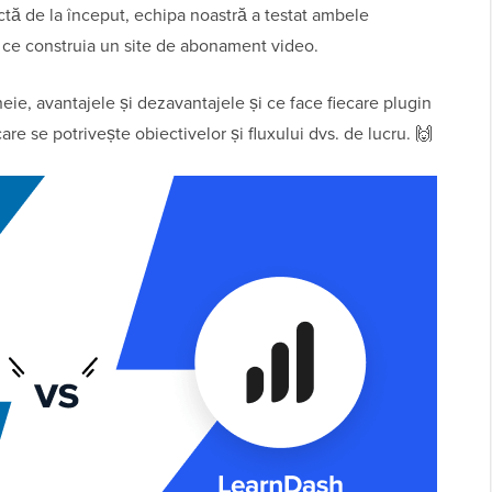
ctă de la început, echipa noastră a testat ambele
mp ce construia un site de abonament video.
heie, avantajele și dezavantajele și ce face fiecare plugin
care se potrivește obiectivelor și fluxului dvs. de lucru. 🙌