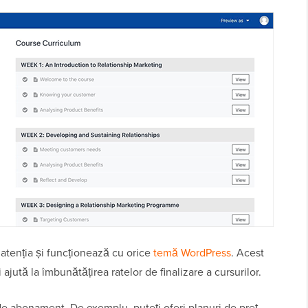
 atenția și funcționează cu orice
temă WordPress
. Acest
ajută la îmbunătățirea ratelor de finalizare a cursurilor.
 de abonament. De exemplu, puteți oferi planuri de preț