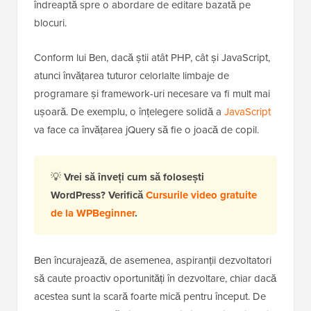
îndreaptă spre o abordare de editare bazată pe
blocuri.
Conform lui Ben, dacă știi atât PHP, cât și JavaScript,
atunci învățarea tuturor celorlalte limbaje de
programare și framework-uri necesare va fi mult mai
ușoară. De exemplu, o înțelegere solidă a
JavaScript
va face ca învățarea jQuery să fie o joacă de copil.
💡
Vrei să înveți cum să folosești
WordPress? Verifică
Cursurile video gratuite
de la WPBeginner
.
Ben încurajează, de asemenea, aspiranții dezvoltatori
să caute proactiv oportunități în dezvoltare, chiar dacă
acestea sunt la scară foarte mică pentru început. De