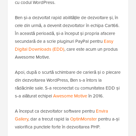
cu codul WordPress.
Ben și-a dezvoltat rapid abilitățile de dezvoltare și, în
cele din urmă, a devenit dezvoltator în echipa Cart66.
În această perioadă, și-a început și propria afacere
secundară de a scrie pluginuri PayPal pentru
Easy
Digital Downloads (EDD)
, care este acum un produs
Awesome Motive.
Apoi, după o scurtă schimbare de carieră și o plecare
din dezvoltarea WordPress, Ben s-a întors la
rădăcinile sale. S-a reconectat cu comunitatea EDD și
s-a alăturat echipei
Awesome Motive
în 2016.
A început ca dezvoltator software pentru
Envira
Gallery
, dar a trecut rapid la
OptinMonster
pentru a-și
valorifica punctele forte în dezvoltarea PHP.