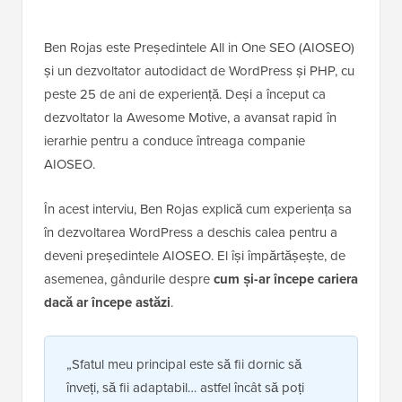
Ben Rojas este Președintele All in One SEO (AIOSEO)
și un dezvoltator autodidact de WordPress și PHP, cu
peste 25 de ani de experiență. Deși a început ca
dezvoltator la Awesome Motive, a avansat rapid în
ierarhie pentru a conduce întreaga companie
AIOSEO.
În acest interviu, Ben Rojas explică cum experiența sa
în dezvoltarea WordPress a deschis calea pentru a
deveni președintele AIOSEO. El își împărtășește, de
asemenea, gândurile despre
cum și-ar începe cariera
dacă ar începe astăzi
.
„Sfatul meu principal este să fii dornic să
înveți, să fii adaptabil… astfel încât să poți