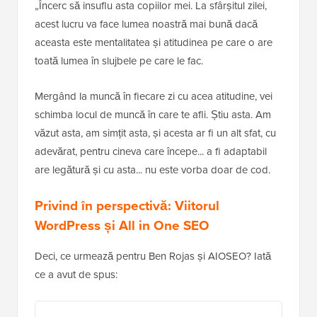
„Încerc să insuflu asta copiilor mei. La sfârșitul zilei,
acest lucru va face lumea noastră mai bună dacă
aceasta este mentalitatea și atitudinea pe care o are
toată lumea în slujbele pe care le fac.
Mergând la muncă în fiecare zi cu acea atitudine, vei
schimba locul de muncă în care te afli. Știu asta. Am
văzut asta, am simțit asta, și acesta ar fi un alt sfat, cu
adevărat, pentru cineva care începe... a fi adaptabil
are legătură și cu asta... nu este vorba doar de cod.
Privind în perspectivă: Viitorul
WordPress și All in One SEO
Deci, ce urmează pentru Ben Rojas și AIOSEO? Iată
ce a avut de spus: