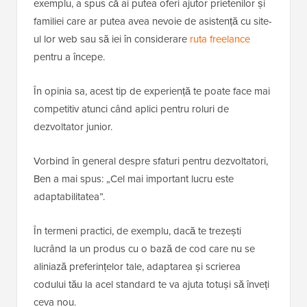
exemplu, a spus că ai putea oferi ajutor prietenilor și
familiei care ar putea avea nevoie de asistență cu site-
ul lor web sau să iei în considerare
ruta freelance
pentru a începe.
În opinia sa, acest tip de experiență te poate face mai
competitiv atunci când aplici pentru roluri de
dezvoltator junior.
Vorbind în general despre sfaturi pentru dezvoltatori,
Ben a mai spus: „Cel mai important lucru este
adaptabilitatea”.
În termeni practici, de exemplu, dacă te trezești
lucrând la un produs cu o bază de cod care nu se
aliniază preferințelor tale, adaptarea și scrierea
codului tău la acel standard te va ajuta totuși să înveți
ceva nou.