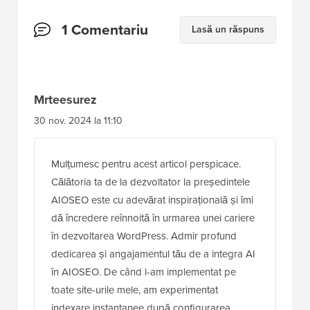
Interacțiuni
1 Comentariu
Lasă un răspuns
cu
cititorii
Mrteesurez
30 nov. 2024 la 11:10
Mulțumesc pentru acest articol perspicace.
Călătoria ta de la dezvoltator la președintele
AIOSEO este cu adevărat inspirațională și îmi
dă încredere reînnoită în urmarea unei cariere
în dezvoltarea WordPress. Admir profund
dedicarea și angajamentul tău de a integra AI
în AIOSEO. De când l-am implementat pe
toate site-urile mele, am experimentat
indexare instantanee după configurarea