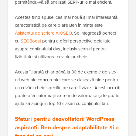
permițându-vă să analizați SERP-urile mai eficient.
Acestea fiind spuse, cea mai nouă și mai interesantă
caracteristică pe care o are Ben în minte este
Asistentul de scriere AIOSEO
. Se integrează perfect
cu
SEOBoost
pentru a oferi perspective detaliate
asupra conținutului dvs., inclusiv scoruri pentru
lizibilitate și utilizarea cuvintelor cheie.
Acesta îți arată chiar până la 30 de exemple de site-
uri web ale concurenței care se clasează bine pentru
un cuvânt cheie specific pe care îl vizezi. Acest lucru îți
poate oferi informații extrem de valoroase și te poate
ajuta să ajungi în top 10 clasări cu conținutul tău.
Sfaturi pentru dezvoltatorii WordPress
aspiranți: Ben despre adaptabilitate și a
face tot ce poți