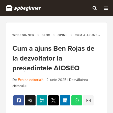
WPBEGINNER
BLOG
OPINII
CUM A AJUNS BEN ROJAS DE LA DEZVOLTATOR LA PREȘEDINTELE AIOSEO
Cum a ajuns Ben Rojas de
la dezvoltator la
președintele AIOSEO
De
Echipa editorială
|
2 iunie 2025
|
Dezvăluirea
cititorului