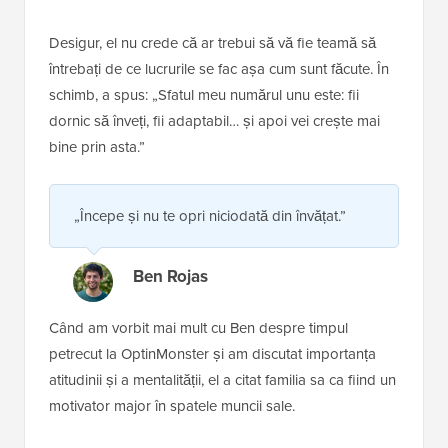
Desigur, el nu crede că ar trebui să vă fie teamă să
întrebați de ce lucrurile se fac așa cum sunt făcute. În
schimb, a spus: „Sfatul meu numărul unu este: fii
dornic să înveți, fii adaptabil… și apoi vei crește mai
bine prin asta.”
„Începe și nu te opri niciodată din învățat.”
Ben Rojas
Când am vorbit mai mult cu Ben despre timpul
petrecut la OptinMonster și am discutat importanța
atitudinii și a mentalității, el a citat familia sa ca fiind un
motivator major în spatele muncii sale.