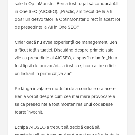
sale la OptinMonster, Ben a fost rugat să conducă All
in One SEO (AIOSEO). „Practic, am trecut de la a fi
doar un dezvoltator la OptinMonster direct în acest rol
de președinte la All in One SEO.”
Chiar dacă nu avea experiență de management, Ben
a făcut față situației. Discutând despre primele sale
zile ca președinte al AIOSEO, a spus în glumă: „Nu a
fost lipsit de provocări… a fost ca și cum ai bea dintr-
un hidrant în primii câțiva ani”.
Pe lângă învățarea modului de a conduce o afacere,
Ben a vorbit despre cum cea mai mare provocare a
sa ca președinte a fost moștenirea unui codebase
foarte învechit.
Echipa AIOSEO a trebuit să decidă dacă să
construiască pe baza unui cod prost sau să o ia de la