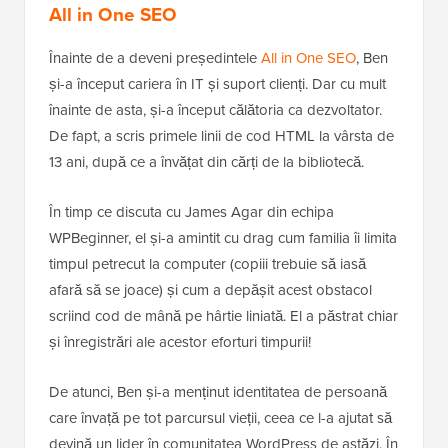
All in One SEO
Înainte de a deveni președintele
All in One SEO
, Ben
și-a început cariera în IT și suport clienți. Dar cu mult
înainte de asta, și-a început călătoria ca dezvoltator.
De fapt, a scris primele linii de cod HTML la vârsta de
13 ani, după ce a învățat din cărți de la bibliotecă.
În timp ce discuta cu James Agar din echipa
WPBeginner, el și-a amintit cu drag cum familia îi limita
timpul petrecut la computer (copiii trebuie să iasă
afară să se joace) și cum a depășit acest obstacol
scriind cod de mână pe hârtie liniată. El a păstrat chiar
și înregistrări ale acestor eforturi timpurii!
De atunci, Ben și-a menținut identitatea de persoană
care învață pe tot parcursul vieții, ceea ce l-a ajutat să
devină un lider în comunitatea WordPress de astăzi. În