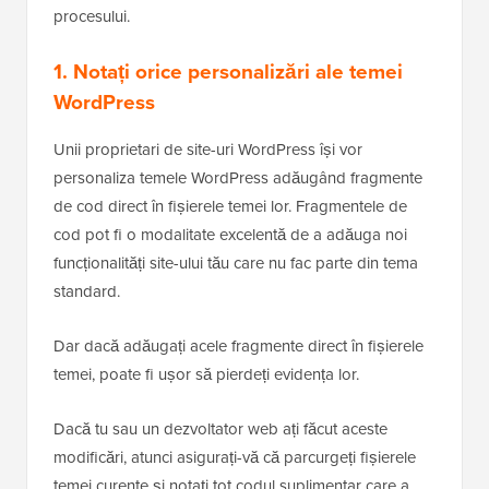
procesului.
1. Notați orice personalizări ale temei
WordPress
Unii proprietari de site-uri WordPress își vor
personaliza temele WordPress adăugând fragmente
de cod direct în fișierele temei lor. Fragmentele de
cod pot fi o modalitate excelentă de a adăuga noi
funcționalități site-ului tău care nu fac parte din tema
standard.
Dar dacă adăugați acele fragmente direct în fișierele
temei, poate fi ușor să pierdeți evidența lor.
Dacă tu sau un dezvoltator web ați făcut aceste
modificări, atunci asigurați-vă că parcurgeți fișierele
temei curente și notați tot codul suplimentar care a