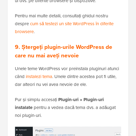
ul dvs. pe diferite browsere și dispozitive.
Pentru mai multe detalii, consultați ghidul nostru
despre
cum să testezi un site WordPress în diferite
browsere
.
9. Ștergeți plugin-urile WordPress de
care nu mai aveți nevoie
Unele teme WordPress vor preinstala pluginuri atunci
când
instalezi tema
. Unele dintre acestea pot fi utile,
dar alteori nu vei avea nevoie de ele.
Pur și simplu accesați
Plugin-uri » Plugin-uri
instalate
pentru a vedea dacă tema dvs. a adăugat
noi plugin-uri.