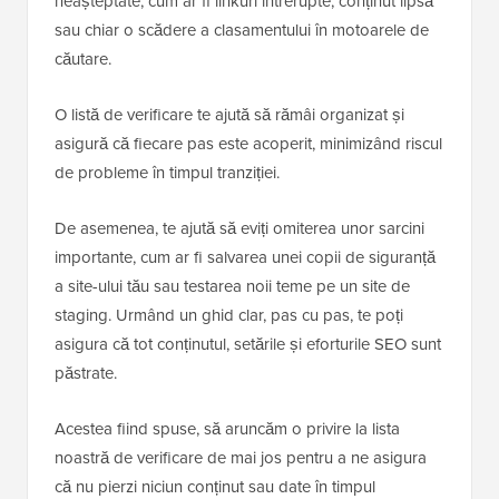
neașteptate, cum ar fi linkuri întrerupte, conținut lipsă
sau chiar o scădere a clasamentului în motoarele de
căutare.
O listă de verificare te ajută să rămâi organizat și
asigură că fiecare pas este acoperit, minimizând riscul
de probleme în timpul tranziției.
De asemenea, te ajută să eviți omiterea unor sarcini
importante, cum ar fi salvarea unei copii de siguranță
a site-ului tău sau testarea noii teme pe un site de
staging. Urmând un ghid clar, pas cu pas, te poți
asigura că tot conținutul, setările și eforturile SEO sunt
păstrate.
Acestea fiind spuse, să aruncăm o privire la lista
noastră de verificare de mai jos pentru a ne asigura
că nu pierzi niciun conținut sau date în timpul