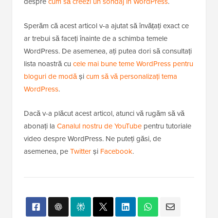
despre
cum să creezi un sondaj în WordPress
.
Sperăm că acest articol v-a ajutat să învățați exact ce
ar trebui să faceți înainte de a schimba temele
WordPress. De asemenea, ați putea dori să consultați
lista noastră cu
cele mai bune teme WordPress pentru
bloguri de modă
și
cum să vă personalizați tema
WordPress
.
Dacă v-a plăcut acest articol, atunci vă rugăm să vă
abonați la
Canalul nostru de YouTube
pentru tutoriale
video despre WordPress. Ne puteți găsi, de
asemenea, pe
Twitter
și
Facebook
.