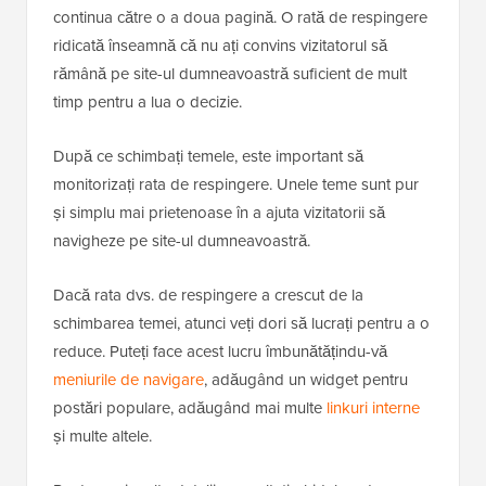
continua către o a doua pagină. O rată de respingere
ridicată înseamnă că nu ați convins vizitatorul să
rămână pe site-ul dumneavoastră suficient de mult
timp pentru a lua o decizie.
După ce schimbați temele, este important să
monitorizați rata de respingere. Unele teme sunt pur
și simplu mai prietenoase în a ajuta vizitatorii să
navigheze pe site-ul dumneavoastră.
Dacă rata dvs. de respingere a crescut de la
schimbarea temei, atunci veți dori să lucrați pentru a o
reduce. Puteți face acest lucru îmbunătățindu-vă
meniurile de navigare
, adăugând un widget pentru
postări populare, adăugând mai multe
linkuri interne
și multe altele.