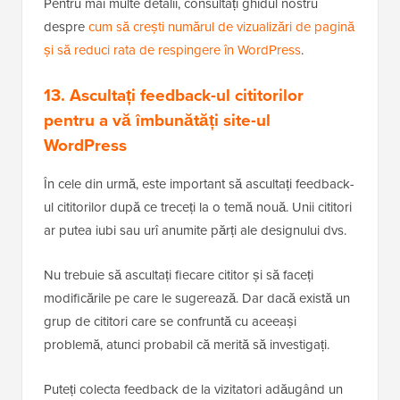
Pentru mai multe detalii, consultați ghidul nostru
despre
cum să crești numărul de vizualizări de pagină
și să reduci rata de respingere în WordPress
.
13. Ascultați feedback-ul cititorilor
pentru a vă îmbunătăți site-ul
WordPress
În cele din urmă, este important să ascultați feedback-
ul cititorilor după ce treceți la o temă nouă. Unii cititori
ar putea iubi sau urî anumite părți ale designului dvs.
Nu trebuie să ascultați fiecare cititor și să faceți
modificările pe care le sugerează. Dar dacă există un
grup de cititori care se confruntă cu aceeași
problemă, atunci probabil că merită să investigați.
Puteți colecta feedback de la vizitatori adăugând un