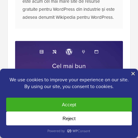
este acum cel mai mare site de resurse
gratuite pentru WordPress din industrie și este
adesea denumit Wikipedia pentru WordPress.
Cel mai bun
instrumentar WordPress
Obține acces GRATUIT la instrumentarul
nostru
- o colecție de produse și resurse
legate de WordPress pe care fiecare
profesionist ar trebui să le aibă!
Descărcați acum