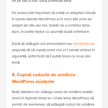
de pe site-ul dvs. dacă schimbați tema.
De aceea este important să notați ce widgeturi folosiți
în barele laterale WordPress și în orice alte zone de
widget ale site-ului dvs. înainte de a schimba tema.
Apoi, le puteți replica cu ușurință după schimbare.
Dacă ați adăugat cod personalizat sau
shortcode-uri
,
asigurați-vă că copiați acest cod și îl salvați undeva în
siguranță, astfel încât să îl puteți folosi cu noua dvs.
temă.
4. Copiați codurile de urmărire
WordPress existente
Mulți utilizatori vor adăuga codul de urmărire analitic
direct în fișierele temei lor. Unele teme WordPress vă
permit, de asemenea, să adăugați coduri de urmărire