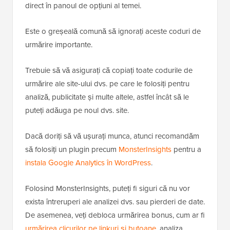
direct în panoul de opțiuni al temei.
Este o greșeală comună să ignorați aceste coduri de
urmărire importante.
Trebuie să vă asigurați că copiați toate codurile de
urmărire ale site-ului dvs. pe care le folosiți pentru
analiză, publicitate și multe altele, astfel încât să le
puteți adăuga pe noul dvs. site.
Dacă doriți să vă ușurați munca, atunci recomandăm
să folosiți un plugin precum
MonsterInsights
pentru a
instala Google Analytics în WordPress
.
Folosind MonsterInsights, puteți fi siguri că nu vor
exista întreruperi ale analizei dvs. sau pierderi de date.
De asemenea, veți debloca urmărirea bonus, cum ar fi
urmărirea clicurilor pe linkuri și butoane
, analiza