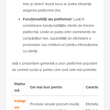
foto și video? Acest lucru ar putea influența
alegerea platformei dvs.
Funcționalități ale platformei:
Luați în
considerare funcționalitățile oferite de fiecare
platformă. Unele ar putea oferi evenimente de
cumpărături live, capabilități de etichetare a
produselor sau chatbot-uri pentru interacțiunea
cu clienții.
Iată o prezentare generală a unor platforme populare
de comerț social și pentru cine sunt cele mai potrivite:
Platfor
Cel mai bun pentru
Caracteristici 
mă
Instagr
Produse vizuale precum modă,
Etichetarea pro
am