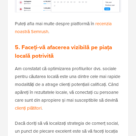
Puteți afla mai multe despre platformă în
recenzia
noastră Semrush
.
5. Faceți-vă afacerea vizibilă pe piața
locală potrivită
Am constatat că optimizarea profilurilor dvs. sociale
pentru căutarea locală este una dintre cele mai rapide
modalități de a atrage clienți potențiali calificați. Când
apăreți în rezultatele locale, vă conectați cu persoane
care sunt din apropiere și mai susceptibile să devină
clienți plătitori
.
Dacă doriți să vă localizați strategia de comerț social,
un punct de plecare excelent este să vă faceți locația