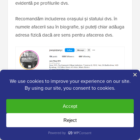
evidentă pe profilurile dvs.
Recomandăm includerea orașului și statului dvs. în
numele afacerii sau în biografie, și puteți chiar adăuga
adresa fizică dacă are sens pentru afacerea dvs.
În plus, am văzut rezultate excelente din direcționarea
reclamelor către persoane pe baza locației lor. Acest
lucru vă concentrează bugetul pe persoane din orașul
sau cartierul dvs., nu doar pe oricine derulează prin
rețelele sociale.