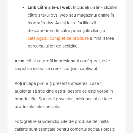
Link către site-ul web:
Includeți un link clicabil
către site-ul dvs. web sau magazinul online în
biografia dvs. Acest lucru facilitează
descoperirea de către potențialii clienți a
catalogului complet de produse
și finalizarea
parcursului lor de achiziție.
Acum că ai un profil impresionant configurat, este
timpul să începi să creezi conținut captivant.
Poți începe prin a-ți prezenta afacerea. Lasă-ți
audiența să știe cine ești și despre ce este vorba în
brandul tău. Spune-ți povestea, misiunea și ce face
produsele tale speciale.
Fotografiile și videoclipurile de produse de înaltă
calitate sunt esențiale pentru comerțul social. Folosiți