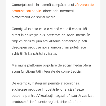
Comerțul social înseamnă cumpărarea și
vânzarea de
produse sau servicii
direct prin intermediul
platformelor de social media.
Gândiți-vă la asta ca la o vitrină virtuală construită
direct în aplicațiile dvs. preferate de social media. În
timp ce derulați prin actualizările prietenilor, puteți
descoperi produse noi și uneori chiar puteți face
achiziții fără a părăsi aplicația.
Mai multe platforme populare de social media oferă
acum funcționalități integrate de comerț social.
De exemplu, Instagram permite afacerilor să
eticheteze produse în postările lor și să afișeze
butoane pentru „Vizualizați magazinul” sau „Vizualizați
produsele”, iar în unele regiuni, chiar să ofere