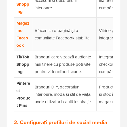
accesorii și decorațiuni
filă dedicată „
Shopp
interioare.
cumpărături live
ing
Magaz
ine
Afaceri cu o pagină și o
Vitrine personal
Faceb
comunitate Facebook stabilite.
integrare Mess
ook
TikTok
Branduri care vizează audiențe
Integrare direct
Shopp
mai tinere cu produse potrivite
checkout în apl
ing
pentru videoclipuri scurte.
cumpărături prin
Pintere
Branduri DIY, decorațiuni
Product Pins af
st
interioare, modă și stil de viață
și stoc în timp 
Produc
unde utilizatorii caută inspirație.
magazinul tău.
t Pins
2. Configurați profiluri de social media