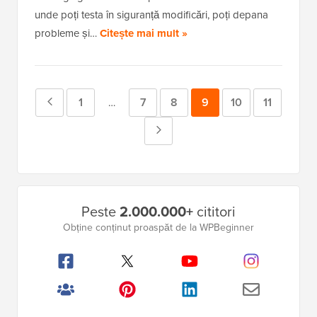
unde poți testa în siguranță modificări, poți depana
probleme și…
Citește mai mult »
Pagina
Pagina
1
Pagina
7
Pagina
8
Pagina
9
Pagina
10
Pagina
11
Pagini
…
intermediare
anterioară
Pagina
omise
Următoare
Bara
Peste
2.000.000+
cititori
laterală
Obține conținut proaspăt de la WPBeginner
principală