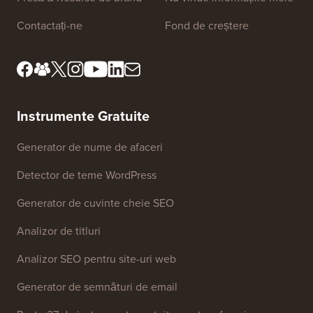
Despre noi
Politica de
confidențialitate
Standarde editoriale
Termeni și condiții
Cunoaște consiliul nostru
de revizuire
Dezvăluire FTC
Presă & Resurse de brand
Nu vinde informațiile mele
Contactați-ne
Fond de creștere
Instrumente Gratuite
Generator de nume de afaceri
Detector de teme WordPress