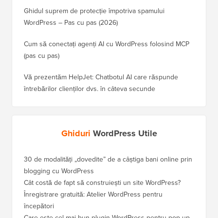
Ghidul suprem de protecție împotriva spamului
WordPress – Pas cu pas (2026)
Cum să conectați agenți AI cu WordPress folosind MCP
(pas cu pas)
Vă prezentăm HelpJet: Chatbotul AI care răspunde
întrebărilor clienților dvs. în câteva secunde
Ghiduri
WordPress Utile
30 de modalități „dovedite” de a câștiga bani online prin
Cum să-
blogging cu WordPress
WordPre
Cât costă de fapt să construiești un site WordPress?
Cum să 
a pierd
Înregistrare gratuită: Atelier WordPress pentru