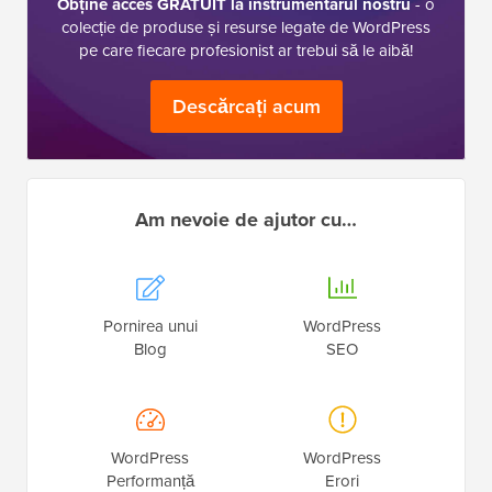
Obține acces GRATUIT la instrumentarul nostru
- o
colecție de produse și resurse legate de WordPress
pe care fiecare profesionist ar trebui să le aibă!
Descărcați acum
Am nevoie de ajutor cu…
Pornirea unui
WordPress
Blog
SEO
WordPress
WordPress
Performanță
Erori