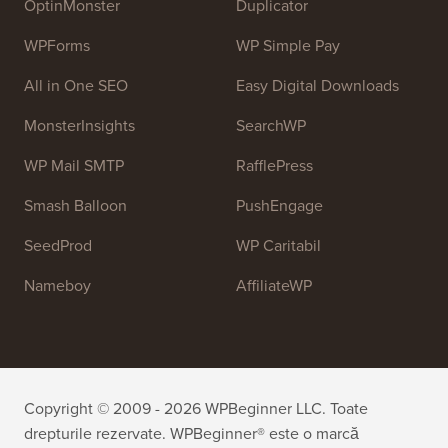
web.
Alătură-te echipei noastre:
Suntem în Căutare de
Personal!
OptinMonster
Duplicator
WPForms
WP Simple Pay
All in One SEO
Easy Digital Downloads
MonsterInsights
SearchWP
WP Mail SMTP
RafflePress
Smash Balloon
PushEngage
SeedProd
WP Caritabil