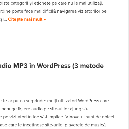
xiste categorii și etichete pe care nu le mai utilizați.
dine poate face mai dificilă navigarea vizitatorilor pe
. și…
Citește mai mult »
audio MP3 în WordPress (3 metode
e te-ar putea surprinde: mulți utilizatori WordPress care
 adauge fișiere audio pe site-ul lor ajung să-i
 pe vizitatori în loc să-i implice. Vinovatul sunt de obicei
riașe care le încetinesc site-urile, playerele de muzică