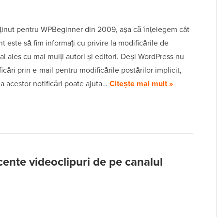
inut pentru WPBeginner din 2009, așa că înțelegem cât
t este să fim informați cu privire la modificările de
ai ales cu mai mulți autori și editori. Deși WordPress nu
ficări prin e-mail pentru modificările postărilor implicit,
a acestor notificări poate ajuta…
Citește mai mult »
cente videoclipuri de pe canalul