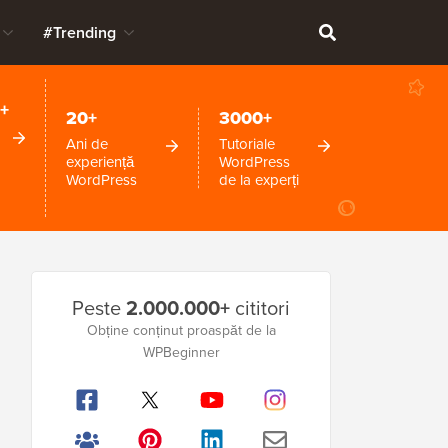
#Trending
+
20+
3000+
Ani de
Tutoriale
experiență
WordPress
WordPress
de la experți
Bara
Peste
2.000.000+
cititori
laterală
Obține conținut proaspăt de la
WPBeginner
principală