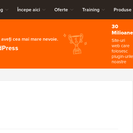
og
Începe aici
Oferte
Training
Produse
30
Milioane
 aveți cea mai mare nevoie.
Site-uri
web care
dPress
folosesc
plugin-urile
noastre