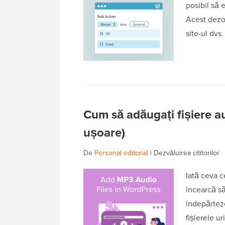
posibil să e
Acest dezor
site-ul dvs
Cum să adăugați fișiere 
ușoare)
De
Personal editorial
|
Dezvăluirea cititorilor
Iată ceva c
încearcă să
îndepărteze
fișierele u