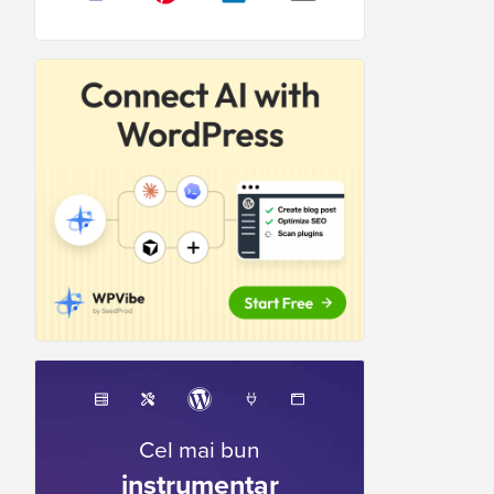
Cel mai bun
instrumentar