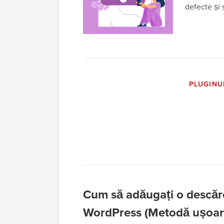
defecte și
PLUGINU
Cum să adăugați o descărc
WordPress (Metodă ușoar