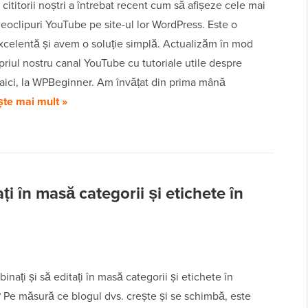
 cititorii noștri a întrebat recent cum să afișeze cele mai
eoclipuri YouTube pe site-ul lor WordPress. Este o
xcelentă și avem o soluție simplă. Actualizăm în mod
priul nostru canal YouTube cu tutoriale utile despre
aici, la WPBeginner. Am învățat din prima mână
ște mai mult »
ți în masă categorii și etichete în
binați și să editați în masă categorii și etichete în
 Pe măsură ce blogul dvs. crește și se schimbă, este