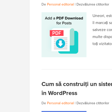
De
Personal editorial
|
Dezvăluirea cititorilor
Uneori, est
îl marcați s
salveze con
multe dispo
toți vizitat
Cum să construiți un sistem
în WordPress
De
Personal editorial
|
Dezvăluirea cititorilor