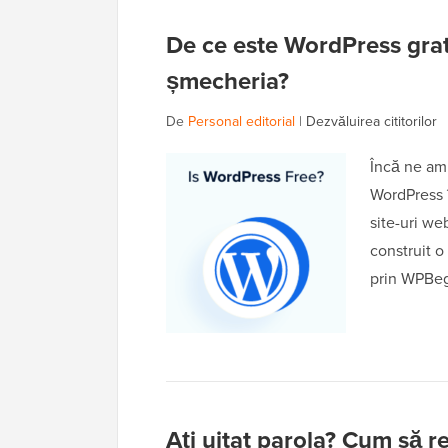
De ce este WordPress grat
șmecheria?
De
Personal editorial
|
Dezvăluirea cititorilor
Încă ne am
WordPress 
site-uri we
construit o
prin WPBeg
Ați uitat parola? Cum să r