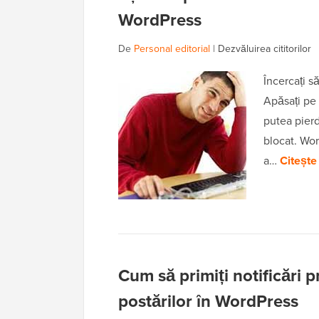
WordPress
De
Personal editorial
|
Dezvăluirea cititorilor
Încercați s
Apăsați pe 
putea pierd
blocat. Wor
a…
Citește
Cum să primiți notificări p
postărilor în WordPress