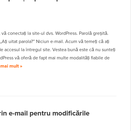
ă vă conectați la site-ul dvs. WordPress. Parolă greșită.
„Ați uitat parola?” Niciun e-mail. Acum vă temeți că ați
e accesul la întregul site. Vestea bună este că nu sunteți
dPress vă oferă de fapt mai multe modalități fiabile de
 mai mult »
rin e-mail pentru modificările