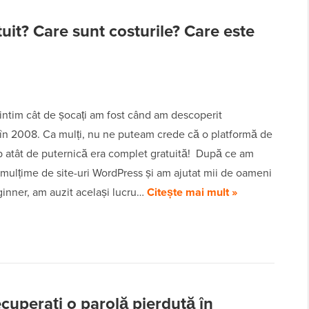
uit? Care sunt costurile? Care este
intim cât de șocați am fost când am descoperit
în 2008. Ca mulți, nu ne puteam crede că o platformă de
b atât de puternică era complet gratuită! După ce am
 mulțime de site-uri WordPress și am ajutat mii de oameni
inner, am auzit același lucru…
Citește mai mult »
ecuperați o parolă pierdută în