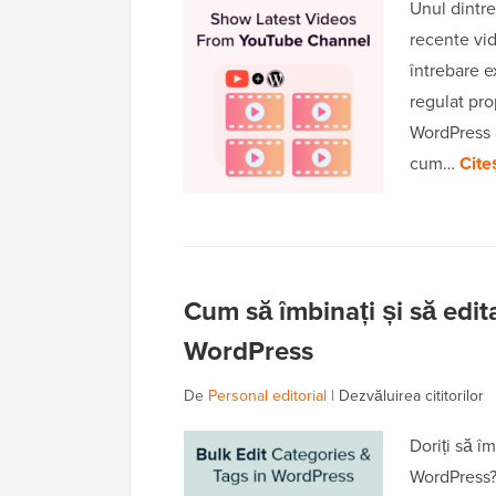
Unul dintre
recente vid
întrebare e
regulat pro
WordPress 
cum…
Cite
Cum să îmbinați și să edita
WordPress
De
Personal editorial
|
Dezvăluirea cititorilor
Doriți să îm
WordPress?