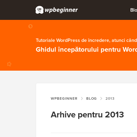
Bl
Tutoriale WordPress de încredere, atunci când
Ghidul începătorului pentru Wor
WPBEGINNER
BLOG
2013
Arhive pentru 2013