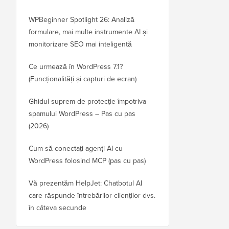
WPBeginner Spotlight 26: Analiză
formulare, mai multe instrumente AI și
monitorizare SEO mai inteligentă
Ce urmează în WordPress 7.1?
(Funcționalități și capturi de ecran)
Ghidul suprem de protecție împotriva
spamului WordPress – Pas cu pas
(2026)
Cum să conectați agenți AI cu
WordPress folosind MCP (pas cu pas)
Vă prezentăm HelpJet: Chatbotul AI
care răspunde întrebărilor clienților dvs.
în câteva secunde