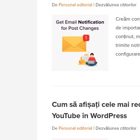
De
Personal editorial
|
Dezvăluirea cititorilor
Creăm conț
de importan
conținut, m
trimite noti
configurare
Cum să afișați cele mai re
YouTube în WordPress
De
Personal editorial
|
Dezvăluirea cititorilor