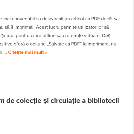
e mai convenabil să descărcați un articol ca PDF decât să
au să îl imprimați. Acest lucru permite utilizatorilor să
ținutul pentru citire offline sau referințe viitoare. Deși
zitive oferă o opțiune „Salvare ca PDF” la imprimare, nu
orii…
Citește mai mult »
 de colecție și circulație a bibliotecii