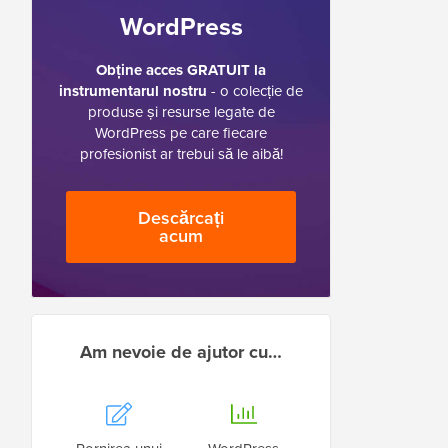
WordPress
Obține acces GRATUIT la
instrumentarul nostru
- o colecție de
produse și resurse legate de
WordPress pe care fiecare
profesionist ar trebui să le aibă!
Descărcați
acum
Am nevoie de ajutor cu…