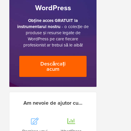
WordPress
Obține acces GRATUIT la
instrumentarul nostru
- o colecție de
produse și resurse legate de
WordPress pe care fiecare
profesionist ar trebui să le aibă!
Descărcați
acum
Am nevoie de ajutor cu…