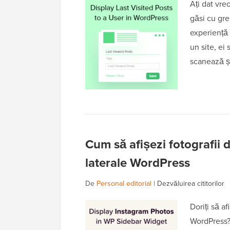
Ați dat vre
găsi cu gre
experiență 
un site, ei
scanează ș
Cum să afișezi fotografii 
laterale WordPress
De
Personal editorial
|
Dezvăluirea cititorilor
Doriți să af
WordPress? 