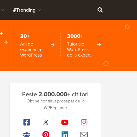
#Trending
+
20+
3000+
Ani de
Tutoriale
experiență
WordPress
WordPress
de la experți
Bara
Peste
2.000.000+
cititori
laterală
Obține conținut proaspăt de la
WPBeginner
principală