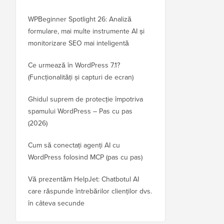
WPBeginner Spotlight 26: Analiză
formulare, mai multe instrumente AI și
monitorizare SEO mai inteligentă
Ce urmează în WordPress 7.1?
(Funcționalități și capturi de ecran)
Ghidul suprem de protecție împotriva
spamului WordPress – Pas cu pas
(2026)
Cum să conectați agenți AI cu
WordPress folosind MCP (pas cu pas)
Vă prezentăm HelpJet: Chatbotul AI
care răspunde întrebărilor clienților dvs.
în câteva secunde