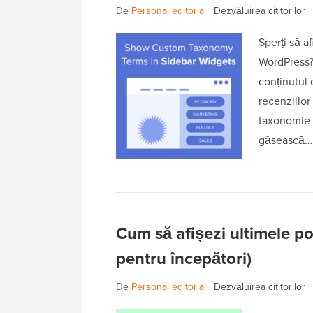
De
Personal editorial
|
Dezvăluirea cititorilor
Sperți să a
WordPress?
conținutul 
recenziilor
taxonomie pe
găsească
Cum să afișezi ultimele po
pentru începători)
De
Personal editorial
|
Dezvăluirea cititorilor