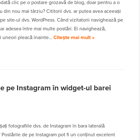
odată clic pe o postare grozavă de blog, doar pentru a o
u din nou mai târziu? Cititorii dvs. ar putea avea aceeași
pe site-ul dvs. WordPress. Când vizitatorii navighează pe
 sar adesea între mai multe postări. Ei navighează,
i uneori pleacă înainte…
Citește mai mult »
de pe Instagram în widget-ul barei
ișați fotografiile dvs. de Instagram în bara laterală
Postările de pe Instagram pot fi un conținut excelent