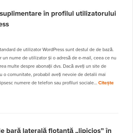
plimentare în profilul utilizatorului
ess
 standard de utilizator WordPress sunt destul de de bază.
r un nume de utilizator și o adresă de e-mail, ceea ce nu
ea multe despre abonații dvs. Dacă aveți un site de
 o comunitate, probabil aveți nevoie de detalii mai
Lipsesc numere de telefon sau profiluri sociale…
Citește
bară laterală flotantă „lipicios” în