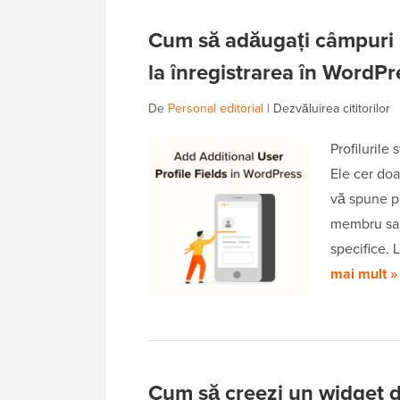
Cum să adăugați câmpuri su
la înregistrarea în WordPr
De
Personal editorial
|
Dezvăluirea cititorilor
Profilurile
Ele cer doa
vă spune pr
membru sau
specifice. 
mai mult »
Cum să creezi un widget de 