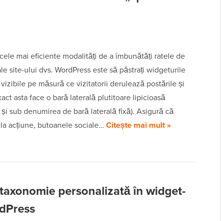
cele mai eficiente modalități de a îmbunătăți ratele de
le site-ului dvs. WordPress este să păstrați widgeturile
vizibile pe măsură ce vizitatorii derulează postările și
xact asta face o bară laterală plutitoare lipicioasă
și sub denumirea de bară laterală fixă). Asigură că
 la acțiune, butoanele sociale…
Citește mai mult »
 taxonomie personalizată în widget-
rdPress