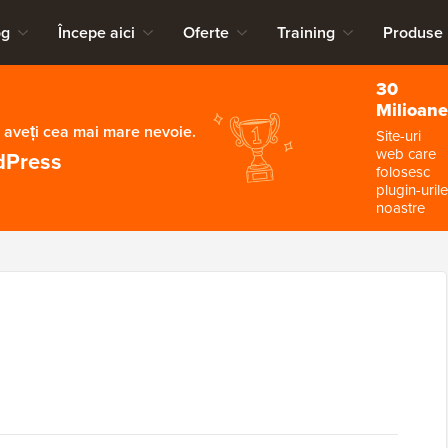
og
Începe aici
Oferte
Training
Produse
30
Milioane
 aveți cea mai mare nevoie.
Site-uri
web care
dPress
folosesc
plugin-urile
noastre