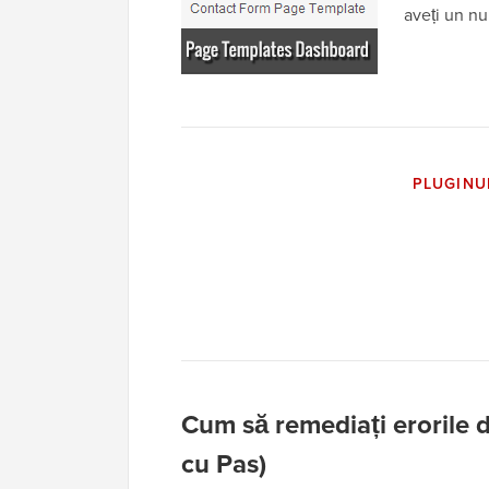
aveți un n
PLUGINU
Cum să remediați erorile d
cu Pas)