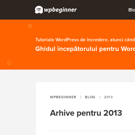
Bl
Tutoriale WordPress de încredere, atunci când
Ghidul începătorului pentru Wor
WPBEGINNER
BLOG
2013
Arhive pentru 2013