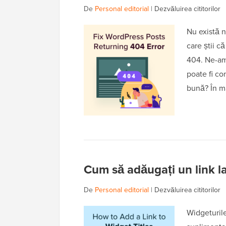
De
Personal editorial
|
Dezvăluirea cititorilor
Nu există n
care știi c
404. Ne-am
poate fi co
bună? În ma
Cum să adăugați un link la
De
Personal editorial
|
Dezvăluirea cititorilor
Widgeturil