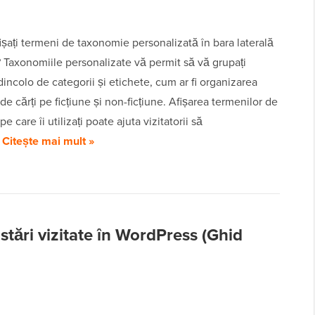
fișați termeni de taxonomie personalizată în bara laterală
 Taxonomiile personalizate vă permit să vă grupați
dincolo de categorii și etichete, cum ar fi organizarea
 de cărți pe ficțiune și non-ficțiune. Afișarea termenilor de
 care îi utilizați poate ajuta vizitatorii să
…
Citește mai mult »
stări vizitate în WordPress (Ghid