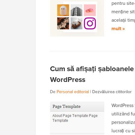
pentru site
menține sit
același tim
mult »
Cum să afișați șabloanele
WordPress
De
Personal editorial
|
Dezvăluirea cititorilor
WordPress v
utilizând f
personaliz
lucrați cu 