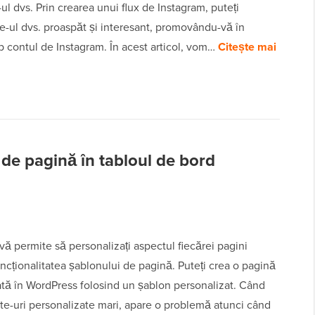
-ul dvs. Prin crearea unui flux de Instagram, puteți
e-ul dvs. proaspăt și interesant, promovându-vă în
p contul de Instagram. În acest articol, vom…
Citește mai
 de pagină în tabloul de bord
ă permite să personalizați aspectul fiecărei pagini
uncționalitatea șablonului de pagină. Puteți crea o pagină
ată în WordPress folosind un șablon personalizat. Când
site-uri personalizate mari, apare o problemă atunci când