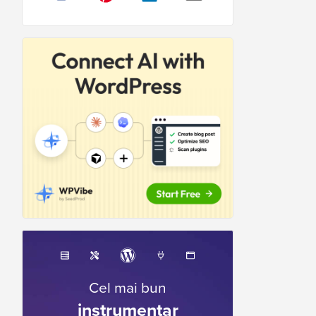
Cel mai bun
instrumentar