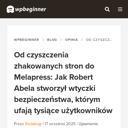
WPBEGINNER
BLOG
OPINIA
OD CZYSZCZENIA ZHAKOWANYCH STRON DO MELAPRESS: JAK ROBERT ABELA STWORZYŁ WTYCZKI BEZPIECZEŃSTWA, KTÓRYM UFAJĄ TYSIĄCE UŻYTKOWNIKÓW
Od czyszczenia
zhakowanych stron do
Melapress: Jak Robert
Abela stworzył wtyczki
bezpieczeństwa, którym
ufają tysiące użytkowników
Przez
Redakcję
|
17 września 2025
|
Ujawnienie