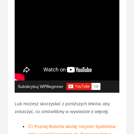
Subskrybuj WPBeginner
Lub możesz skorzystać z poniższych linków, aby
zobaczyć, co omówiliśmy w wywiadzie (i więcej):
🙋‍♂️ Poznaj Roberta Abelę: Inżynier Systemów,