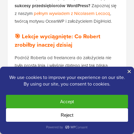
sukcesy przedsiębiorców WordPress?
Zapoznaj się
z naszym
pełnym wywiadem z Nicolasem Lecocq
,
twórcą motywu OceanWP i założycielem DigiHold.
🎯 Lekcje wyciągnięte: Co Robert
zrobiłby inaczej dzisiaj
Podróż Roberta od freelancera do założyciela nie
była prostą linią, i właśnie dlatego jest tak bliska
sercu.
Przez pierwsze kilka lat Melapress (pierwotnie WP
White Security) ewoluował poprzez eksperymenty, a
nie długoterminową strategię.
Pomysły na wtyczki były realizowane intuicyjnie.
Systemy były budowane (i czasami przebudowywane)