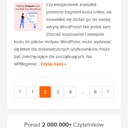
Czy kiedykolwiek znalazłeś
pomocny fragment kodu online, ale
obawiałeś się dodać go do swojej
witryny WordPress? Nie jesteś sam.
Chociaż kopiowanie i wklejanie
kodu do plików motywu WordPress może wydawać
się łatwe dla doświadczonych użytkowników, może
być zniechęcające dla początkujących. Na
WPBeginner…
Czytaj dalej »
Poprzednia
Strona
1
Strona
2
Strona
3
Strona
4
Strona
6
Następn
Strony
…
tymczasowe
strona
strona
pominięte
Główny
Ponad
2 000 000+
Czytelników
pasek