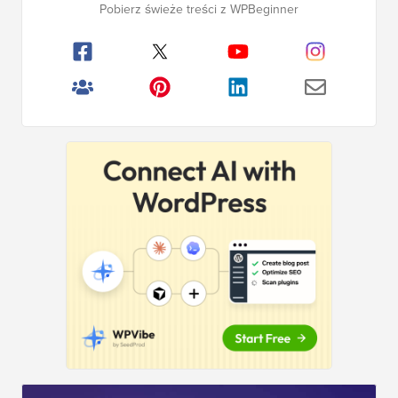
Pobierz świeże treści z WPBeginner
boczny