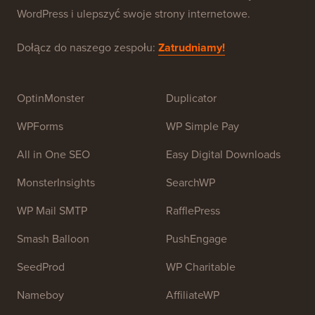
WPBeginner to darmowa strona z zasobami WordPress
dla początkujących. WPBeginner został założony w
lipcu 2009 roku przez
Syeda Balkhi
. Głównym celem
tej strony jest dostarczanie wysokiej jakości
samouczków WordPress i innych zasobów
szkoleniowych, aby pomóc ludziom nauczyć się
WordPress i ulepszyć swoje strony internetowe.
Dołącz do naszego zespołu:
Zatrudniamy!
OptinMonster
Duplicator
WPForms
WP Simple Pay
All in One SEO
Easy Digital Downloads