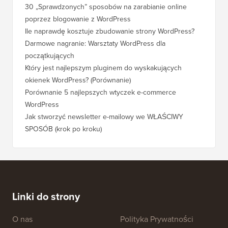
30 „Sprawdzonych” sposobów na zarabianie online
Jak pra
poprzez blogowanie z WordPress
WordPre
Ile naprawdę kosztuje zbudowanie strony WordPress?
Jak pra
bez utr
Darmowe nagranie: Warsztaty WordPress dla
początkujących
Jak prz
pozycji
Który jest najlepszym pluginem do wyskakujących
okienek WordPress? (Porównanie)
Jak pra
kroku)
Porównanie 5 najlepszych wtyczek e-commerce
WordPress
Jak pra
WordPr
Jak stworzyć newsletter e-mailowy we WŁAŚCIWY
SPOSÓB (krok po kroku)
Jak prz
bez prz