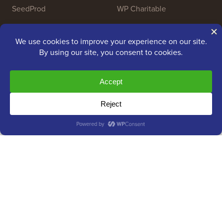
SeedProd
WP Charitable
Nameboy
AffiliateWP
Copyright © 2009 - 2026 WPBeginner LLC. Tutti i diritti
riservati. WPBeginner® è un marchio registrato.
Gestito da
Awesome Motive
|
Hosting WordPress
da
SiteGround
Il marchio WordPress® è di proprietà intellettuale della
WordPress Foundation. L'uso dei nomi WordPress® in questo
sito web è solo a scopo identificativo e non implica
un'approvazione da parte della WordPress Foundation.
WPBeginner non è approvato né di proprietà, né affiliato alla
WordPress Foundation.