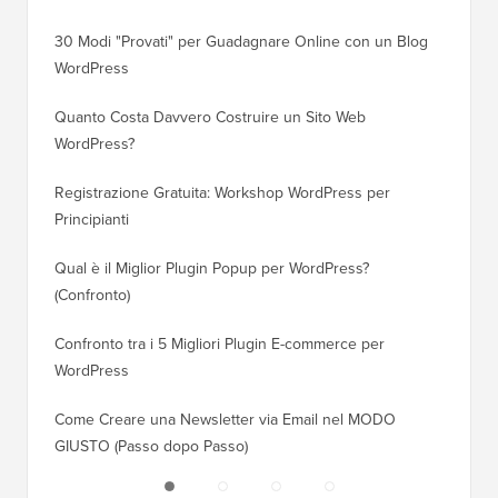
30 Modi "Provati" per Guadagnare Online con un Blog
Come Sp
WordPress
WordPre
Quanto Costa Davvero Costruire un Sito Web
Come Sp
WordPress?
Dominio
Registrazione Gratuita: Workshop WordPress per
Come Pa
Principianti
Posizio
Qual è il Miglior Plugin Popup per WordPress?
Come Pa
(Confronto)
(Passo 
Confronto tra i 5 Migliori Plugin E-commerce per
Come Pa
WordPress
WordPr
Come Creare una Newsletter via Email nel MODO
Come Sp
GIUSTO (Passo dopo Passo)
Server 