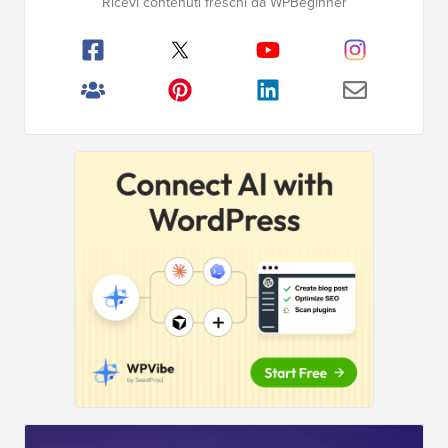
Ricevi contenuti freschi da WPBeginner
principale