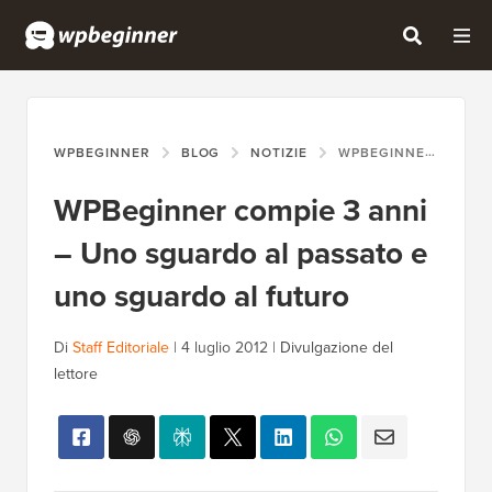
WPBEGINNER
BLOG
NOTIZIE
WPBEGINNER COMPIE 3 ANNI – UNO SGUARDO AL PASSATO E UNO SGUARDO AL FUTURO
WPBeginner compie 3 anni
– Uno sguardo al passato e
uno sguardo al futuro
Di
Staff Editoriale
|
4 luglio 2012
|
Divulgazione del
lettore