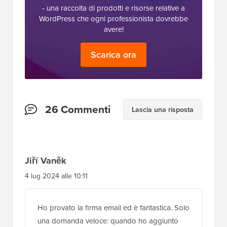
- una raccolta di prodotti e risorse relative a
WordPress che ogni professionista dovrebbe
avere!
Scarica ora
Interazioni
26 Commenti
Lascia una risposta
del
lettore
Jiří Vaněk
4 lug 2024 alle 10:11
Ho provato la firma email ed è fantastica. Solo
una domanda veloce: quando ho aggiunto