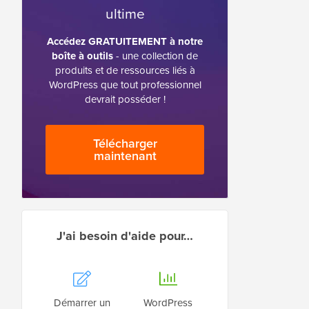
ultime
Accédez GRATUITEMENT à notre
boîte à outils
- une collection de
produits et de ressources liés à
WordPress que tout professionnel
devrait posséder !
Télécharger
maintenant
J'ai besoin d'aide pour…
Démarrer un
WordPress