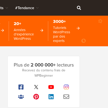
ts
#Tendance
3000+
+
20+
Tutoriels
Années
WordPress
d'expérience
par des
WordPress
experts
Barre
Plus de
2 000 000+
lecteurs
latérale
Recevez du contenu frais de
WPBeginner
principale