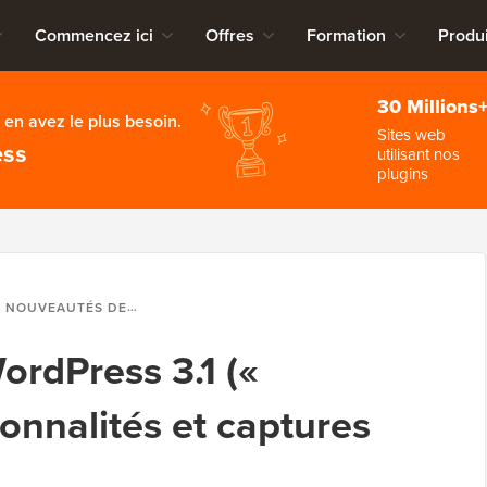
Commencez ici
Offres
Formation
Produi
30 Millions
en avez le plus besoin.
Sites web
ess
utilisant nos
plugins
NOUVEAUTÉS DE WORDPRESS 3.1 (« REINHARDT) FONCTIONNALITÉS ET CAPTURES D’ÉCRAN
rdPress 3.1 («
onnalités et captures