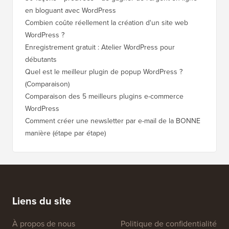
en bloguant avec WordPress
WordPre
Combien coûte réellement la création d'un site web
Comment
WordPress ?
nouveau
Enregistrement gratuit : Atelier WordPress pour
Comment
débutants
de clas
Quel est le meilleur plugin de popup WordPress ?
Comment
(Comparaison)
(étape p
Comparaison des 5 meilleurs plugins e-commerce
Comment
WordPress
WordPr
Comment créer une newsletter par e-mail de la BONNE
Comment
manière (étape par étape)
héberge