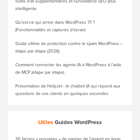
outils d'IA supplémentaires et surveillance SEO plus
intelligente
Qu'est-ce qui arrive dans WordPress 7.1 ?
(Fonctionnalités et captures d’écran)
Guide ultime de protection contre le spam WordPress –
étape par étape (2026)
Comment connecter les agents IA à WordPress à l'aide
de MCP (étape par étape)
Présentation de HelpJet : le chatbot IA qui répond aux
questions de vos clients en quelques secondes
Utiles
Guides WordPress
30 façons « prouvées » de gagner de l'argent en ligne
Comment