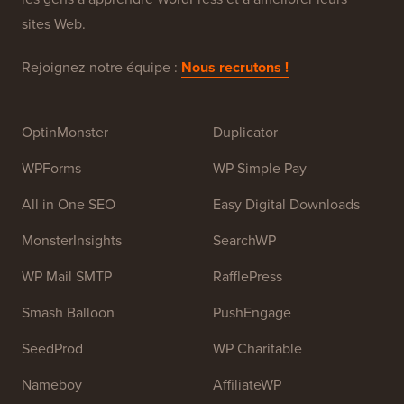
gratuit pour les débutants. WPBeginner a été fondé en
juillet 2009 par
Syed Balkhi
. L'objectif principal de ce
site est de fournir des tutoriels WordPress de haute
qualité et d'autres ressources de formation pour aider
les gens à apprendre WordPress et à améliorer leurs
sites Web.
Rejoignez notre équipe :
Nous recrutons !
OptinMonster
Duplicator
WPForms
WP Simple Pay
All in One SEO
Easy Digital Downloads
MonsterInsights
SearchWP