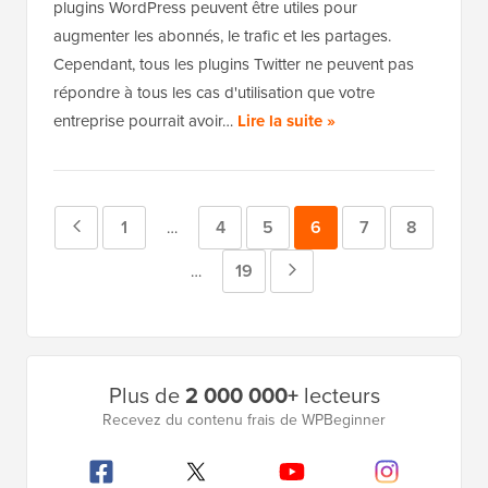
plugins WordPress peuvent être utiles pour
augmenter les abonnés, le trafic et les partages.
Cependant, tous les plugins Twitter ne peuvent pas
répondre à tous les cas d'utilisation que votre
entreprise pourrait avoir…
Lire la suite »
Page
Page
1
Page
4
Page
5
Page
6
Page
7
Page
8
Pages
…
intermédiaires
précédente
Page
19
Page
Pages
…
omises
intermédiaires
suivante
omises
Barre
Plus de
2 000 000+
lecteurs
latérale
Recevez du contenu frais de WPBeginner
principale