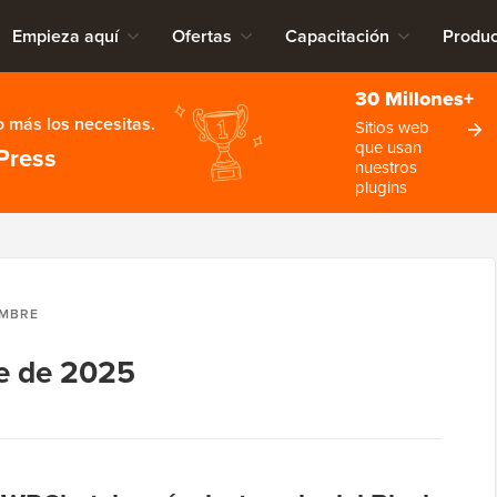
Empieza aquí
Ofertas
Capacitación
Produc
30 Millones+
 más los necesitas.
Sitios web
que usan
Press
nuestros
plugins
EMBRE
e de 2025