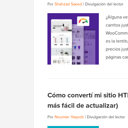
Por
Shahzad Saeed
|
Divulgación del lector
¿Alguna ve
carritos ju
WooCommerc
es la lenti
precios jus
páginas ca
Cómo convertí mi sitio HT
más fácil de actualizar)
Por
Nouman Yaqoob
|
Divulgación del lector