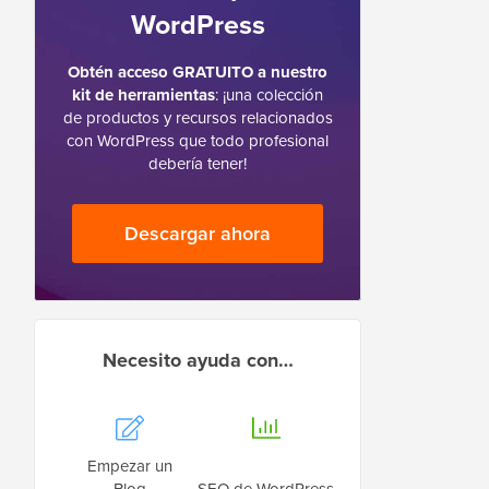
WordPress
Obtén acceso GRATUITO a nuestro
kit de herramientas
: ¡una colección
de productos y recursos relacionados
con WordPress que todo profesional
debería tener!
Descargar ahora
Necesito ayuda con…
Empezar un
Blog
SEO de WordPress