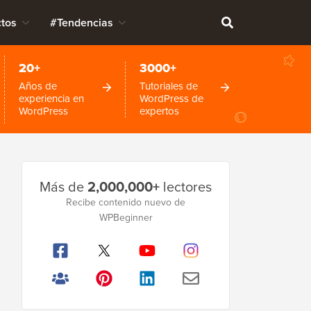
tos
#Tendencias
20+
3000+
Años de
Tutoriales de
experiencia en
WordPress de
WordPress
expertos
Barra
Más de
2,000,000+
lectores
lateral
Recibe contenido nuevo de
WPBeginner
principal