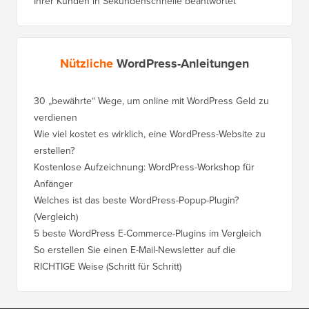
Ihrer Kunden in Sekundenschnelle beantwortet
Nützliche
WordPress-Anleitungen
30 „bewährte“ Wege, um online mit WordPress Geld zu
So vers
verdienen
WordPre
Wie viel kostet es wirklich, eine WordPress-Website zu
So vers
erstellen?
Domain,
Kostenlose Aufzeichnung: WordPress-Workshop für
Wechsel
Anfänger
Ranking
Welches ist das beste WordPress-Popup-Plugin?
So wech
(Vergleich)
für Schri
5 beste WordPress E-Commerce-Plugins im Vergleich
So wech