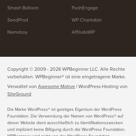
OptinMonster
Duplicator
WPForms
WP Simple Pay
All in One SEO
Easy Digital Downloads
MonsterInsights
SearchWP
WP Mail SMTP
RafflePress
Smash Balloon
PushEngage
SeedProd
WP Charitable
Nameboy
AffiliateWP
Copyright © 2009 - 2026 WPBeginner LLC. Alle Rechte