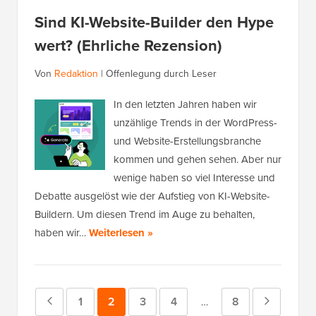
Sind KI-Website-Builder den Hype
wert? (Ehrliche Rezension)
Von
Redaktion
|
Offenlegung durch Leser
In den letzten Jahren haben wir
unzählige Trends in der WordPress-
und Website-Erstellungsbranche
kommen und gehen sehen. Aber nur
wenige haben so viel Interesse und
Debatte ausgelöst wie der Aufstieg von KI-Website-
Buildern. Um diesen Trend im Auge zu behalten,
haben wir…
Weiterlesen »
Vorherige
Seite
1
Seite
2
Seite
3
Seite
4
Seite
8
Nächste
Zwischenseiten
…