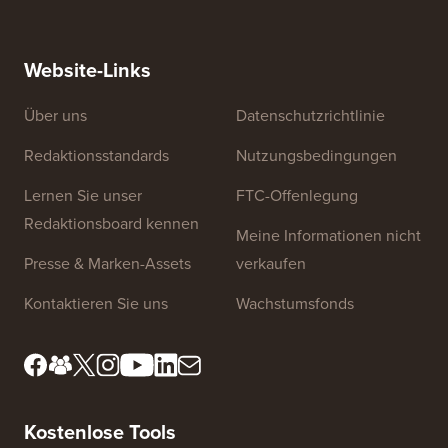
So erstellen Sie einen E-Mail-Newsletter auf die
So vers
RICHTIGE Weise (Schritt für Schritt)
einen n
Website-Links
Über uns
Datenschutzrichtlinie
Redaktionsstandards
Nutzungsbedingungen
Lernen Sie unser
FTC-Offenlegung
Redaktionsboard kennen
Meine Informationen nicht
Presse & Marken-Assets
verkaufen