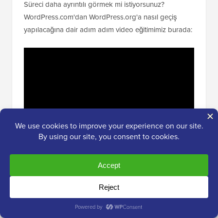
Süreci daha ayrıntılı görmek mi istiyorsunuz?
WordPress.com'dan WordPress.org'a nasıl geçiş
yapılacağına dair adım adım video eğitimimiz burada: