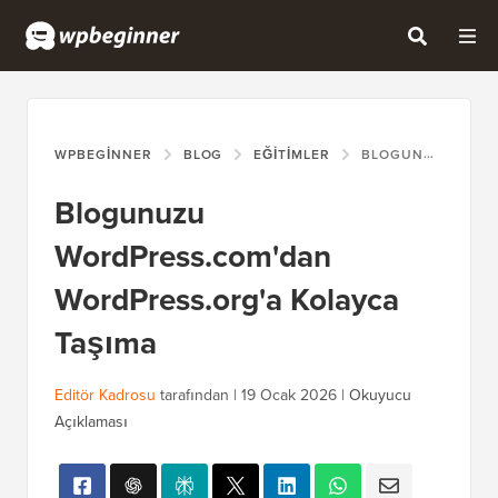
WPBEGINNER
BLOG
EĞITIMLER
BLOGUNUZU WORDPRESS.COM'DAN WORDPRESS.ORG'A KOLAYCA TAŞIMA
Blogunuzu
WordPress.com'dan
WordPress.org'a Kolayca
Taşıma
Editör Kadrosu
tarafından |
19 Ocak 2026
|
Okuyucu
Açıklaması