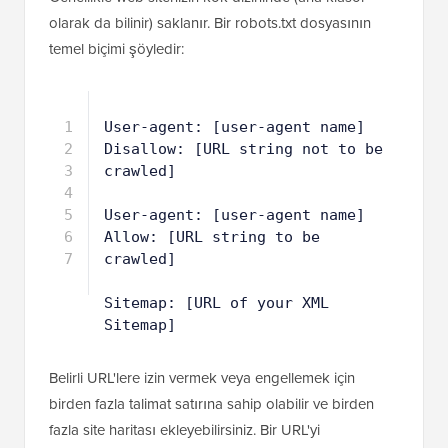
olarak da bilinir) saklanır. Bir robots.txt dosyasının
temel biçimi şöyledir:
1
User-agent: [user-agent name]
2
Disallow: [URL string not to be 
crawled]
3
4
User-agent: [user-agent name]
5
Allow: [URL string to be 
crawled]
6
7
Sitemap: [URL of your XML 
Sitemap]
Belirli URL'lere izin vermek veya engellemek için
birden fazla talimat satırına sahip olabilir ve birden