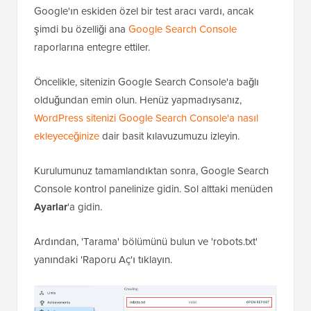
arama motorları tarafından yanlışlıkla engellenmesine
neden olabilir, bu nedenle bu adım süper önemlidir!
👍
Google'ın eskiden özel bir test aracı vardı, ancak
şimdi bu özelliği ana
Google Search Console
raporlarına entegre ettiler.
Öncelikle, sitenizin Google Search Console'a bağlı
olduğundan emin olun. Henüz yapmadıysanız,
WordPress sitenizi Google Search Console'a nasıl
ekleyeceğinize
dair basit kılavuzumuzu izleyin.
Kurulumunuz tamamlandıktan sonra, Google Search
Console kontrol panelinize gidin. Sol alttaki menüden
Ayarlar
'a gidin.
Ardından, 'Tarama' bölümünü bulun ve 'robots.txt'