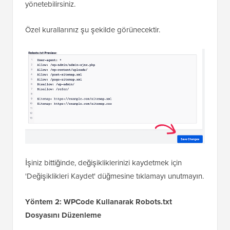
Not: AIOSEO ayrıca, robots.txt gibi çalışan ancak
ChatGPT ve Perplexity gibi yapay zeka arama araçları
için olan bir llms.txt dosyası da oluşturur. Her iki
dosyayı da aynı AIOSEO kontrol panelinden
yönetebilirsiniz.
Özel kurallarınız şu şekilde görünecektir.
İşiniz bittiğinde, değişikliklerinizi kaydetmek için
'Değişiklikleri Kaydet' düğmesine tıklamayı unutmayın.