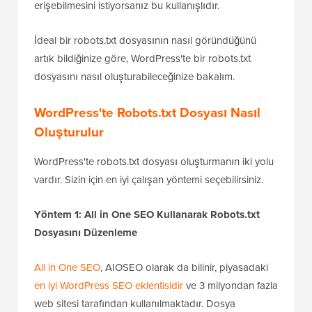
Bingbot (Bing) ve Baiduspider (Baidu) bulunur. Çoğu
WordPress sitesinin bu düzeyde bir özgüllüğe ihtiyacı
olmayacaktır, ancak bir arama motorunun sitenizin bir
bölümünü atlamasını, diğerlerinin ise hala
erişebilmesini istiyorsanız bu kullanışlıdır.
İdeal bir robots.txt dosyasının nasıl göründüğünü
artık bildiğinize göre, WordPress'te bir robots.txt
dosyasını nasıl oluşturabileceğinize bakalım.
WordPress'te Robots.txt Dosyası Nasıl
Oluşturulur
WordPress'te robots.txt dosyası oluşturmanın iki yolu
vardır. Sizin için en iyi çalışan yöntemi seçebilirsiniz.
Yöntem 1: All in One SEO Kullanarak Robots.txt
Dosyasını Düzenleme