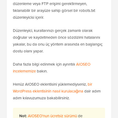
All in One SEO
, AIOSEO olarak da bilinir, piyasadaki
en iyi WordPress SEO eklentisidir
ve 3 milyondan fazla
web sitesi tarafından kullanılmaktadır. Dosya
düzenleme veya FTP erişimi gerektirmeyen,
tıklanabilir bir arayüze sahip görsel bir robots.txt
düzenleyicisi içerir.
Düzenleyici, kurallarınızı gerçek zamanlı olarak
doğrular ve kaydetmeden önce sözdizimi hatalarını
yakalar, bu da onu üç yöntem arasında en başlangıç
dostu olanı yapar.
Daha fazla bilgi edinmek için ayrıntılı
AIOSEO
incelememize
bakın.
Henüz AIOSEO eklentisini yüklemediyseniz,
bir
WordPress eklentisinin nasıl kurulacağına
dair adım