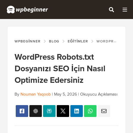
WPBEGINNER
BLOG
EĞITIMLER
WORDPRESS ROBOTS.TXT DOSYANIZI SEO İÇIN NASIL OPTIMIZE EDERSINIZ
WordPress Robots.txt
Dosyanızı SEO İçin Nasıl
Optimize Edersiniz
By
Nouman Yaqoob
|
May 5, 2026
|
Okuyucu Açıklaması