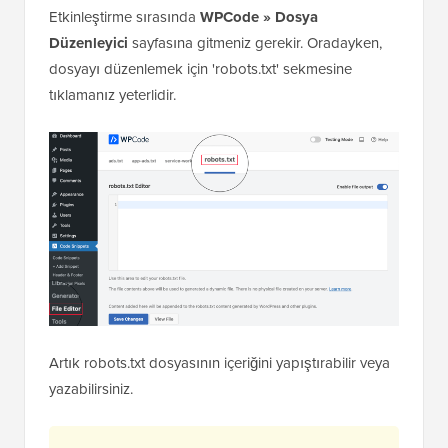
yüklemektir. Adım adım talimatlar için,
bir WordPress
eklentisinin nasıl kurulacağına
dair başlangıç
kılavuzumuza bakın.
Etkinleştirme sırasında
WPCode » Dosya
Düzenleyici
sayfasına gitmeniz gerekir. Oradayken,
dosyayı düzenlemek için 'robots.txt' sekmesine
tıklamanız yeterlidir.