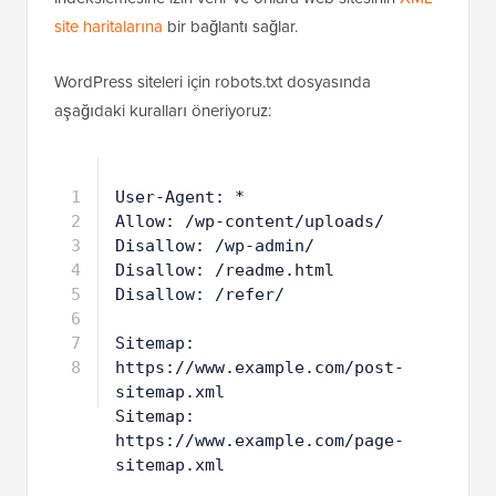
Bu robots.txt dosyası, tüm botların tüm içeriği
indekslemesine izin verir ve onlara web sitesinin
XML
site haritalarına
bir bağlantı sağlar.
WordPress siteleri için robots.txt dosyasında
aşağıdaki kuralları öneriyoruz:
1
User-Agent: *
2
Allow: /wp-content/uploads/
3
Disallow: /wp-admin/
4
Disallow: /readme.html
5
Disallow: /refer/
6
7
Sitemap: 
https://www.example.com/post-
sitemap.xml