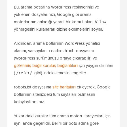
8
Sitemap: 
https://www.example.com/page-
sitemap.xml
Bu, arama botlarına WordPress resimlerinizi ve
yüklenen dosyalarınızı, Google gibi arama
motorlarının anladığı yararlı bir komut olan
Allow
yönergesini kullanarak dizine eklemelerini söyler.
Ardından, arama botlarının WordPress yönetici
alanını, varsayılan
dosyasını
readme.html
(WordPress sürümünüzü ortaya çıkarabilir) ve
gizlenmiş bağlı kuruluş bağlantıları
için yaygın dizinleri
(
gibi) indekslemesini engeller.
/refer/
robots.txt dosyasına
site haritaları
ekleyerek, Google
botlarının sitenizdeki tüm sayfaları bulmasını