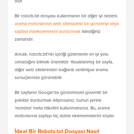
daha fazla sayfayı taramasına ve bunları mümkün
olduğunca hızlı bir şekilde indekslemesine yardımcı
olur.
Bir robots.txt dosyası kullanmanın bir diğer iyi nedeni,
arama motorlarının web sitenizdeki bir gönderiyi veya
sayfayı indekslemesini durdurmak
istediğiniz
zamandır.
Ancak, robots.txt'nin içeriği gizlemenin en iyi yolu
olmadığını bilmek önemlidir. Yasaklanmış bir sayfa,
diğer web sitelerinden bağlantı verilmişse arama
sonuçlarında görünebilir.
Bir sayfanın Google'da görünmesini güvenilir bir
şekilde durdurmak istiyorsanız, bunun yerine
'noindex' meta etiketini kullanmalısınız. Bu, arama
motorlarına sayfayı hiç dizine eklememelerini söyler.