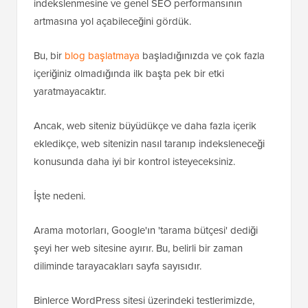
çalışmalar sayesinde, robots.txt aracılığıyla doğru
tarama bütçesi yönetiminin önemli içeriğin daha hızlı
indekslenmesine ve genel SEO performansının
artmasına yol açabileceğini gördük.
Bu, bir
blog başlatmaya
başladığınızda ve çok fazla
içeriğiniz olmadığında ilk başta pek bir etki
yaratmayacaktır.
Ancak, web siteniz büyüdükçe ve daha fazla içerik
ekledikçe, web sitenizin nasıl taranıp indeksleneceği
konusunda daha iyi bir kontrol isteyeceksiniz.
İşte nedeni.
Arama motorları, Google'ın 'tarama bütçesi' dediği
şeyi her web sitesine ayırır. Bu, belirli bir zaman
diliminde tarayacakları sayfa sayısıdır.