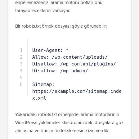
fazla site haritası ekleyebilirsiniz. Bir URL'yi
engellemezseniz, arama motoru botları onu
tarayabileceklerini varsayar.
Bir robots.txt örnek dosyası şöyle görünebilir:
1
User-Agent: *
2
Allow: /wp-content/uploads/
3
Disallow: /wp-content/plugins/
4
Disallow: /wp-admin/
5
6
Sitemap: 
https://example.com/sitemap_inde
x.xml
Yukarıdaki robots.txt örneğinde, arama motorlarının
WordPress yüklemeler klasörümüzdeki dosyalara göz