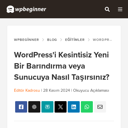
WPBEGINNER
BLOG
EĞITIMLER
WORDPRESS'I KESINTISIZ YENI BIR BARINDIRMA VEYA SUNUCUYA NASIL TAŞIRSINIZ?
WordPress'i Kesintisiz Yeni
Bir Barındırma veya
Sunucuya Nasıl Taşırsınız?
Editör Kadrosu
|
28 Kasım 2024
|
Okuyucu Açıklaması