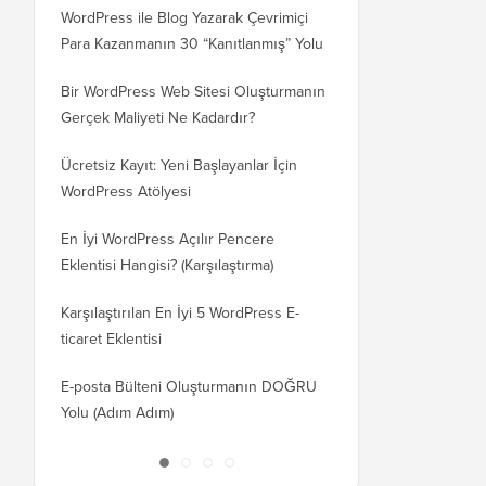
WordPress ile Blog Yazarak Çevrimiçi
Blogunuzu WordPress
Para Kazanmanın 30 “Kanıtlanmış” Yolu
WordPress.org'a Nasıl 
Bir WordPress Web Sitesi Oluşturmanın
SEO Kaybetmeden Word
Gerçek Maliyeti Ne Kadardır?
Etki Alanına Nasıl Doğr
Ücretsiz Kayıt: Yeni Başlayanlar İçin
Blogger'dan WordPress'
WordPress Atölyesi
Kaybetmeden Geçiş Nas
En İyi WordPress Açılır Pencere
Wix'ten WordPress'e D
Eklentisi Hangisi? (Karşılaştırma)
Nasıl Geçilir (Adım Adı
Karşılaştırılan En İyi 5 WordPress E-
Squarespace'ten WordP
ticaret Eklentisi
Doğru Taşınır
E-posta Bülteni Oluşturmanın DOĞRU
WordPress'i Kesintisiz 
Yolu (Adım Adım)
Barındırma veya Sunuc
Taşırsınız?