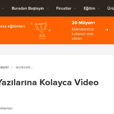
Buradan Başlayın
Fırsatlar
Eğitim
Ürü
30 Milyon+
ss eğitimleri.
Eklentilerimizi
kullanan web
siteleri
HBERI
WORDPRESS BLOG YAZILARINA KOLAYCA VIDEO EKLEME
azılarına Kolayca Video
ıklaması