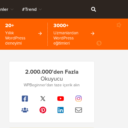
nler
#Trend
20+
3000+
Yıllık
Uzmanlardan
WordPress
WordPress
deneyimi
eğitimleri
Birincil
2.000.000'den Fazla
Kenar
Okuyucu
Çubuğu
WPBeginner'dan taze içerik alın