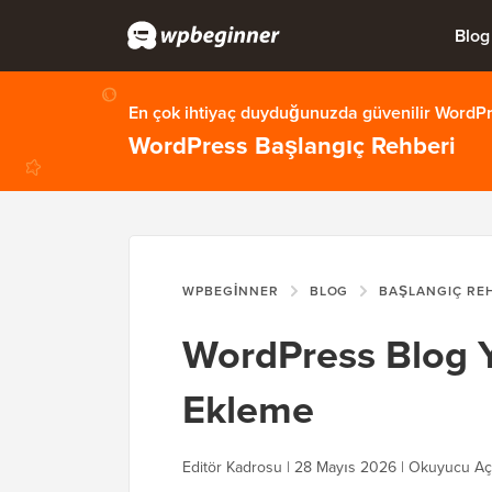
Blog
En çok ihtiyaç duyduğunuzda güvenilir WordPre
WordPress Başlangıç Rehberi
WPBEGINNER
BLOG
BAŞLANGIÇ RE
WordPress Blog Y
Ekleme
Editör Kadrosu | 28 Mayıs 2026 | Okuyucu Aç