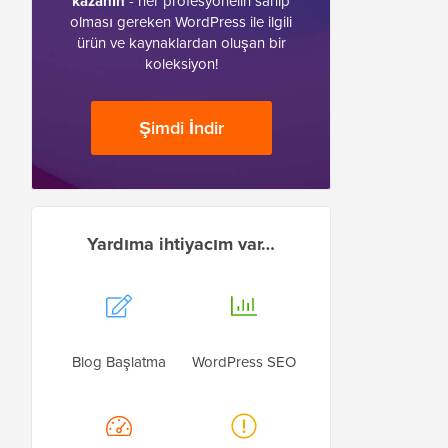
kazanın
- her profesyonelin sahip
olması gereken WordPress ile ilgili
ürün ve kaynaklardan oluşan bir
koleksiyon!
Şimdi İndir
Yardıma ihtiyacım var…
Blog Başlatma
WordPress SEO