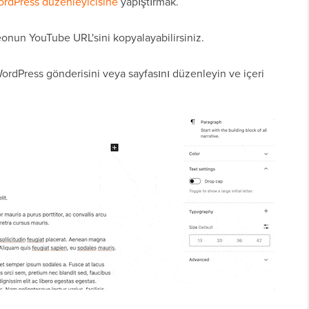
rdPress düzenleyicisine
yapıştırmak.
deonun YouTube URL'sini kopyalayabilirsiniz.
ordPress gönderisini veya sayfasını düzenleyin ve içeri