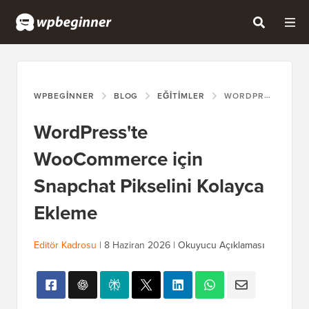
WPBEGINNER
BLOG
EĞITIMLER
WORDPRESS'TE WOOCOMMERCE IÇIN SNAPCHAT PIKSELINI KOLAYCA EKLEME
WordPress'te
WooCommerce için
Snapchat Pikselini Kolayca
Ekleme
Editör Kadrosu
|
8 Haziran 2026
|
Okuyucu Açıklaması