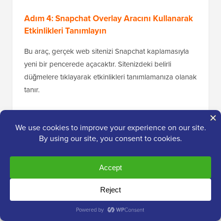
Adım 4: Snapchat Overlay Aracını Kullanarak
Etkinlikleri Tanımlayın
Bu araç, gerçek web sitenizi Snapchat kaplamasıyla
yeni bir pencerede açacaktır. Sitenizdeki belirli
düğmelere tıklayarak etkinlikleri tanımlamanıza olanak
tanır.
Örneğin, bir ürün sayfasına gidin ve "Sepete Ekle"
düğmesine tıklayın. Snapchat kaplaması, bu düğme
tıklamasını "Sepete Ekle" etkinliği olarak izlemek
isteyip istemediğinizi soracaktır. Kaydetmek için seçimi
onaylayın.
Not:
Bu görsel yöntem, basit düğme
tıklamalarını izlemek için harikadır. Ancak,