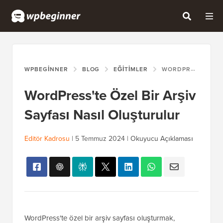
WPBEGINNER
BLOG
EĞITIMLER
WORDPRESS'TE ÖZEL BIR ARŞIV SAYFASI NASIL OLUŞTURULUR
WordPress'te Özel Bir Arşiv
Sayfası Nasıl Oluşturulur
Editör Kadrosu
|
5 Temmuz 2024
|
Okuyucu Açıklaması
WordPress'te özel bir arşiv sayfası oluşturmak,