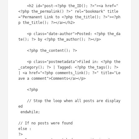
    <h2 id="post-<?php the_ID(); ?>"><a href="
<?php the_permalink() ?>" rel="bookmark" title
="Permanent Link to <?php the_title(); ?>"><?ph
p the_title(); ?></a></h2>

    <p class="date-author">Posted: <?php the_da
te(); ?> by <?php the_author(); ?></p>

    <?php the_content(); ?>

    <p class="postmetadata">Filed in: <?php the
_category(); ?> | Tagged: <?php the_tags(); ?> 
| <a href="<?php comments_link(); ?>" title="Le
ave a comment">Comments</a></p>

    <?php

    // Stop the loop when all posts are display
ed

 endwhile;

// If no posts were found

else :

?>
