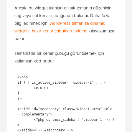
Ancak, bu widget alanları en sık temanın düzeninin
sağ veya sol kenar çubuğunda bulunur. Daha fazla
bilgi edinmek için,
WordPress temanıza dinamik
widget'a hazır kenar çubukları ekleme
kılavuzumuza
bakın.
Temanızda bir kenar çubuğu görüntülemek için
kullanılan kod budur.
<?php 

if ( ! is_active_sidebar( 'sidebar-1' ) ) {

	return;

}

?>

<aside id="secondary" class="widget-area" role
="complementary">

	<?php dynamic_sidebar( 'sidebar-1' ); ?
>
