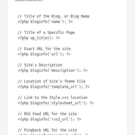
// Title of the Blog, or Blog Name

<?php bloginfo('name'); ?> 

// Title of a Specific Page

<?php wp_title(); ?>

// Exact URL for the site

<?php bloginfo('url'); ?> 

// Site's Description

<?php bloginfo('description'); ?> 

// Location of Site’s Theme File

<?php bloginfo('template_url'); ?>

// Link to the Style.css location

<?php bloginfo('stylesheet_url'); ?>  

// RSS Feed URL for the site

<?php bloginfo('rss2_url'); ?> 

// Pingback URL for the site
