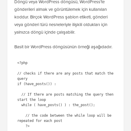
Döngü veya WordPress döngüsü, WordPress'te
gönderileri almak ve görüntülemek için kullanılan
koddur. Birçok WordPress şablon etiketi, gönderi
veya gönderi türü nesneleriyle ilişkili oldukları için
yalnızca döngü içinde çalışabilir.
Basit bir WordPress döngüsünün örneği aşağıdadır.
<?php

// checks if there are any posts that match the 
query

if (have_posts()) :

  // If there are posts matching the query then 
start the loop

  while ( have_posts() ) : the_post();

    // the code between the while loop will be 
repeated for each post

    ?>
