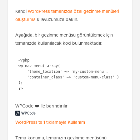
Kendi
WordPress temanızda özel gezinme menüleri
oluşturma
kılavuzumuza bakın.
Aşağıda, bir gezinme menüsü görüntülemek için
temanızda kullanılacak kod bulunmaktadır.
<?php

wp_nav_menu( array( 

    'theme_location' => 'my-custom-menu', 

    'container_class' => 'custom-menu-class' ) 
); 

WPCode ❤️ ile barındırılır
WordPress'te 1 tıklamayla Kullanım
Tema konumu, temanızın gezinme menüsünü