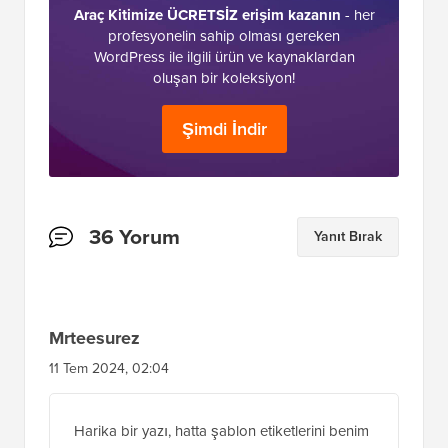
Araç Kitimize ÜCRETSİZ erişim kazanın
- her
profesyonelin sahip olması gereken
WordPress ile ilgili ürün ve kaynaklardan
oluşan bir koleksiyon!
Şimdi İndir
Okuyucu
36 Yorum
Yanıt Bırak
Etkileşimleri
Mrteesurez
11 Tem 2024, 02:04
Harika bir yazı, hatta şablon etiketlerini benim