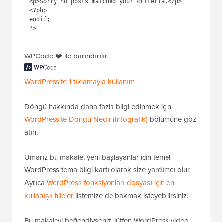
<p>Sorry no posts matched your criteria.</p>

<?php

endif;

WPCode ❤️ ile barındırılır
WordPress'te 1 tıklamayla Kullanım
Döngü hakkında daha fazla bilgi edinmek için
WordPress'te Döngü Nedir (Infografik)
bölümüne göz
atın.
Umarız bu makale, yeni başlayanlar için temel
WordPress tema bilgi kartı olarak size yardımcı olur.
Ayrıca
WordPress fonksiyonları dosyası için en
kullanışlı hileler
listemize de bakmak isteyebilirsiniz.
Bu makaleyi beğendiyseniz, lütfen WordPress video