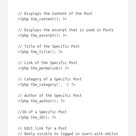
// Displays the Content of the Post

<?php the_content(); ?>  

// Displays the excerpt that is used in Posts

<?php the_excerpt(); ?>

// Title of the Specific Post

<?php the_title(); ?>

// Link of the Specific Post

<?php the_permalink() ?>

// Category of a Specific Post

<?php the_category(', ') ?>

// Author of the Specific Post

<?php the_author(); ?> 

//ID of a Specific Post

<?php the_ID(); ?>

// Edit link for a Post 

// Oonly visible to logged in users with editin