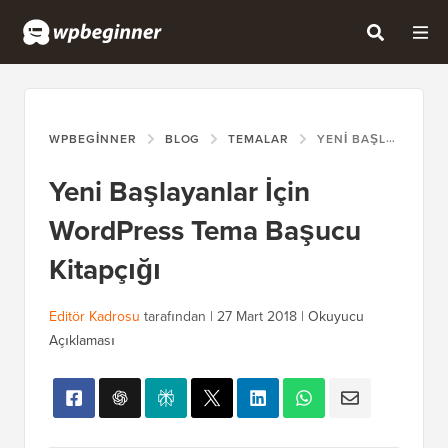
WPBEGINNER
BLOG
TEMALAR
YENI BAŞLAYANLAR İÇIN WORDPRESS TEMA BAŞUCU KITAPÇIĞI
Yeni Başlayanlar İçin
WordPress Tema Başucu
Kitapçığı
Editör Kadrosu
tarafından |
27 Mart 2018
|
Okuyucu
Açıklaması