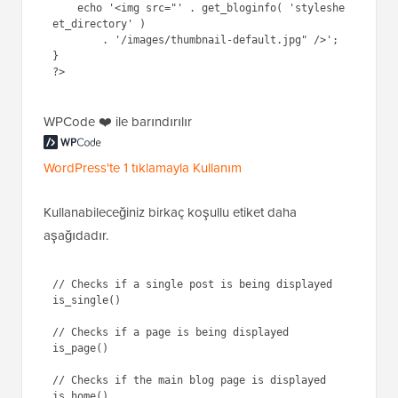
    echo '<img src="' . get_bloginfo( 'styleshe
et_directory' ) 

        . '/images/thumbnail-default.jpg" />';

}

WPCode ❤️ ile barındırılır
WordPress'te 1 tıklamayla Kullanım
Kullanabileceğiniz birkaç koşullu etiket daha
aşağıdadır.
// Checks if a single post is being displayed

is_single() 

// Checks if a page is being displayed

is_page() 

// Checks if the main blog page is displayed

is_home() 
