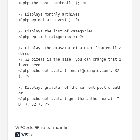
<?php the_post_thumbnail( ); ?>

// Displays monthly archives

<?php wp_get_archives( ); ?>

// Displays the list of categories

<?php wp_list_categories(); ?>

// Displays the gravatar of a user from email a
ddress

// 32 pixels is the size, you can change that i
f you need

<?php echo get_avatar( 'email@example.com', 32 
); ?>

// Displays gravatar of the current post's auth
or

<?php echo get_avatar( get_the_author_meta( 'I
D' ), 32 ); ?>

WPCode ❤️ ile barındırılır