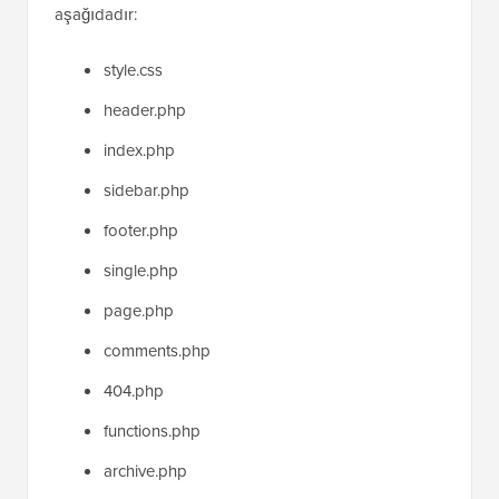
aşağıdadır:
style.css
header.php
index.php
sidebar.php
footer.php
single.php
page.php
comments.php
404.php
functions.php
archive.php