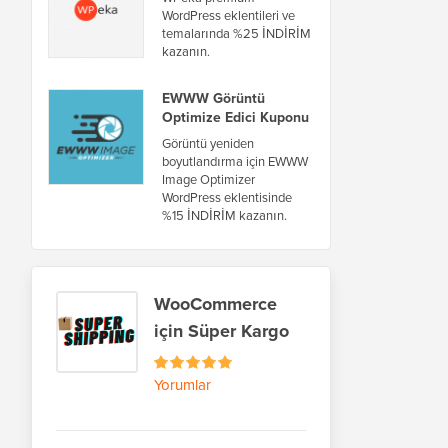
WordPress eklentileri ve
temalarında %25 İNDİRİM
kazanın.
EWWW Görüntü
Optimize Edici Kuponu
Görüntü yeniden
boyutlandırma için EWWW
Image Optimizer
WordPress eklentisinde
%15 İNDİRİM kazanın.
WooCommerce
için Süper Kargo
Yorumlar