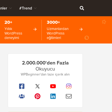
nler
#Trend
20+
3000+
Yıllık
Uzmanlardan
WordPress
WordPress
deneyimi
eğitimleri
Birincil
2.000.000'den Fazla
Kenar
Okuyucu
Çubuğu
WPBeginner'dan taze içerik alın