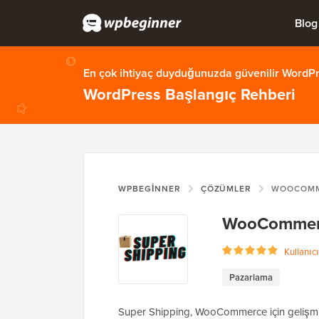
Blog
En çok ihtiyaç duyduğunuzda güvenilir WordPre
WordPress Başlangıç Rehberi
WPBEGINNER
ÇÖZÜMLER
WOOCOMMERC
WooCommerc
Kullanıcı
Pazarlama
Super Shipping, WooCommerce için gelişmiş