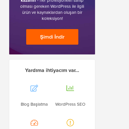
kazanın
- her profesyonelin sahip
olması gereken WordPress ile ilgili
ürün ve kaynaklardan oluşan bir
koleksiyon!
Şimdi İndir
Yardıma ihtiyacım var…
Blog Başlatma
WordPress SEO