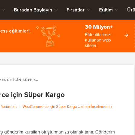
Buradan Başlayın
Fırsatlar
Eğitim
Ürü
30 Milyon+
ss eğitimleri.
Eklentilerimizi
kullanan web
siteleri
E IÇIN SÜPER KARGO
e için Süper Kargo
 Yorumları
|
WooCommerce için Süper Kargo Uzman İncelememiz
 gönderim kuralları oluşturmanıza olanak tanır. Gönderim