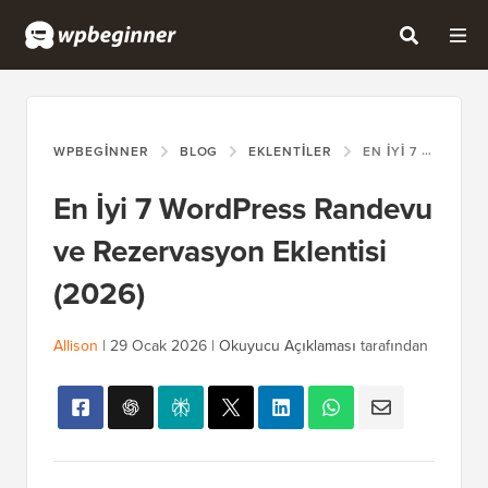
WPBEGINNER
BLOG
EKLENTILER
EN İYI 7 WORDPRESS RANDEVU VE REZERVASYON EKLENTISI (2026)
En İyi 7 WordPress Randevu
ve Rezervasyon Eklentisi
(2026)
Allison
|
29 Ocak 2026
|
Okuyucu Açıklaması
tarafından