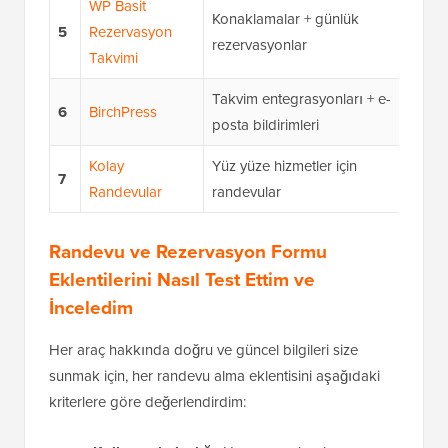
WP Basit
Konaklamalar + günlük
5
Rezervasyon
Üc
rezervasyonlar
Takvimi
Takvim entegrasyonları + e-
Si
6
BirchPress
posta bildirimleri
ba
Kolay
Yüz yüze hizmetler için
7
Üc
Randevular
randevular
Randevu ve Rezervasyon Formu
Eklentilerini Nasıl Test Ettim ve
İnceledim
Her araç hakkında doğru ve güncel bilgileri size
sunmak için, her randevu alma eklentisini aşağıdaki
kriterlere göre değerlendirdim: