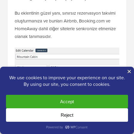
Bu eklentinin güzel yanı, sınırsız rezervasyon takvimi
oluşturmanıza ve bunları Airbnb, Booking.com ve
HomeAway dahil diğer sitelerle senkronize etmenize
olanak tanımasıdır.
Ayrıca, haftanın ilk gününü veya başlangıç ayını/yılını
değiştirme gibi seçenekleriniz de vardır. Daha fazla
özellik sunan premium bir sürümü de mevcuttur.