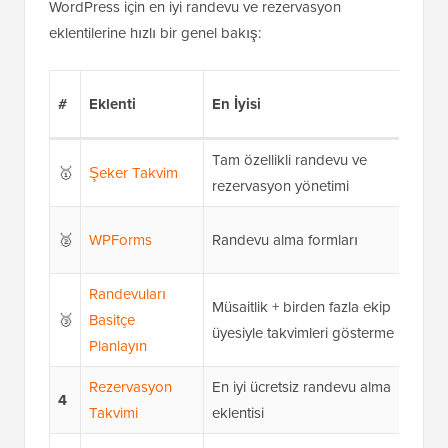
WordPress için en iyi randevu ve rezervasyon
eklentilerine hızlı bir genel bakış:
#
Eklenti
En İyisi
Fi
Tam özellikli randevu ve
Yı
🥇
Şeker Takvim
rezervasyon yönetimi
ba
Yı
🥈
WPForms
Randevu alma formları
ba
Randevuları
Müsaitlik + birden fazla ekip
Yı
🥉
Basitçe
üyesiyle takvimleri gösterme
ba
Planlayın
Rezervasyon
En iyi ücretsiz randevu alma
4
Üc
Takvimi
eklentisi