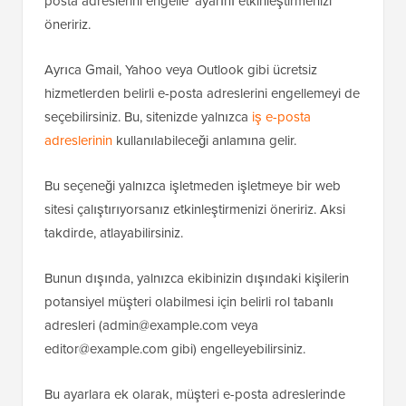
posta adreslerini engelle' ayarını etkinleştirmenizi
öneririz.
Ayrıca Gmail, Yahoo veya Outlook gibi ücretsiz
hizmetlerden belirli e-posta adreslerini engellemeyi de
seçebilirsiniz. Bu, sitenizde yalnızca
iş e-posta
adreslerinin
kullanılabileceği anlamına gelir.
Bu seçeneği yalnızca işletmeden işletmeye bir web
sitesi çalıştırıyorsanız etkinleştirmenizi öneririz. Aksi
takdirde, atlayabilirsiniz.
Bunun dışında, yalnızca ekibinizin dışındaki kişilerin
potansiyel müşteri olabilmesi için belirli rol tabanlı
adresleri (admin@example.com veya
editor@example.com gibi) engelleyebilirsiniz.
Bu ayarlara ek olarak, müşteri e-posta adreslerinde