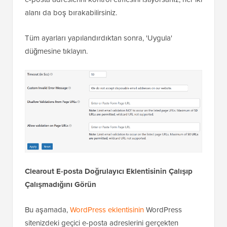
alanı da boş bırakabilirsiniz.
Tüm ayarları yapılandırdıktan sonra, 'Uygula'
düğmesine tıklayın.
Clearout E-posta Doğrulayıcı Eklentisinin Çalışıp
Çalışmadığını Görün
Bu aşamada,
WordPress eklentisinin
WordPress
sitenizdeki geçici e-posta adreslerini gerçekten