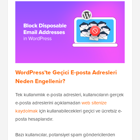
WordPress'te Geçici E-posta Adresleri
Neden Engellenir?
Tek kullanımlık e-posta adresleri, kullanıcıların gerçek
e-posta adreslerini açıklamadan
web sitenize
kaydolmak
için kullanabilecekleri geçici ve ücretsiz e-
posta hesaplarıdır.
Bazı kullanıcılar, potansiyel spam göndericilerden