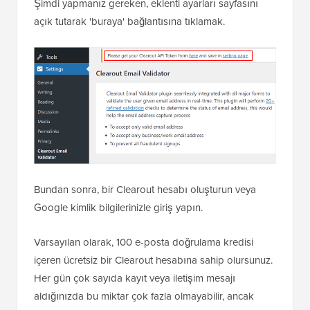
Şimdi yapmanız gereken, eklenti ayarları sayfasını
açık tutarak 'buraya' bağlantısına tıklamak.
Bundan sonra, bir Clearout hesabı oluşturun veya
Google kimlik bilgilerinizle giriş yapın.
Varsayılan olarak, 100 e-posta doğrulama kredisi
içeren ücretsiz bir Clearout hesabına sahip olursunuz.
Her gün çok sayıda kayıt veya iletişim mesajı
aldığınızda bu miktar çok fazla olmayabilir, ancak