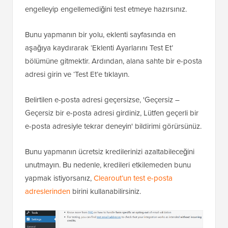
engelleyip engellemediğini test etmeye hazırsınız.
Bunu yapmanın bir yolu, eklenti sayfasında en
aşağıya kaydırarak ‘Eklenti Ayarlarını Test Et’
bölümüne gitmektir. Ardından, alana sahte bir e-posta
adresi girin ve ‘Test Et’e tıklayın.
Belirtilen e-posta adresi geçersizse, 'Geçersiz –
Geçersiz bir e-posta adresi girdiniz, Lütfen geçerli bir
e-posta adresiyle tekrar deneyin' bildirimi görürsünüz.
Bunu yapmanın ücretsiz kredilerinizi azaltabileceğini
unutmayın. Bu nedenle, kredileri etkilemeden bunu
yapmak istiyorsanız,
Clearout’un test e-posta
adreslerinden
birini kullanabilirsiniz.