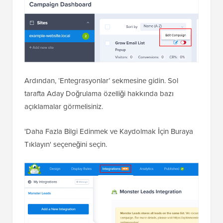
Ardından, ‘Entegrasyonlar’ sekmesine gidin. Sol
tarafta Aday Doğrulama özelliği hakkında bazı
açıklamalar görmelisiniz.
'Daha Fazla Bilgi Edinmek ve Kaydolmak İçin Buraya
Tıklayın' seçeneğini seçin.