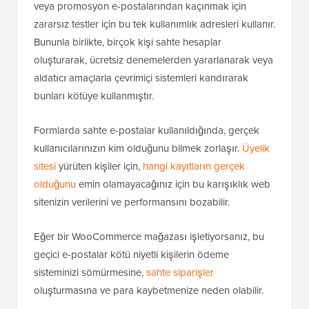
veya promosyon e-postalarından kaçınmak için
zararsız testler için bu tek kullanımlık adresleri kullanır.
Bununla birlikte, birçok kişi sahte hesaplar
oluşturarak, ücretsiz denemelerden yararlanarak veya
aldatıcı amaçlarla çevrimiçi sistemleri kandırarak
bunları kötüye kullanmıştır.
Formlarda sahte e-postalar kullanıldığında, gerçek
kullanıcılarınızın kim olduğunu bilmek zorlaşır.
Üyelik
sitesi
yürüten kişiler için,
hangi kayıtların gerçek
olduğunu
emin olamayacağınız için bu karışıklık web
sitenizin verilerini ve performansını bozabilir.
Eğer bir WooCommerce mağazası işletiyorsanız, bu
geçici e-postalar kötü niyetli kişilerin ödeme
sisteminizi sömürmesine,
sahte siparişler
oluşturmasına ve para kaybetmenize neden olabilir.