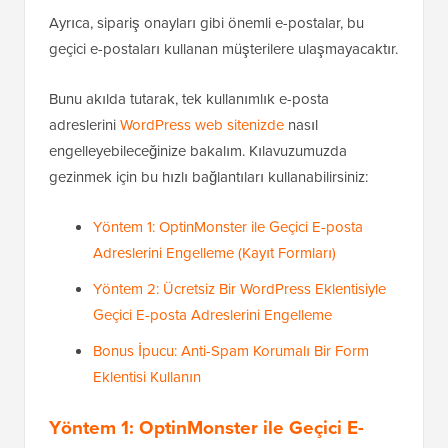
Ayrıca, sipariş onayları gibi önemli e-postalar, bu
geçici e-postaları kullanan müşterilere ulaşmayacaktır.
Bunu akılda tutarak, tek kullanımlık e-posta
adreslerini
WordPress web sitenizde
nasıl
engelleyebileceğinize bakalım. Kılavuzumuzda
gezinmek için bu hızlı bağlantıları kullanabilirsiniz:
Yöntem 1: OptinMonster ile Geçici E-posta
Adreslerini Engelleme (Kayıt Formları)
Yöntem 2: Ücretsiz Bir WordPress Eklentisiyle
Geçici E-posta Adreslerini Engelleme
Bonus İpucu: Anti-Spam Korumalı Bir Form
Eklentisi Kullanın
Yöntem 1: OptinMonster ile Geçici E-