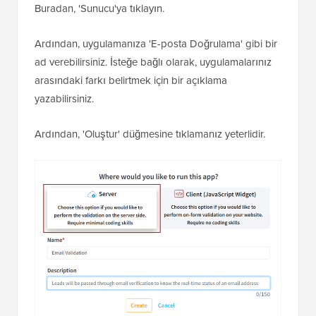
Buradan, 'Sunucu'ya tıklayın.
Ardından, uygulamanıza 'E-posta Doğrulama' gibi bir
ad verebilirsiniz. İsteğe bağlı olarak, uygulamalarınız
arasındaki farkı belirtmek için bir açıklama
yazabilirsiniz.
Ardından, 'Oluştur' düğmesine tıklamanız yeterlidir.