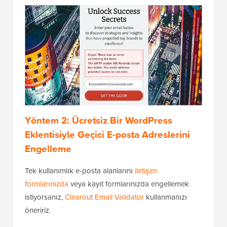
Yöntem 2: Ücretsiz Bir WordPress
Eklentisiyle Geçici E-posta Adreslerini
Engelleme
Tek kullanımlık e-posta alanlarını
iletişim
formlarınızda
veya kayıt formlarınızda engellemek
istiyorsanız,
Clearout Email Validator
kullanmanızı
öneririz.