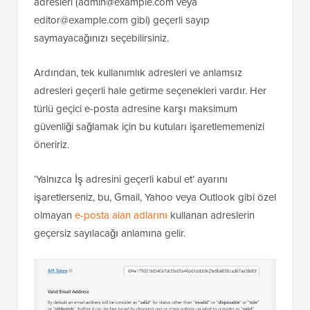
adresleri (admin@example.com veya
editor@example.com gibi) geçerli sayıp
saymayacağınızı seçebilirsiniz.
Ardından, tek kullanımlık adresleri ve anlamsız
adresleri geçerli hale getirme seçenekleri vardır. Her
türlü geçici e-posta adresine karşı maksimum
güvenliği sağlamak için bu kutuları işaretlememenizi
öneririz.
‘Yalnızca İş adresini geçerli kabul et’ ayarını
işaretlerseniz, bu, Gmail, Yahoo veya Outlook gibi özel
olmayan
e-posta alan adlarını
kullanan adreslerin
geçersiz sayılacağı anlamına gelir.