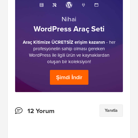
Nihai
WordPress Araç Seti
Araç Kitimize ÜCRETSİZ erişim kazanın
- her
profesyonelin sahip olması gereken
WordPress ile ilgili ürün ve kaynaklardan
oluşan bir koleksiyon!
Şimdi İndir
Okuyucu
12 Yorum
Yanıtla
Etkileşimleri