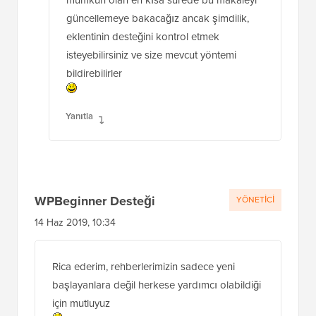
mümkün olan en kısa sürede bu makaleyi
güncellemeye bakacağız ancak şimdilik,
eklentinin desteğini kontrol etmek
isteyebilirsiniz ve size mevcut yöntemi
bildirebilirler
Yanıtla
WPBeginner Desteği
YÖNETICI
14 Haz 2019, 10:34
Rica ederim, rehberlerimizin sadece yeni
başlayanlara değil herkese yardımcı olabildiği
için mutluyuz