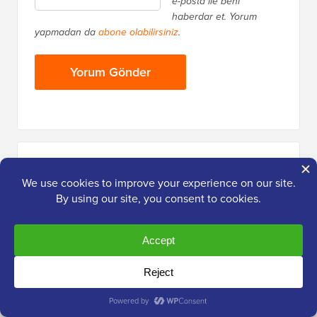
e-posta ile beni
haberdar et. Yorum
yapmadan da
abone olabilirsiniz
.
Birincil
2.000.000'den Fazla
Okuyucu
Kenar
WPBeginner'dan taze içerik alın
Çubuğu