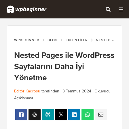
WPBEGINNER
BLOG
EKLENTILER
NESTED PAGES ILE WORDPRESS SAYFALARINI DAHA İYI YÖNETME
Nested Pages ile WordPress
Sayfalarını Daha İyi
Yönetme
Editör Kadrosu
tarafından |
3 Temmuz 2024
|
Okuyucu
Açıklaması