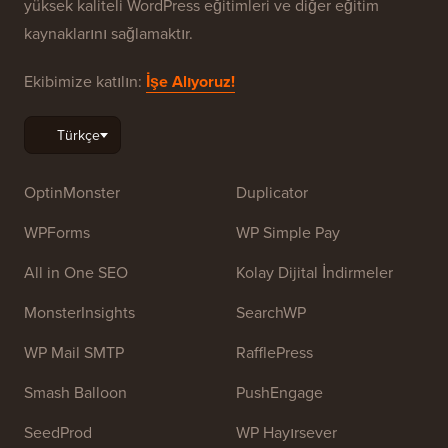
yüksek kaliteli WordPress eğitimleri ve diğer eğitim
kaynaklarını sağlamaktır.
Ekibimize katılın:
İşe Alıyoruz!
OptinMonster
Duplicator
WPForms
WP Simple Pay
All in One SEO
Kolay Dijital İndirmeler
MonsterInsights
SearchWP
WP Mail SMTP
RafflePress
Smash Balloon
PushEngage
SeedProd
WP Hayırsever