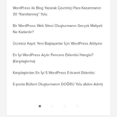
WordPress ile Blog Yazarak Çevrimiçi Para Kazanmanın
Blogunu
30 “Kanıtlanmış” Yolu
Doğru T
Bir WordPress Web Sitesi Oluşturmanın Gerçek Maliyeti
SEO Kay
Ne Kadardır?
Nasıl D
Ücretsiz Kayıt: Yeni Başlayanlar İçin WordPress Atölyesi
Blogger
Geçiş Na
En İyi WordPress Açılır Pencere Eklentisi Hangisi?
(Karşılaştırma)
Wix'ten
Adım)
Karşılaştırılan En İyi 5 WordPress E-ticaret Eklentisi
Squares
E-posta Bülteni Oluşturmanın DOĞRU Yolu (Adım Adım)
WordPre
Sunucuy