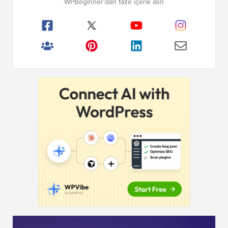
WPBeginner'dan taze içerik alın
Çubuğu