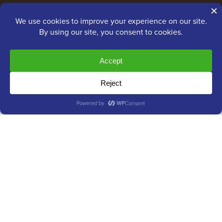
Nameboy
AffiliateWP
Telif Hakkı © 2009 - 2026 WPBeginner LLC. Tüm Hakları
Saklıdır. WPBeginner®, tescilli bir ticari markadır.
Awesome Motive
Tarafından Yönetilmektedir |
SiteGround
Tarafından WordPress barındırma
WordPress
barındırma
WordPress® ticari markası WordPress Vakfı'nın fikri mülkiyetidir.
Bu web sitesinde WordPress® adlarının kullanılması yalnızca
kimliklendirme amaçlıdır ve WordPress Vakfı tarafından
onaylandığı anlamına gelmez. WPBeginner, WordPress Vakfı
tarafından onaylanmamış, sahip olunmamış veya bunlarla ilişkili
değildir.