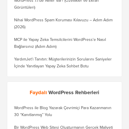
WordPress 7.1'de Neler Var? (Özellikler ve Ekran
Görüntüleri)
Nihai WordPress Spam Koruması Kılavuzu – Adım Adım
(2026)
MCP ile Yapay Zeka Temsilcilerini WordPress'e Nasıl
Bağlarsınız (Adım Adım)
YardımJet'i Tanıtın: Müşterilerinizin Sorularını Saniyeler
İçinde Yanıtlayan Yapay Zeka Sohbet Botu
Faydalı
WordPress Rehberleri
WordPress ile Blog Yazarak Çevrimiçi Para Kazanmanın
Blogunu
30 “Kanıtlanmış” Yolu
Doğru T
Bir WordPress Web Sitesi Oluşturmanın Gerçek Maliyeti
SEO Kay