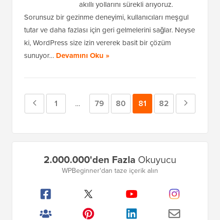
akıllı yollarını sürekli arıyoruz.
Sorunsuz bir gezinme deneyimi, kullanıcıları meşgul
tutar ve daha fazlası için geri gelmelerini sağlar. Neyse
ki, WordPress size izin vererek basit bir çözüm
sunuyor…
Devamını Oku »
Önceki
Sayfa
1
Sayfa
79
Sayfa
80
Sayfa
81
Sayfa
82
Sonraki
Geçici
…
sayfalar
Sayfa
Sayfa
atlandı
Birincil
2.000.000'den Fazla
Okuyucu
Kenar
WPBeginner'dan taze içerik alın
Çubuğu