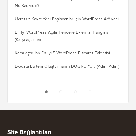
Ne Kadardır?
Nasıl D
Ücretsiz Kayıt: Yeni Başlayanlar İçin WordPress Atölyesi
Blogger
Geçiş Na
En İyi WordPress Açılır Pencere Eklentisi Hangisi?
(Karşılaştırma)
Wix'ten
Adım)
Karşılaştırılan En İyi 5 WordPress E-ticaret Eklentisi
Squares
E-posta Bülteni Oluşturmanın DOĞRU Yolu (Adım Adım)
WordPre
Sunucuy
Site Bağlantıları