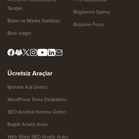
Site Bağlantıları
Hakkımızda
Gizlilik Politikası
Editöryal Standartlar
Hizmet Şartları
İnceleme Kurulumuzla
FTC Açıklaması
Tanışın
Bilgilerimi Satma
Basın ve Marka Varlıkları
Büyüme Fonu
Bize ulaşın
Ücretsiz Araçlar