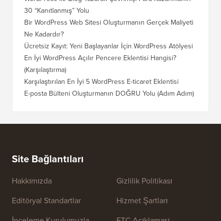
30 “Kanıtlanmış” Yolu
Doğru T
Bir WordPress Web Sitesi Oluşturmanın Gerçek Maliyeti
SEO Kay
Ne Kadardır?
Nasıl D
Ücretsiz Kayıt: Yeni Başlayanlar İçin WordPress Atölyesi
Blogger
Geçiş Na
En İyi WordPress Açılır Pencere Eklentisi Hangisi?
(Karşılaştırma)
Wix'ten
Adım)
Karşılaştırılan En İyi 5 WordPress E-ticaret Eklentisi
Squares
E-posta Bülteni Oluşturmanın DOĞRU Yolu (Adım Adım)
WordPre
Sunucuy