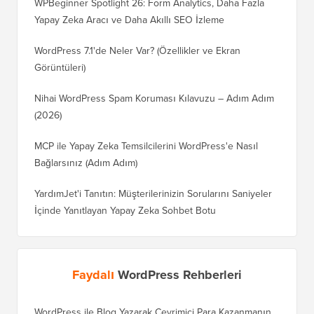
WPBeginner Spotlight 26: Form Analytics, Daha Fazla
Yapay Zeka Aracı ve Daha Akıllı SEO İzleme
WordPress 7.1'de Neler Var? (Özellikler ve Ekran
Görüntüleri)
Nihai WordPress Spam Koruması Kılavuzu – Adım Adım
(2026)
MCP ile Yapay Zeka Temsilcilerini WordPress'e Nasıl
Bağlarsınız (Adım Adım)
YardımJet'i Tanıtın: Müşterilerinizin Sorularını Saniyeler
İçinde Yanıtlayan Yapay Zeka Sohbet Botu
Faydalı
WordPress Rehberleri
WordPress ile Blog Yazarak Çevrimiçi Para Kazanmanın
Blogunu