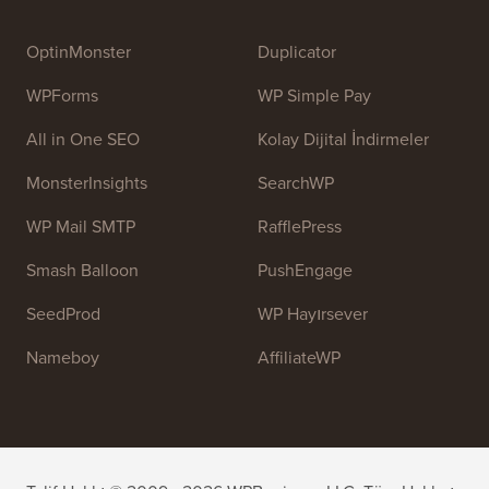
temel amacı, insanların WordPress'i öğrenmelerine ve
web sitelerini geliştirmelerine yardımcı olmak için
yüksek kaliteli WordPress eğitimleri ve diğer eğitim
kaynaklarını sağlamaktır.
Ekibimize katılın:
İşe Alıyoruz!
OptinMonster
Duplicator
WPForms
WP Simple Pay
All in One SEO
Kolay Dijital İndirmeler
MonsterInsights
SearchWP
WP Mail SMTP
RafflePress