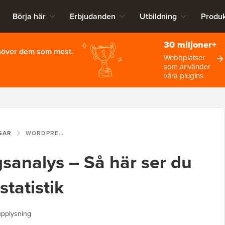
Börja här
Erbjudanden
Utbildning
Produk
30 miljoner+
ehöver dem som mest.
Webbplatser
som använder
våra plugins
GAR
WORDPRESS-INLÄGGSANALYS – SÅ HÄR SER DU ENKELT DINA BLOGGSTATISTIK
sanalys – Så här ser du
statistik
upplysning