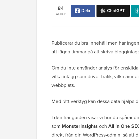
84
Dela
ChatGPT
AKTIER
Publicerar du bra innehåll men har ingen
att lägga timmar på att skriva blogginlä
Om du inte använder analys för enskilda 
vilka inlägg som driver trafik, vilka äm
webbplats.
Med rätt verktyg kan dessa data hjälpa dig
I den här guiden visar vi hur du spårar 
som
MonsterInsights
och
All in One SE
direkt från din WordPress-admin, så att d