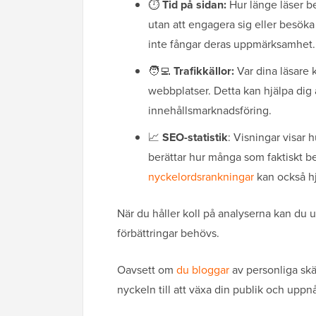
⏱️
Tid på sidan:
Hur länge läser b
utan att engagera sig eller besöka 
inte fångar deras uppmärksamhet. 
🧑‍💻
Trafikkällor:
Var dina läsare
webbplatser. Detta kan hjälpa dig 
innehållsmarknadsföring.
📈
SEO-statistik
: Visningar visar 
berättar hur många som faktiskt be
nyckelordsrankningar
kan också hjä
När du håller koll på analyserna kan du 
förbättringar behövs.
Oavsett om
du bloggar
av personliga skä
nyckeln till att växa din publik och uppn