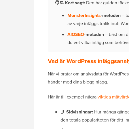
🧑‍💻
Kort sagt:
Den här guiden täcker
MonsterInsights
-metoden
– bä
av varje inläggs trafik inuti Wo
AIOSEO
-metoden
– bäst om du
du vet vilka inlägg som behöv
Vad är WordPress inläggsanaly
När vi pratar om analysdata för WordPre
händer med dina blogginlägg.
Här är till exempel några
viktiga mätvär
🤳
Sidvisningar:
Hur många gånger 
den totala populariteten för ditt in