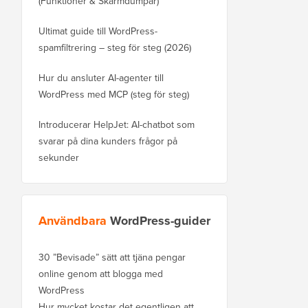
(Funktioner & Skärmdumpar)
Ultimat guide till WordPress-
spamfiltrering – steg för steg (2026)
Hur du ansluter AI-agenter till
WordPress med MCP (steg för steg)
Introducerar HelpJet: AI-chatbot som
svarar på dina kunders frågor på
sekunder
Användbara
WordPress-guider
30 ”Bevisade” sätt att tjäna pengar
online genom att blogga med
WordPress
Hur mycket kostar det egentligen att