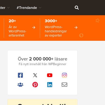
ter
#Trendande
20+
3000+
År av
WordPress-
WordPress-
handledningar
erfarenhet
av experter
Primär
Över
2 000 000+
läsare
sidofält
Få nytt innehåll från WPBeginner