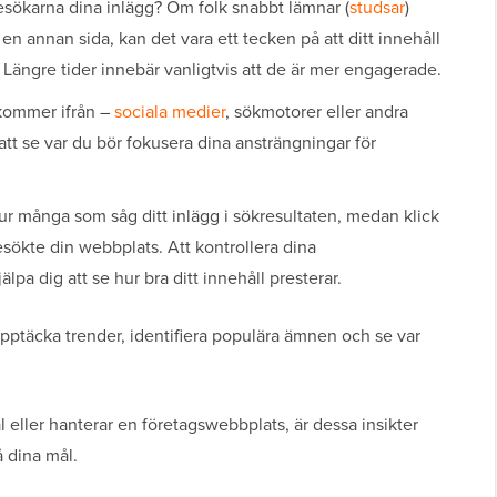
esökarna dina inlägg? Om folk snabbt lämnar (
studsar
)
en annan sida, kan det vara ett tecken på att ditt innehåll
Längre tider innebär vanligtvis att de är mer engagerade.
 kommer ifrån –
sociala medier
, sökmotorer eller andra
att se var du bör fokusera dina ansträngningar för
hur många som såg ditt inlägg i sökresultaten, medan klick
sökte din webbplats. Att kontrollera dina
lpa dig att se hur bra ditt innehåll presterar.
upptäcka trender, identifiera populära ämnen och se var
l eller hanterar en företagswebbplats, är dessa insikter
å dina mål.