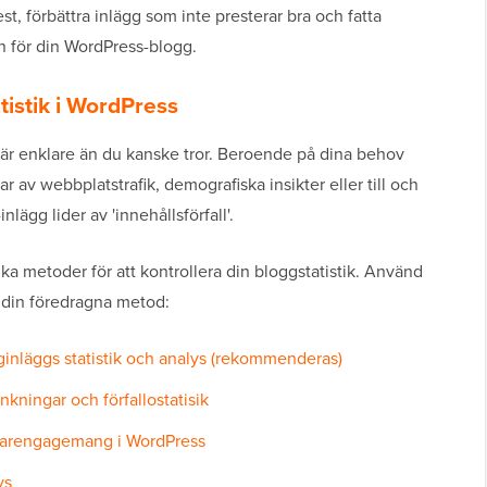
, förbättra inlägg som inte presterar bra och fatta
n för din WordPress-blogg.
tistik i WordPress
s är enklare än du kanske tror. Beroende på dina behov
r av webbplatstrafik, demografiska insikter eller till och
ägg lider av 'innehållsförfall'.
ika metoder för att kontrollera din bloggstatistik. Använd
l din föredragna metod:
ginläggs statistik och analys (rekommenderas)
kningar och förfallostatisik
darengagemang i WordPress
ys