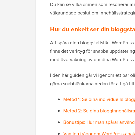
Du kan se vilka ämnen som resonerar mest
välgrundade beslut om innehållsstrategi
Hur du enkelt ser din bloggsta
Att spåra dina bloggstatistik i WordPres
finns det verktyg för snabba uppdateringa
med övervakning av om dina WordPress-inl
I den här guiden går vi igenom ett par ol
gärna snabblänkarna nedan för att gå til
Metod 1: Se dina individuella blog
Metod 2: Se dina blogginnehållsran
Bonustips: Hur man spårar använ
Vanliga frågor om WordPress-anal