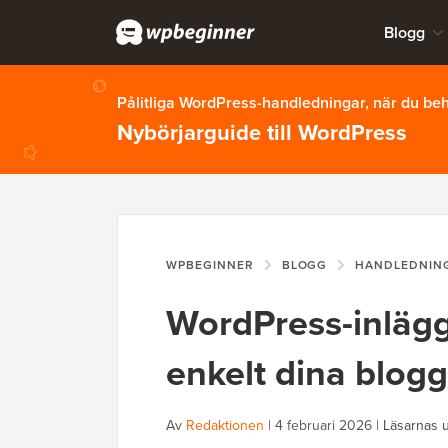
Blogg
Pålitliga WordPress-handledningar, när du b
Nybörjarguide till WordPress
WPBEGINNER
BLOGG
HANDLEDNIN
WordPress-inlägg
enkelt dina blogg
Av
Redaktionen
|
4 februari 2026
|
Läsarnas 