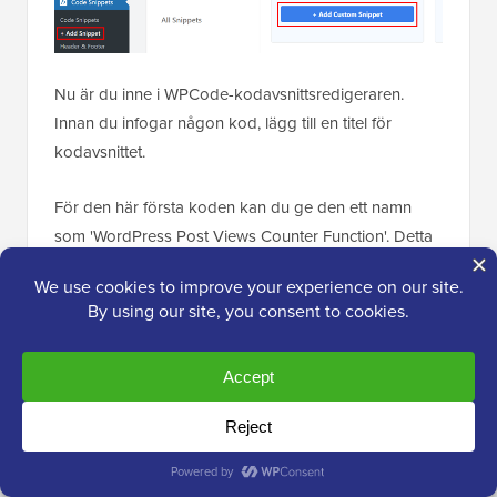
Nu är du inne i WPCode-kodavsnittsredigeraren.
Innan du infogar någon kod, lägg till en titel för
kodavsnittet.
För den här första koden kan du ge den ett namn
som 'WordPress Post Views Counter Function'. Detta
beror på att den här första kodens syfte är att skapa
en funktion för att räkna inläggsvisningar i WordPress.
Ändra sedan Kodtyp till ‘PHP-kodavsnitt’. Notera att
varje kodavsnitt du kommer att behöva lägga till från
den här artikeln är i PHP.