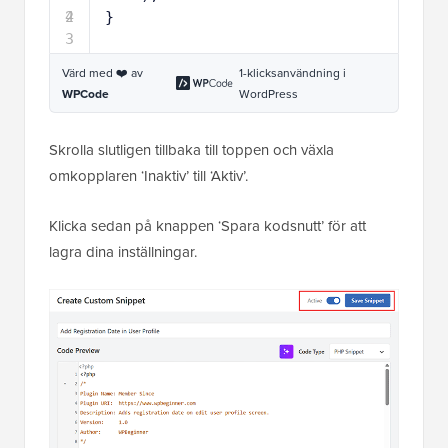
2
4
}
3
Värd med ❤️ av
1-klicksanvändning i
WPCode
WordPress
Skrolla slutligen tillbaka till toppen och växla
omkopplaren ‘Inaktiv’ till ‘Aktiv’.
Klicka sedan på knappen ‘Spara kodsnutt’ för att
lagra dina inställningar.