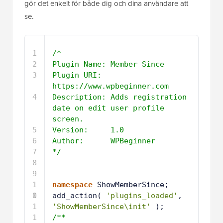
gör det enkelt för både dig och dina användare att
se.
1
/*
2
Plugin Name: Member Since
3
Plugin URI:  
https://www.wpbeginner.com
4
Description: Adds registration 
date on edit user profile 
screen. 
5
Version:     1.0
6
Author:      WPBeginner
7
*/
8
9
1
namespace
ShowMemberSince;
0
1
add_action( 
'plugins_loaded'
, 
1
'ShowMemberSince\init'
);
1
/**