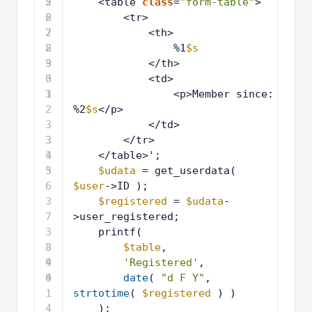
5
2
<table 
class
=
"form-table"
>
6
2
<tr>
7
2
<th>
8
2
%1
$s
9
3
</th>
0
3
<td>
1
3
<p>Member since: 
2
%2
$s
</p>
3
</td>
3
3
</tr>
4
3
</table>';
5
3
$udata
= get_userdata( 
6
$user
->ID );
3
$registered
= 
$udata
-
7
>user_registered;
3
printf(
8
3
$table
,
9
4
'Registered'
,
0
4
date
( 
"d F Y"
, 
1
strtotime
( 
$registered
) )
4
);