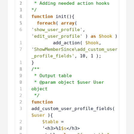
2
1
* Adding needed action hooks
3
1
*/
4
1
function
init(){
5
1
foreach
( 
array
( 
6
'show_user_profile'
, 
'edit_user_profile'
) 
as
$hook
)
1
add_action( 
$hook
, 
7
'ShowMemberSince\add_custom_user
_profile_fields'
, 10, 1 );
1
}
8
1
/**
9
2
* Output table
0
2
* @param object $user User 
1
object
2
*/
2
2
function
3
add_custom_user_profile_fields( 
$user
){
2
$table
=
4
2
'<h3>%1
$s
</h3>