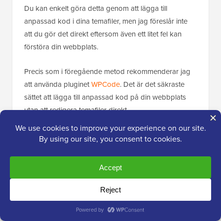
Du kan enkelt göra detta genom att lägga till
anpassad kod i dina temafiler, men jag föreslår inte
att du gör det direkt eftersom även ett litet fel kan
förstöra din webbplats.
Precis som i föregående metod rekommenderar jag
att använda pluginet
WPCode
. Det är det säkraste
sättet att lägga till anpassad kod på din webbplats
utan att redigera temafiler direkt.
Vi har också en detaljerad
WPCode-recension
, där vi
förklarar mer om vår erfarenhet av den.
Du kan börja med att installera och aktivera pluginet
WPCode
. Om du är osäker på hur du gör det, följ vår
nybörjarguide om
att installera ett WordPress-plugin
.