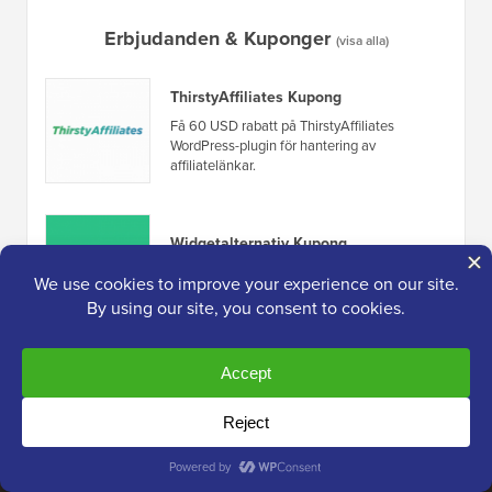
Erbjudanden & Kuponger
(visa alla)
ThirstyAffiliates Kupong
Få 60 USD rabatt på ThirstyAffiliates
WordPress-plugin för hantering av
affiliatelänkar.
Widgetalternativ Kupong
Få 15% rabatt på Widget Options WordPress
widget control plugin.
Webbplatslänkar