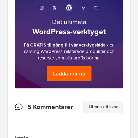
Det ultimata
WordPress-verktyget
Få GRATIS tillgång till vår verktygslåda
- en
samling WordPress-relaterade produkter och
resurser som alla proffs bör ha!
Ladda ner nu
Läsarnas
5 Kommentarer
Lämna ett svar
interaktioner
kzain