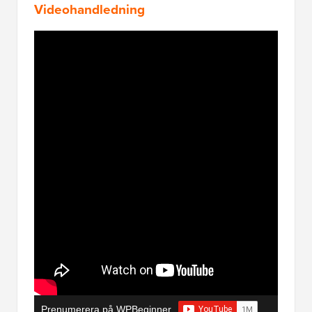
Videohandledning
Prenumerera på WPBeginner