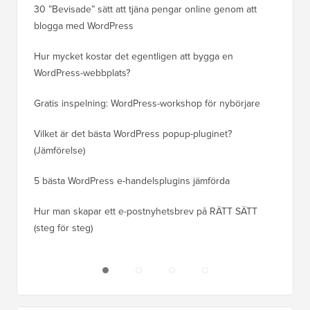
30 ”Bevisade” sätt att tjäna pengar online genom att
Hur du f
blogga med WordPress
WordPre
Hur mycket kostar det egentligen att bygga en
Hur man
WordPress-webbplats?
att förl
Gratis inspelning: WordPress-workshop för nybörjare
Hur du b
ranknin
Vilket är det bästa WordPress popup-pluginet?
(Jämförelse)
Så här b
steg)
5 bästa WordPress e-handelsplugins jämförda
Hur man
Hur man skapar ett e-postnyhetsbrev på RÄTT SÄTT
(steg för steg)
Hur man 
utan dri