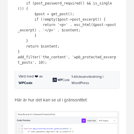
    if (post_password_required() && is_single
()) {

        $post = get_post();

        if (!empty($post->post_excerpt)) {

            return '<p>' . esc_html($post->post
_excerpt) . '</p>' . $content;

        }

    }

    return $content;

}

add_filter('the_content', 'wpb_protected_excerp
Värd med ❤️ av
1-klicksanvändning i
WordPress
WPCode
Här är hur det kan se ut i gränssnittet: