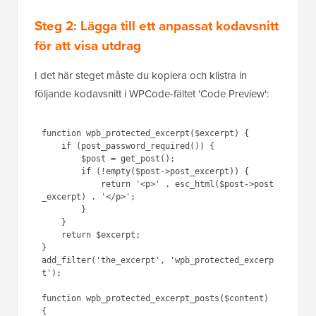
Steg 2: Lägga till ett anpassat kodavsnitt
för att visa utdrag
I det här steget måste du kopiera och klistra in
följande kodavsnitt i WPCode-fältet 'Code Preview':
function wpb_protected_excerpt($excerpt) {

    if (post_password_required()) {

        $post = get_post();

        if (!empty($post->post_excerpt)) {

            return '<p>' . esc_html($post->post
_excerpt) . '</p>';

        }

    }

    return $excerpt;

}

add_filter('the_excerpt', 'wpb_protected_excerp
t');

function wpb_protected_excerpt_posts($content) 
{
