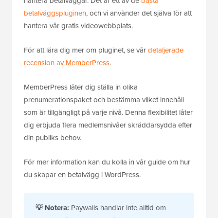
hantera betalväggar. Det är ett av de
bästa
betalväggspluginen
, och vi använder det själva för att
hantera vår gratis videowebbplats.
För att lära dig mer om pluginet, se vår
detaljerade
recension av MemberPress
.
MemberPress låter dig ställa in olika
prenumerationspaket och bestämma vilket innehåll
som är tillgängligt på varje nivå. Denna flexibilitet låter
dig erbjuda flera medlemsnivåer skräddarsydda efter
din publiks behov.
För mer information kan du kolla in vår guide om hur
du skapar en betalvägg i WordPress.
💡
Notera:
Paywalls handlar inte alltid om