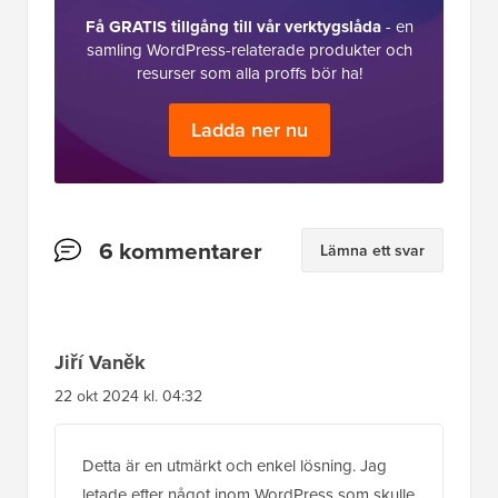
Få GRATIS tillgång till vår verktygslåda
- en
samling WordPress-relaterade produkter och
resurser som alla proffs bör ha!
Ladda ner nu
Läsarnas
6 kommentarer
Lämna ett svar
interaktioner
Jiří Vaněk
22 okt 2024 kl. 04:32
Detta är en utmärkt och enkel lösning. Jag
letade efter något inom WordPress som skulle