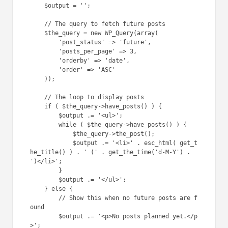
    $output = '';

    // The query to fetch future posts

    $the_query = new WP_Query(array(

        'post_status' => 'future',

        'posts_per_page' => 3,

        'orderby' => 'date',

        'order' => 'ASC'

    ));

    // The loop to display posts

    if ( $the_query->have_posts() ) {

        $output .= '<ul>';

        while ( $the_query->have_posts() ) {

            $the_query->the_post();

            $output .= '<li>' . esc_html( get_t
he_title() ) . ' (' . get_the_time('d-M-Y') . 
')</li>';

        }

        $output .= '</ul>';

    } else {

        // Show this when no future posts are f
ound

        $output .= '<p>No posts planned yet.</p
>';
