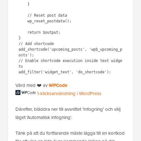
    }

    // Reset post data

    wp_reset_postdata();

    return $output;

}

// Add shortcode

add_shortcode('upcoming_posts', 'wpb_upcoming_p
osts');

// Enable shortcode execution inside text widge
ts

Värd med ❤️ av
WPCode
1-klicksanvändning i WordPress
Därefter, bläddra ner till avsnittet 'Infogning' och välj
läget 'Automatisk infogning'.
Tänk på att du fortfarande måste lägga till en kortkod