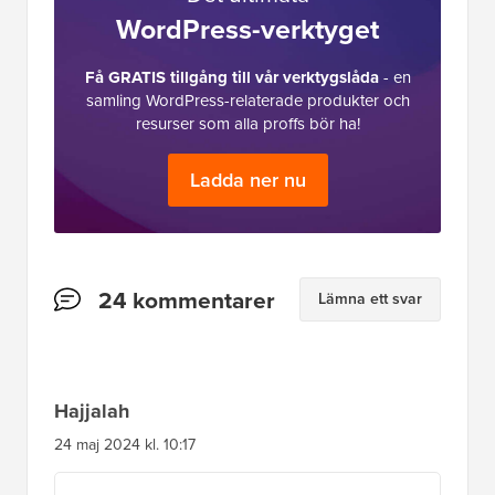
WordPress-verktyget
Få GRATIS tillgång till vår verktygslåda
- en
samling WordPress-relaterade produkter och
resurser som alla proffs bör ha!
Ladda ner nu
Läsarnas
24 kommentarer
Lämna ett svar
interaktioner
Hajjalah
24 maj 2024 kl. 10:17