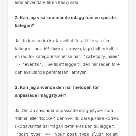
leda användare till en trasig sida.
2. Kan jag visa kommande inlägg från en specifik
kategori?
Ja, du kan ändra kodavsnittet för att filtrera efter
kategori. Inuti
-arrayen, lägg helt enkelt till
WP_Query
en rad för kategorinamnet så här:
'category_name'
. Se till att lägga till den här raden före
=> 'events',
den avslutande parentesen i arrayen.
3. Kan jag använda den här metoden för
anpassade inläggstyper?
Ja. Om du använder anpassade inläggstyper som
'Filmer' eller 'Böcker', behöver du bara justera koden.
I kodavsnittet där frågan definieras kan du lägga till
för att
'post_type' => 'your_post_type_slug'