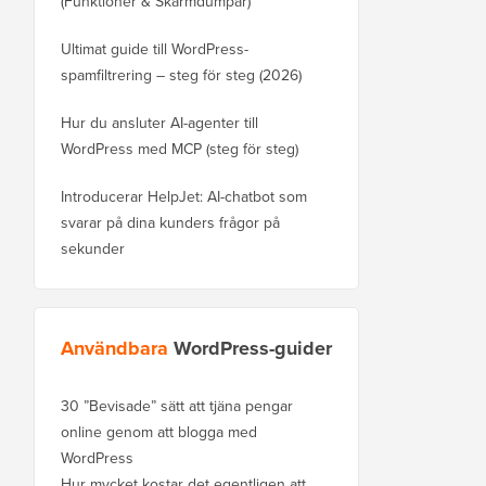
(Funktioner & Skärmdumpar)
Ultimat guide till WordPress-
spamfiltrering – steg för steg (2026)
Hur du ansluter AI-agenter till
WordPress med MCP (steg för steg)
Introducerar HelpJet: AI-chatbot som
svarar på dina kunders frågor på
sekunder
Användbara
WordPress-guider
30 ”Bevisade” sätt att tjäna pengar
online genom att blogga med
WordPress
Hur mycket kostar det egentligen att