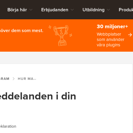
Börja här
Erbjudanden
Utbildning
Produk
30 miljoner+
ehöver dem som mest.
Webbplatser
som använder
våra plugins
GRAM
HUR MAN VISAR MEDDELANDEN I DIN WORDPRESS-BLOGG
ddelanden i din
klaration