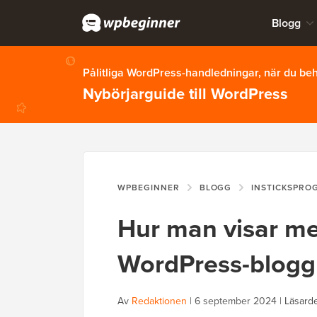
Blogg
Pålitliga WordPress-handledningar, när du b
Nybörjarguide till WordPress
WPBEGINNER
BLOGG
INSTICKSPRO
Hur man visar me
WordPress-blogg
Av
Redaktionen
|
6 september 2024
|
Läsarde