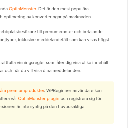
vända
OptinMonster
. Det är den mest populära
h optimering av konverteringar på marknaden.
webbplatsbesökare till prenumeranter och betalande
jtyper, inklusive meddelandefält som kan visas högst
aftfulla visningsregler som låter dig visa olika innehåll
var och när du vill visa dina meddelanden.
åra premiumprodukter
. WPBeginner-användare kan
allera vår
OptinMonster-plugin
och registrera sig för
versionen är inte synlig på den huvudsakliga