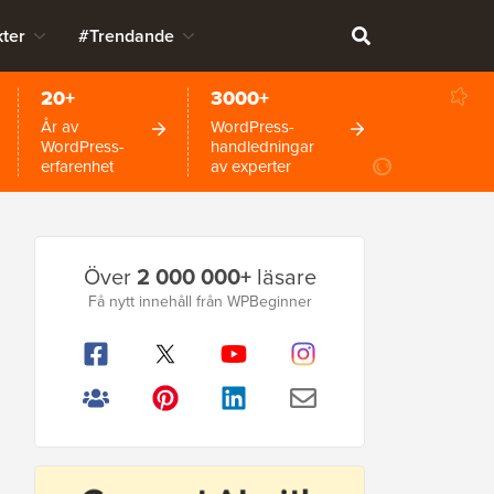
ter
#Trendande
20+
3000+
År av
WordPress-
WordPress-
handledningar
erfarenhet
av experter
Primär
Över
2 000 000+
läsare
sidofält
Få nytt innehåll från WPBeginner