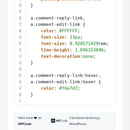
1
2
line-height
: 
1.846153846
;
2
2
text-decoration
:
none
;
3
2
}
4
2
5
2
a.comment-reply-link:hover,
6
2
a.comment-edit-link:hover {
7
2
color
: 
#f6e7d7
;
8
2
}
9
Värd med ❤️ av
1-klicksanvändning i
WPCode
WordPress
Så här skulle det se ut: