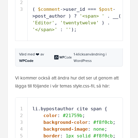
Värd med ❤️ av
1-klicksanvändning i
WPCode
WordPress
Vi kommer också att ändra hur det ser ut genom att
lägga till följande i vår temas style.css-fil, så här:
1
li.bypostauthor cite span {
2
color
: 
#21759b
;
3
background-color
: 
#f8f0cb
;
4
background-image
: 
none
;
5
border
: 
1px
solid
#f8f0cb
;
6
border-radius
: 
3px
;
7
box-shadow
: 
none
;
8
padding
: 
3px
;
9
font-weight
:
bold
;
1
}
0