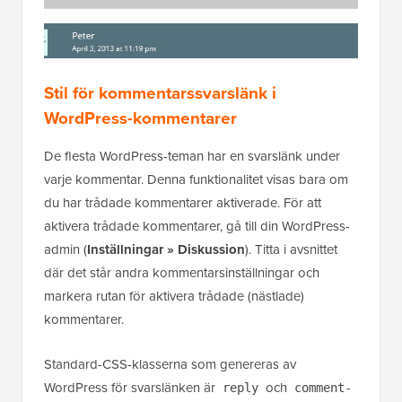
De flesta WordPress-teman har en svarslänk under
varje kommentar. Denna funktionalitet visas bara om
du har trådade kommentarer aktiverade. För att
aktivera trådade kommentarer, gå till din WordPress-
admin (
Inställningar » Diskussion
). Titta i avsnittet
där det står andra kommentarsinställningar och
markera rutan för aktivera trådade (nästlade)
kommentarer.
Standard-CSS-klasserna som genereras av
WordPress för svarslänken är
och
reply
comment-
. Vi kommer att använda dessa klasser
reply-link
för att modifiera svarslänken och göra den till en
CSS-knapp.
1
.reply { 
2
float
:
right
;