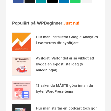
bygga en e-postlista idag (6
anledningar)
13 saker du MÅSTE göra innan du
byter WordPress-tema
Hur man startar en podcast (och gör
den framgångsrik) 2026
Avslöjande:
Vårt innehåll stöds av läsarna. Det betyder
att om du klickar på några av våra länkar kan vi tjäna en
provision. Se
hur WPBeginner finansieras
, varför det är
viktigt och hur du kan stödja oss. Här är vår
redaktionella process
.