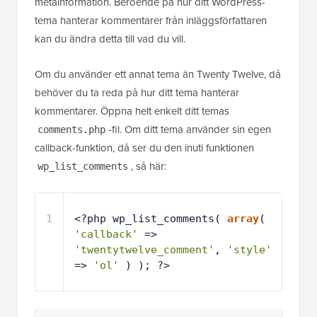
Om du använder ett annat tema än Twenty Twelve, då
behöver du ta reda på hur ditt tema hanterar
kommentarer. Öppna helt enkelt ditt temas
-fil. Om ditt tema använder sin egen
comments.php
callback-funktion, då ser du den inuti funktionen
, så här:
wp_list_comments
1
<?php wp_list_comments( 
array
( 
'callback'
=> 
'twentytwelve_comment'
, 
'style'
=> 
'ol'
) ); ?>
Värd med ❤️ av
1-klicksanvändning i
WPCode
WordPress
I exemplet ovan kan du se att temat använder
som callback-funktion. Om
twentytwelve_comment