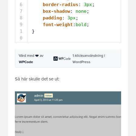
Värd med ❤️ av
1-klicksanvändning i
WPCode
WordPress
Så här skulle det se ut:
Stil för kommentarssvarslänk i
WordPress-kommentarer