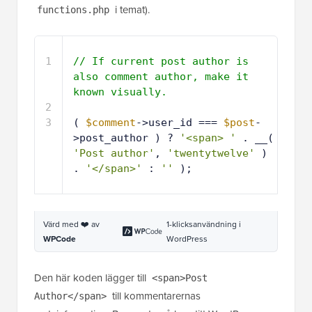
1
// If current post author is 
also comment author, make it 
known visually.
2
3
( 
$comment
->user_id === 
$post
-
>post_author ) ? 
'<span> '
. __( 
'Post author'
, 
'twentytwelve'
) 
. 
'</span>'
: 
''
);
Värd med ❤️ av
1-klicksanvändning i
WPCode
WordPress
Den här koden lägger till
<span>Post
till kommentarernas
Author</span>
metainformation. Beroende på hur ditt WordPress-
tema hanterar kommentarer från inläggsförfattaren
kan du ändra detta till vad du vill.