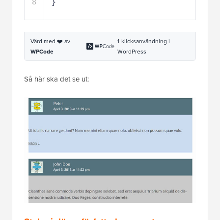
Värd med ❤️ av
1-klicksanvändning i
WPCode
WordPress
Så här ska det se ut:
Stylar inläggsförfattarkommentarer
annorlunda