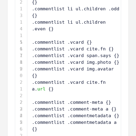
2
{}
1
.commentlist li ul.children .odd 
3
{}
1
.commentlist li ul.children 
4
.even {}
1
5
1
.commentlist .vcard {}
6
1
.commentlist .vcard cite.fn {}
7
1
.commentlist .vcard span.says {}
8
1
.commentlist .vcard img.photo {}
9
2
.commentlist .vcard img.avatar 
0
{}
2
.commentlist .vcard cite.fn 
1
a.
url
{}
2
2
2
.commentlist .comment-meta {} 
3
2
.commentlist .comment-meta a {}
4
2
.commentlist .commentmetadata {}
5
2
.commentlist .commentmetadata a 
6
{}
2