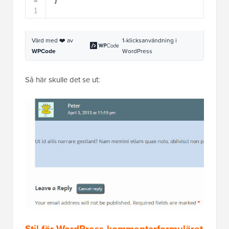
Stil för WordPress-kommentarformuläret
Användbara, estetiskt tilltalande och snygga
kommentarformulär uppmuntrar användare att lämna
en kommentar på din blogg. Tidigare har vi skrivit en
detaljerad artikel om
hur man stylar WordPress
kommentarformulär
. Vi rekommenderar starkt att du
kollar in den för att se hur du kan ta ditt WordPress
kommentarformulär till nästa nivå.