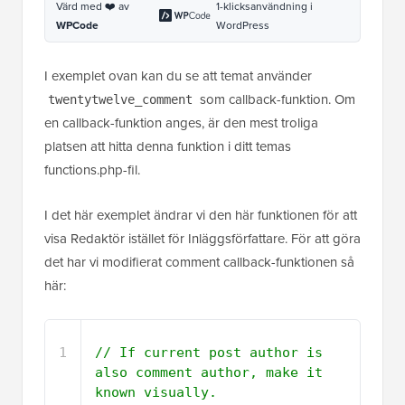
en callback-funktion anges, är den mest troliga
platsen att hitta denna funktion i ditt temas
functions.php-fil.
I det här exemplet ändrar vi den här funktionen för att
visa Redaktör istället för Inläggsförfattare. För att göra
det har vi modifierat comment callback-funktionen så
här:
1
// If current post author is 
also comment author, make it 
known visually.
2
3
( 
$comment
->user_id === 
$post
-
>post_author ) ? 
'<span> '
. __( 
'Editor'
, 
'twentytwelve'
) . 
'</span>'
: 
''
);