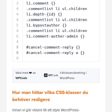
3
li.comment {}
4
.commentlist li ul.children 
4
li.depth-{id} {}
4
.commentlist li ul.children 
5
li.bypostauthor {}
4
.commentlist li ul.children 
6
li.comment-author-admin {}
4
7
4
#cancel-comment-reply {}
8
4
#cancel-comment-reply a {}
9
Värd med ❤️ av
1-klicksanvändning i
WPCode
WordPress
Hur man hittar vilka CSS-klasser du
behöver redigera
Innan vi går vidare till att styla WordPress-
kommentarernas layout, ett litet tips för våra nya