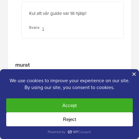
hej, jag lade till koderna till comments.php
med taggar men det ändrade ingenting. hur
löser jag det?
Svara
WPBeginner Support
ADMIN
7 aug 2019 kl. 09:54
Koden i den här artikeln är CSS-kod, du vill
lägga till den under
Utseende>Anpassa>Ytterligare CSS för att
koden ska påverka din webbplats.