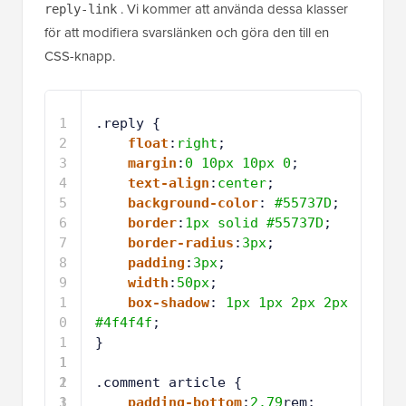
3
margin
:
0
10px
10px
0
;
4
text-align
:
center
;
5
background-color
: 
#55737D
;
6
border
:
1px
solid
#55737D
;
7
border-radius
:
3px
;
8
padding
:
3px
;
9
width
:
50px
;
1
box-shadow
: 
1px
1px
2px
2px
0
#4f4f4f
;
1
}
1
1
2
1
.comment article {
3
1
padding-bottom
:
2.79
rem;
4
1
}
5
1
6
1
a.comment-reply-link,
7
1
a.comment-edit-link {
8
1
color
: 
#FFFFFF
;
9
2
font-size
: 
13px
;
0
2
font-size
: 
0.928571429
rem;