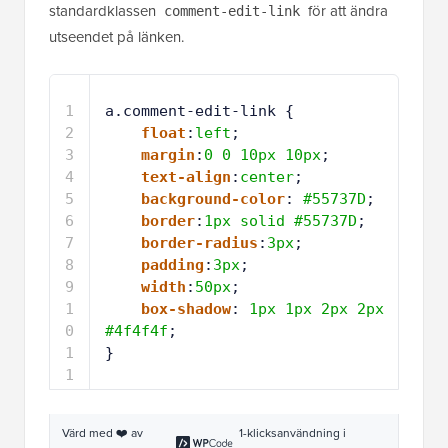
5
background-color
: 
#55737D
;
6
border
:
1px
solid
#55737D
;
7
border-radius
:
3px
;
8
padding
:
3px
;
9
width
:
50px
;
1
box-shadow
: 
1px
1px
2px
2px
0
#4f4f4f
;
1
}
1
Värd med ❤️ av
1-klicksanvändning i
WPCode
WordPress
Så här skulle det se ut: