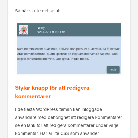
Stylar knapp för att redigera
kommentarer
I de flesta WordPress-teman kan inloggade
användare med behörighet att redigera kommentarer
se en länk för att redigera kommentarer under varje
kommentar. Här är lite CSS som använder
standardklassen
för att ändra
comment-edit-link
utseendet på länken.
1
a.comment-edit-link {
2
float
:
left
;
3
margin
:
0
0
10px
10px
;
4
text-align
:
center
;