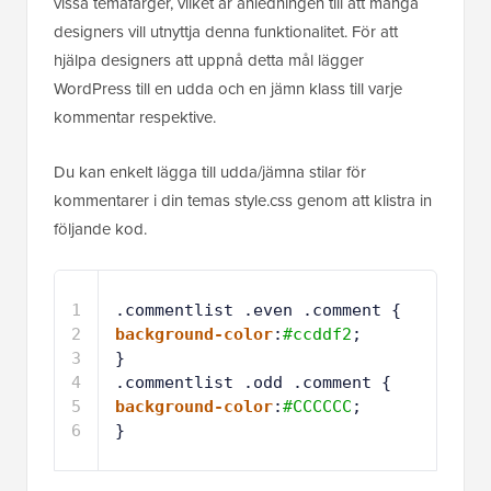
designers vill utnyttja denna funktionalitet. För att
hjälpa designers att uppnå detta mål lägger
WordPress till en udda och en jämn klass till varje
kommentar respektive.
Du kan enkelt lägga till udda/jämna stilar för
kommentarer i din temas style.css genom att klistra in
följande kod.
1
.commentlist .even .comment { 
2
background-color
:
#ccddf2
; 
3
} 
4
.commentlist .odd .comment {
5
background-color
:
#CCCCCC
;
6
}
Värd med ❤️ av
1-klicksanvändning i
WPCode
WordPress