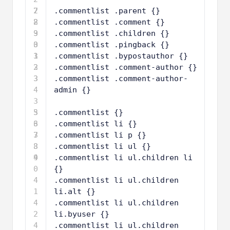
7
2
.commentlist .parent {}
8
2
.commentlist .comment {}
9
3
.commentlist .children {}
0
3
.commentlist .pingback {}
1
3
.commentlist .bypostauthor {}
2
3
.commentlist .comment-author {}
3
3
.commentlist .comment-author-
4
admin {}
3
5
3
.commentlist {}
6
3
.commentlist li {}
7
3
.commentlist li p {}
8
3
.commentlist li ul {}
9
4
.commentlist li ul.children li 
0
{}
4
.commentlist li ul.children 
1
li.alt {}
4
.commentlist li ul.children 
2
li.byuser {}
4
.commentlist li ul.children 