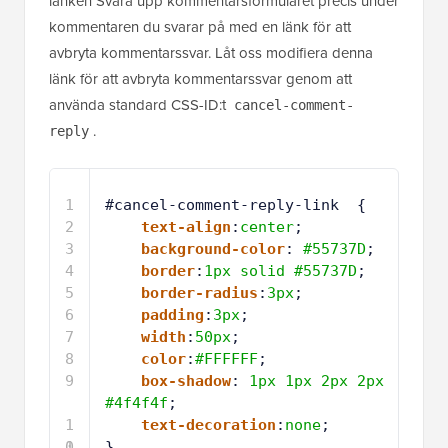
2
text-align
:
center
;
3
background-color
: 
#55737D
;
4
border
:
1px
solid
#55737D
;
5
border-radius
:
3px
;
6
padding
:
3px
;
7
width
:
50px
;
8
color
:
#FFFFFF
;
9
box-shadow
: 
1px
1px
2px
2px
#4f4f4f
;
1
text-decoration
:
none
;
0
1
}
1
Värd med ❤️ av
1-klicksanvändning i
WPCode
WordPress
Så här skulle det se ut: