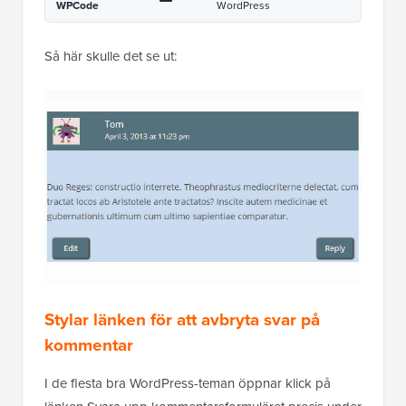
Stylar länken för att avbryta svar på
kommentar
I de flesta bra WordPress-teman öppnar klick på
länken Svara upp kommentarsformuläret precis under
kommentaren du svarar på med en länk för att
avbryta kommentarssvar. Låt oss modifiera denna
länk för att avbryta kommentarssvar genom att
använda standard CSS-ID:t
cancel-comment-
.
reply
1
#cancel-comment-reply-link  { 