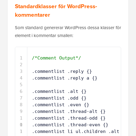
Standardklasser för WordPress-
kommentarer
Som standard genererar WordPress dessa klasser för
element i kommentar smallen:
1
/*Comment Output*/
2
3
.commentlist .reply {}
4
.commentlist .reply a {}
5
6
.commentlist .alt {}
7
.commentlist .odd {}
8
.commentlist .even {}
9
.commentlist .thread-alt {}
1
.commentlist .thread-odd {}
0
1
.commentlist .thread-even {}
1
1
.commentlist li ul.children .alt 