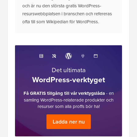
WordPress-verktyget
Få GRATIS tillgång till vår verktygslåda
- en
samling WordPress-relaterade produkter och
resurser som alla proffs bör ha!
Ladda ner nu
Läsarnas
40 kommentarer
Lämna ett svar
interaktioner
denny
10 jun 2022 kl. 09:13