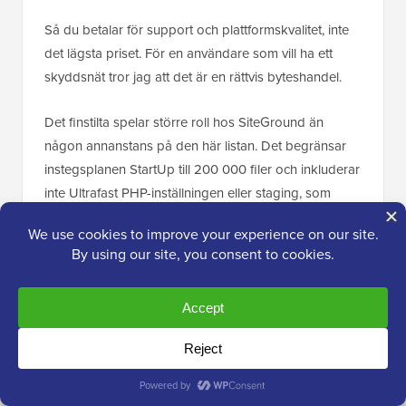
Så du betalar för support och plattformskvalitet, inte
det lägsta priset. För en användare som vill ha ett
skyddsnät tror jag att det är en rättvis byteshandel.
Det finstilta spelar större roll hos SiteGround än
någon annanstans på den här listan. Det begränsar
instegsplanen StartUp till 200 000 filer och inkluderar
inte Ultrafast PHP-inställningen eller staging, som
båda börjar på GrowBig-planen.
Säkerhetskopieringar är den ljusa punkten hos
SiteGround. Varje plan behåller upp till 30 dagliga
kopior, den djupaste lagringen av någon värd här. Så
mitt ärliga råd är att behandla GrowBig som den
verkliga SiteGround-planen för företagswebbplatser.
Fördelar