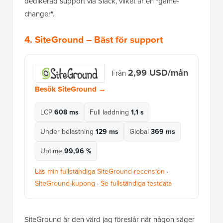
dedikerad support via Slack, vilket är en "game-
changer".
4.
SiteGround
– Bäst för support
2,99 USD/mån
Från
Besök SiteGround →
LCP
608 ms
Full laddning
1,1 s
Under belastning
129 ms
Global
369 ms
Uptime
99,96 %
Läs min fullständiga SiteGround-recension
·
SiteGround-kupong
·
Se fullständiga testdata
SiteGround är den värd jag föreslår när någon säger