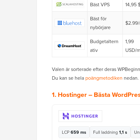
Bäst VPS
14,95 
Bäst för
$2.99
nybörjare
Budgetaltern
1,99
ativ
USD/
Valen är sorterade efter deras WPBegin
Du kan se hela
poängmetodiken
nedan.
1.
Hostinger
– Bästa WordPress
LCP
659 ms
Full laddning
1,1 s
Un