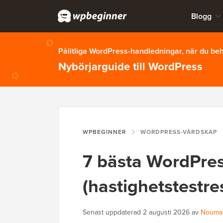
Blogg
Pålitliga WordPress-handledningar, när du b
Nybörjarguide till WordPress
WPBEGINNER
WORDPRESS-VÄRDSKAP
7 bästa WordPre
(hastighetstestre
Senast uppdaterad
2 augusti 2026
av
Nouma