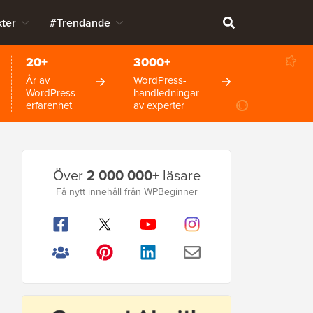
ter
#Trendande
20+
3000+
År av
WordPress-
WordPress-
handledningar
erfarenhet
av experter
Primär
Över
2 000 000+
läsare
sidofält
Få nytt innehåll från WPBeginner