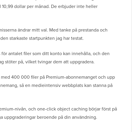
l 10,99 dollar per månad. De erbjuder inte heller
sserna ändrar mitt val. Med tanke på prestanda och
 den starkaste startpunkten jag har testat.
 för antalet filer som ditt konto kan innehålla, och den
ag stöter på, vilket tvingar dem att uppgradera.
sa, med 400 000 filer på Premium-abonnemanget och upp
onnemang, så en medieintensiv webbplats kan stanna på
emium-nivån, och one-click object caching börjar först på
iga uppgraderingar beroende på din användning.