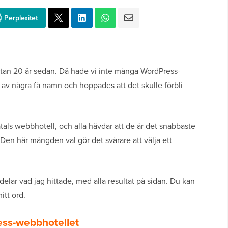
Perplexitet
tan 20 år sedan. Då hade vi inte många WordPress-
t av några få namn och hoppades att det skulle förbli
tals webbhotell, och alla hävdar att de är det snabbaste
n här mängden val gör det svårare att välja ett
elar vad jag hittade, med alla resultat på sidan. Du kan
itt ord.
ess-webbhotellet