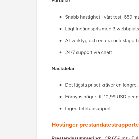
Fördelar
Snabb hastighet i vårt test: 659 m
Lågt ingångspris med 3 webbplats
AI-verktyg och en dra-och-släpp-
24/7 support via chatt
Nackdelar
Det lägsta priset kräver en längre, 
Förnyas högre till 10,99 USD per
Ingen telefonsupport
Hostinger prestandatestrapporte
Prestandasummering:
LCP 659 ms · Full