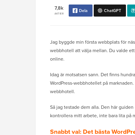
7,8k
Dela
ChatGPT
AKTIER
Jag byggde min första webbplats för näs
webbhotell att välja mellan. Du valde et
online.
Idag är motsatsen sann. Det finns hundra
WordPress-webbhotellet på marknaden. De
webbhotell.
Så jag testade dem alla. Den här guiden d
kontrollera mitt arbete, inte bara lita på m
Snabbt val: Det bästa WordPr