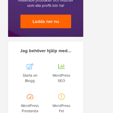
relaterade produkter och resurser
som alla proffs bör ha!
Ladda ner nu
Jag behöver hjälp med...
Starta en
WordPress
Blogg
SEO
WordPress
WordPress
Prestanda
Fel