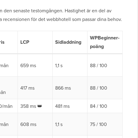
rån den senaste testomgången. Hastighet är en del av
hela recensionen för det webbhotell som passar dina behov.
WPBeginner-
ris
LCP
Sidladdning
poäng
/mån
659 ms
1,1 s
88 / 100
417 ms
866 ms
88 / 100
mån
D/mån
358 ms 👑
481 ms
84 / 100
/mån
608 ms
1,1 s
75 / 100