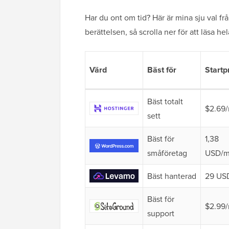
Har du ont om tid? Här är mina sju val f
berättelsen, så scrolla ner för att läsa 
Värd
Bäst för
Startp
Bäst totalt
$2.69
sett
Bäst för
1,38
småföretag
USD/
Bäst hanterad
29 US
Bäst för
$2.99
support