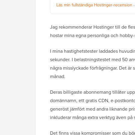
Läs min fullständiga Hostinger-recension
Jag rekommenderar Hostinger till de fles
hostar mina egna personliga och hobby-sa
I mina hastighetstester laddades huvudin
sekunder. I belastningstestet med 50 anv
några misslyckade förfrågningar. Det är 
månad.
Deras billigaste abonnemang tillåter upp
domännamn, ett gratis CDN, e-postkonton
generöst jämfört med andra liknande prissa
inkluderar många extra verktyg även på
Det finns vissa kompromisser som du bör k