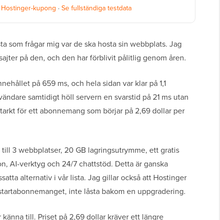
·
Hostinger-kupong
·
Se fullständiga testdata
ta som frågar mig var de ska hosta sin webbplats. Jag
jter på den, och den har förblivit pålitlig genom åren.
nehållet på 659 ms, och hela sidan var klar på 1,1
ändare samtidigt höll servern en svarstid på 21 ms utan
starkt för ett abonnemang som börjar på 2,69 dollar per
 till 3 webbplatser, 20 GB lagringsutrymme, ett gratis
, AI-verktyg och 24/7 chattstöd. Detta är ganska
tta alternativ i vår lista. Jag gillar också att Hostinger
 startabonnemanget, inte låsta bakom en uppgradering.
änna till. Priset på 2,69 dollar kräver ett längre