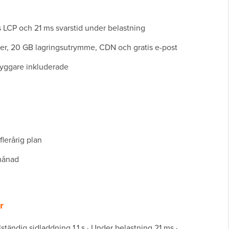
s LCP och 21 ms svarstid under belastning
er, 20 GB lagringsutrymme, CDN och gratis e-post
byggare inkluderade
flerårig plan
 månad
r
ständig sidladdning 1,1 s · Under belastning 21 ms ·