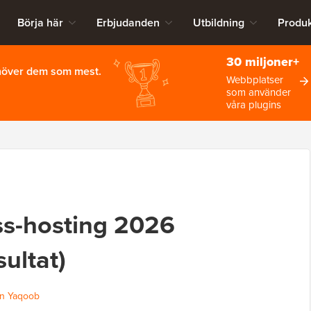
Börja här
Erbjudanden
Utbildning
Produk
30 miljoner+
ehöver dem som mest.
Webbplatser
som använder
våra plugins
ss-hosting 2026
sultat)
n Yaqoob