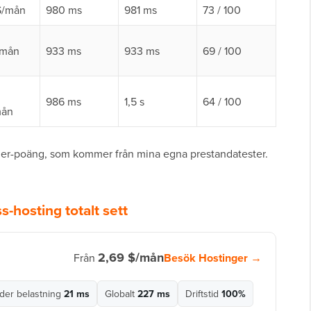
$/mån
980 ms
981 ms
73 / 100
/mån
933 ms
933 ms
69 / 100
986 ms
1,5 s
64 / 100
mån
ner-poäng, som kommer från mina egna prestandatester.
-hosting totalt sett
2,69 $/mån
Besök Hostinger →
Från
der belastning
21 ms
Globalt
227 ms
Driftstid
100%