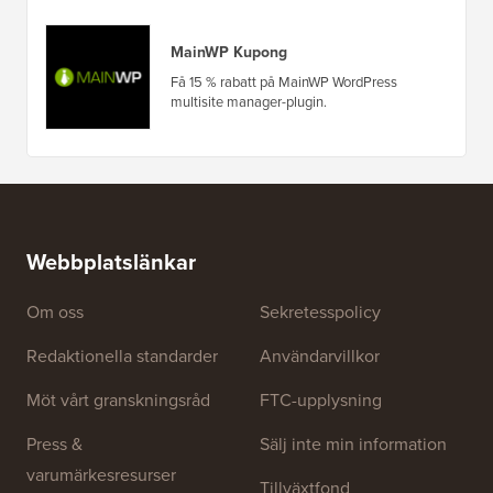
MainWP Kupong
Få 15 % rabatt på MainWP WordPress
multisite manager-plugin.
Webbplatslänkar
Om oss
Sekretesspolicy
Redaktionella standarder
Användarvillkor
Möt vårt granskningsråd
FTC-upplysning
Press &
Sälj inte min information
varumärkesresurser
Tillväxtfond