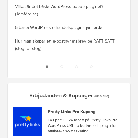
ranknin
Vilket är det bästa WordPress popup-pluginet?
(Jämförelse)
Så här b
steg)
5 bästa WordPress e-handelsplugins jämförda
Hur man
Hur man skapar ett e-postnyhetsbrev på RÄTT SÄTT
(steg för steg)
Hur man 
utan dri
Erbjudanden & Kuponger
(visa alla)
Pretty Links Pro Kupong
Få upp till 35% rabatt på Pretty Links Pro
WordPress URL-förkortare och plugin för
affiliate-länk-maskering.