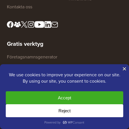
Kontakta oss
Gratis verktyg
Företagsnamnsgenerator
WordPress-temadetektor
SEO Nyckelordsgenerator
Rubrik-analysator
Webbplats SEO-analysator
E-postsignaturgenerator
27+ gratis företagsverktyg