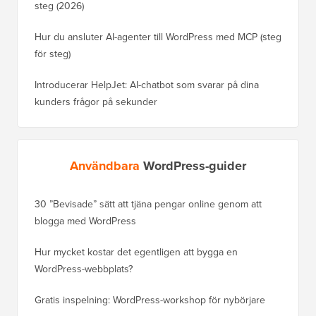
steg (2026)
Hur du ansluter AI-agenter till WordPress med MCP (steg
för steg)
Introducerar HelpJet: AI-chatbot som svarar på dina
kunders frågor på sekunder
Användbara
WordPress-guider
30 ”Bevisade” sätt att tjäna pengar online genom att
Hur du f
blogga med WordPress
WordPre
Hur mycket kostar det egentligen att bygga en
Hur man
WordPress-webbplats?
att förl
Gratis inspelning: WordPress-workshop för nybörjare
Hur du b