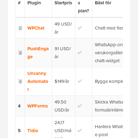
#
Plugin
Startpris
s
Bäst för
plan?
49 USD/
🥇
WPChat
✅
Chatt med flera platt
år
WhatsApp-orderuppda
PushEnga
91 USD/
🥈
✅
varukorgsåterhämtning
ge
år
chatt-widget
Uncanny
🥉
Automato
$149/år
✅
Bygga komplexa What
r
49.50
Skicka WhatsApp-avis
4
WPForms
✅
USD/år
formulärinlämningar
24,17
Hantera WhatsApp til
5
Tidio
USD/må
✅
e-post