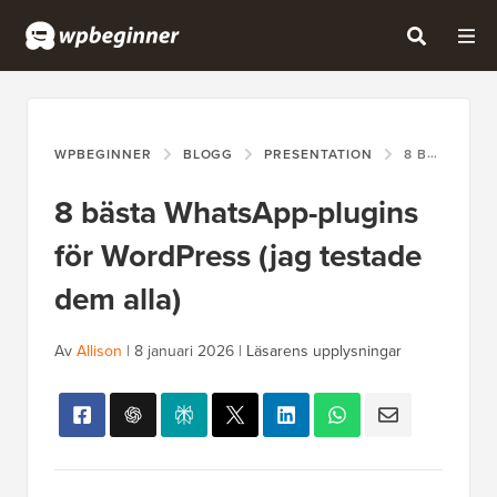
WPBEGINNER
BLOGG
PRESENTATION
8 BÄSTA WHATSAPP-PLUGINS FÖR WORDPRESS (JAG TESTADE DEM ALLA)
8 bästa WhatsApp-plugins
för WordPress (jag testade
dem alla)
Av
Allison
|
8 januari 2026
|
Läsarens upplysningar