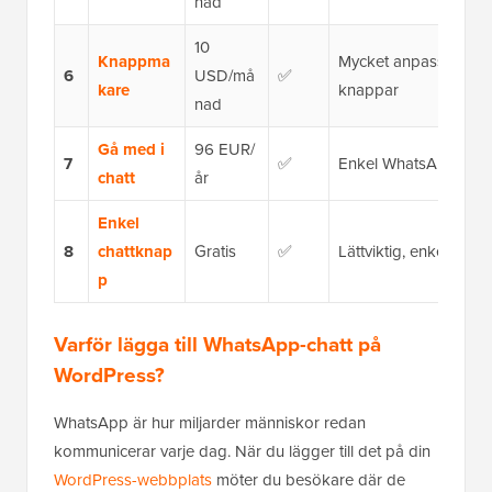
nad
10
Knappma
Mycket anpassningsb
6
USD/må
✅
kare
knappar
nad
Gå med i
96 EUR/
7
✅
Enkel WhatsApp-kna
chatt
år
Enkel
8
chattknap
Gratis
✅
Lättviktig, enkel Wh
p
Varför lägga till WhatsApp-chatt på
WordPress?
WhatsApp är hur miljarder människor redan
kommunicerar varje dag. När du lägger till det på din
WordPress-webbplats
möter du besökare där de