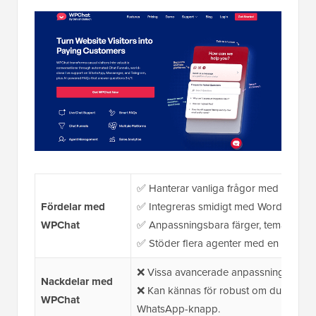
✅ Hanterar vanliga frågor med AI, vilk
Fördelar med
✅ Integreras smidigt med WordPress och ä
WPChat
✅ Anpassningsbara färger, teman,
ikon
✅ Stöder flera agenter med en delad i
❌ Vissa avancerade anpassningsfunktio
Nackdelar med
❌ Kan kännas för robust om du bara 
WPChat
WhatsApp-knapp.