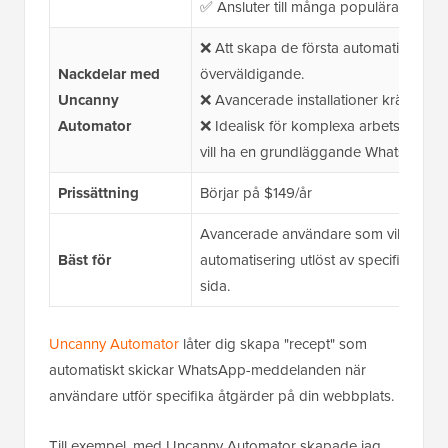
✅ Ansluter till många populära WordPr
❌ Att skapa de första automations "r
Nackdelar med
överväldigande.
Uncanny
❌ Avancerade installationer kräver vis
Automator
❌ Idealisk för komplexa arbetsflöden
vill ha en grundläggande WhatsApp-k
Prissättning
Börjar på $149/år
Avancerade användare som vill ha a
Bäst för
automatisering utlöst av specifika åt
sida.
Uncanny Automator
låter dig skapa "recept" som
automatiskt skickar WhatsApp-meddelanden när
användare utför specifika åtgärder på din webbplats.
Till exempel, med Uncanny Automator skapade jag