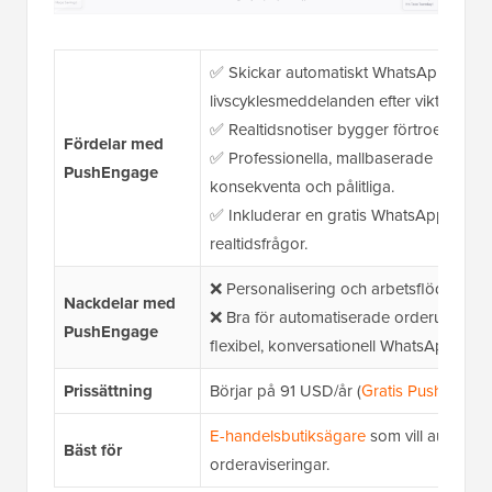
✅ Skickar automatiskt WhatsApp-order
livscyklesmeddelanden efter viktiga ku
✅ Realtidsnotiser bygger förtroende oc
Fördelar med
✅ Professionella, mallbaserade medd
PushEngage
konsekventa och pålitliga.
✅ Inkluderar en gratis WhatsApp klick-f
realtidsfrågor.
❌ Personalisering och arbetsflöden är 
Nackdelar med
❌ Bra för automatiserade orderuppdateri
PushEngage
flexibel, konversationell WhatsApp-chatt
Prissättning
Börjar på 91 USD/år (
Gratis PushEngag
E-handelsbutiksägare
som vill automat
Bäst för
orderaviseringar.