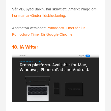
Vår VD, Syed Balkhi, har skrivit ett utmärkt inlägg om
hur man använder tidsblockering
.
Alternativa versioner:
Pomodoro Timer för iOS
|
Pomodoro Timer för Google Chrome
18. IA Writer