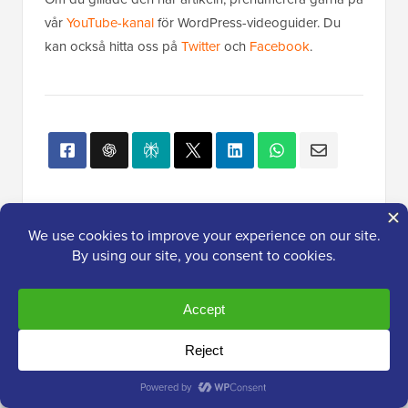
vår
YouTube-kanal
för WordPress-videoguider. Du
kan också hitta oss på
Twitter
och
Facebook
.
Populärt på WPBeginner
Just nu!
Hur man startar en podcast (och gör
den framgångsrik) 2026
13 saker du MÅSTE göra innan du
byter WordPress-tema