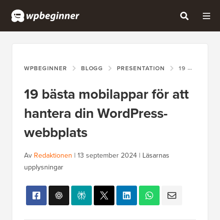
WPBEGINNER
BLOGG
PRESENTATION
19 BÄSTA MOBILAPPAR FÖR ATT HANTERA DIN WORDPRESS-WEBBPLATS
19 bästa mobilappar för att
hantera din WordPress-
webbplats
Av
Redaktionen
|
13 september 2024
|
Läsarnas
upplysningar