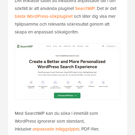
Det enklaste sättet att inkludera anpassade fält i din
sökfält är att använda pluginet
SearchWP
. Det är det
bästa WordPress-sökpluginet
och låter dig visa mer
hjälpsamma och relevanta sökresultat genom att
skapa en anpassad sök­algoritm.
Med SearchWP kan du söka i innehåll som
WordPress ignorerar som standard,
inklusive
anpassade inläggstyper
, PDF-filer,