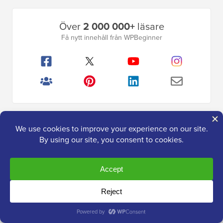
Primär
Över
2 000 000+
läsare
sidofält
Få nytt innehåll från WPBeginner