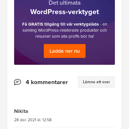
Det ultimata
WordPress-verktyget
Få GRATIS tillgång till vår verktygslåda
- en
samling WordPress-relaterade produkter och
resurser som alla proffs bör ha!
Ladda ner nu
Läsarnas
4 kommentarer
Lämna ett svar
interaktioner
Nikita
28 dec 2021 kl. 12:58