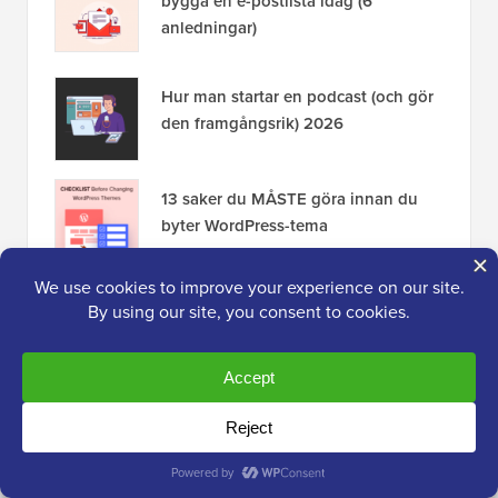
bygga en e-postlista idag (6
anledningar)
Hur man startar en podcast (och gör
den framgångsrik) 2026
13 saker du MÅSTE göra innan du
byter WordPress-tema
Hur man installerar Google Analytics
i WordPress för nybörjare
Avslöjande:
Vårt innehåll stöds av läsarna. Det betyder
att om du klickar på några av våra länkar kan vi tjäna en
provision. Se
hur WPBeginner finansieras
, varför det är