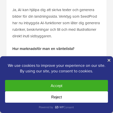
Ja, AI kan hjälpa dig att skriva texter och generera
bilder för din landningssida. Verktyg som SeedProd
har nu inbyggda AI-funktioner som låter dig generera
rubriker, beskrivningar och till och med illustrationer
direkt inuti sidbyggaren.
Hur marknadsför man en väntelista?
För att marknadsföra en väntelista effektivt, dela
länken i dina sociala medieprofiler och skicka ett
teaser-e-postmeddelande till dina befintliga
prenumeranter. Du kan också köra en viral
utlottningstävling med ett verktyg som RafflePress för
att uppmuntra användare att dela väntelistan med
sina vänner.