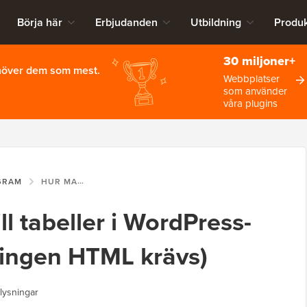
Börja här
Erbjudanden
Utbildning
Produk
30 miljoner+
ehöver dem som mest.
Webbplatser
som använder
våra plugins
GRAM
HUR MAN LÄGGER TILL TABELLER I WORDPRESS-INLÄGG OCH SIDOR (INGEN HTML KRÄVS)
ll tabeller i WordPress-
 (ingen HTML krävs)
lysningar