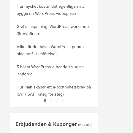
Hur mycket kostar det egentligen att
ny domän utan att förl
bygga en WordPress-webbplats?
Hur du byter från Blog
Gratis inspelning: WordPress-workshop
utan att tappa rankning
för nybörjare
Så här byter du korrekt 
Vilket är det bästa WordPress popup-
WordPress (steg för st
pluginet? (Jämförelse)
Hur man korrekt flyttar
5 bästa WordPress e-handelsplugins
Squarespace till Word
jämförda
Hur man flyttar WordPre
Hur man skapar ett e-postnyhetsbrev på
eller server utan drifts
RÄTT SÄTT (steg för steg)
Erbjudanden & Kuponger
(visa alla)