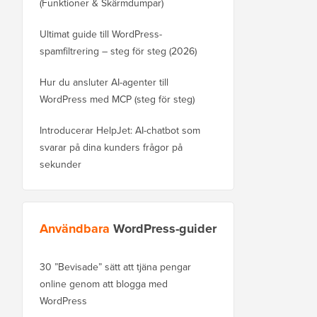
(Funktioner & Skärmdumpar)
Ultimat guide till WordPress-
spamfiltrering – steg för steg (2026)
Hur du ansluter AI-agenter till
WordPress med MCP (steg för steg)
Introducerar HelpJet: AI-chatbot som
svarar på dina kunders frågor på
sekunder
Användbara
WordPress-guider
30 ”Bevisade” sätt att tjäna pengar
Hur du flyttar din blog
online genom att blogga med
WordPress.com till Wo
WordPress
Hur man flyttar WordPre