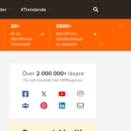
ter
#Trendande
20+
3000+
År av
WordPress-
WordPress-
handledningar
erfarenhet
av experter
Primär
Över
2 000 000+
läsare
sidofält
Få nytt innehåll från WPBeginner