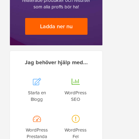
relaterade produkter och resurser
som alla proffs bör ha!
Ladda ner nu
Jag behöver hjälp med...
Starta en
WordPress
Blogg
SEO
WordPress
WordPress
Prestanda
Fel