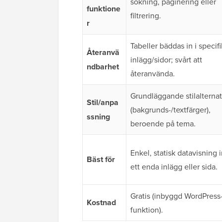
sökning, paginering eller
funktione
filtrering.
r
Tabeller bäddas in i specif
Återanvä
inlägg/sidor; svårt att
ndbarhet
återanvända.
Grundläggande stilalternat
Stil/anpa
(bakgrunds-/textfärger),
ssning
beroende på tema.
Enkel, statisk datavisning
Bäst för
ett enda inlägg eller sida.
Gratis (inbyggd WordPress
Kostnad
funktion).