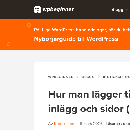
Blogg
Pålitliga WordPress-handledningar, när du b
Nybörjarguide till WordPress
WPBEGINNER
BLOGG
INSTICKSPRO
Hur man lägger ti
inlägg och sidor
Av
Redaktionen
|
8 mars 2026
|
Läsarnas upp