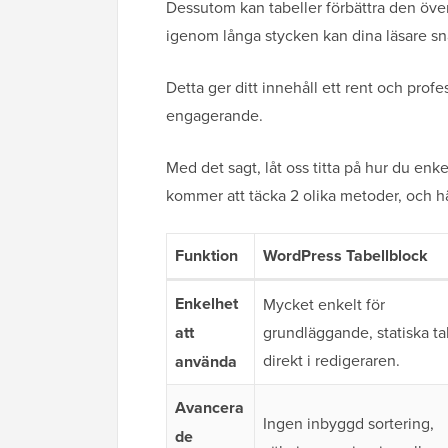
Dessutom kan tabeller förbättra den över
igenom långa stycken kan dina läsare sna
Detta ger ditt innehåll ett rent och prof
engagerande.
Med det sagt, låt oss titta på hur du enk
kommer att täcka 2 olika metoder, och hä
Funktion
WordPress Tabellblock
Enkelhet
Mycket enkelt för
att
grundläggande, statiska ta
direkt i redigeraren.
använda
Avancera
Ingen inbyggd sortering,
de